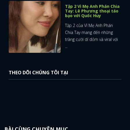
Tập 2 Vì Mẹ Anh Phán Chia
Tay: Lê Phương thoại táo
bạo với Quốc Huy
Tập 2 của Vì Mẹ Anh Phán
Chia Tay mang đến những
tràng cười dí dỏm và viral với
...
THEO DÕI CHÚNG TÔI TẠI
BÀI CÙNG CHUYÊN MỤC