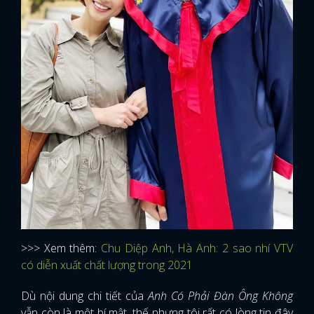
>>> Xem thêm:
Chu Diệp Anh, Hà Anh: 2 sao nhí VTV
có diễn xuất chất lượng trong 2021
x
ĐĂNG NHẬP
Dù nội dung chi tiết của
Anh Có Phải Đàn Ông Không
vẫn còn là một bí mật, thế nhưng tôi rất có lòng tin đây