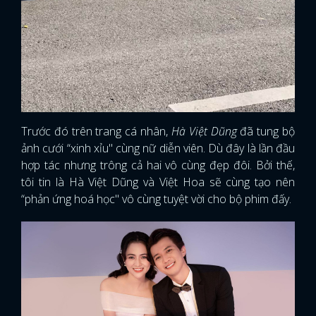
Trước đó trên trang cá nhân,
Hà Việt Dũng
đã tung bộ
ảnh cưới “xinh xỉu" cùng nữ diễn viên. Dù đây là lần đầu
hợp tác nhưng trông cả hai vô cùng đẹp đôi. Bởi thế,
tôi tin là Hà Việt Dũng và Việt Hoa sẽ cùng tạo nên
“phản ứng hoá học" vô cùng tuyệt vời cho bộ phim đấy.