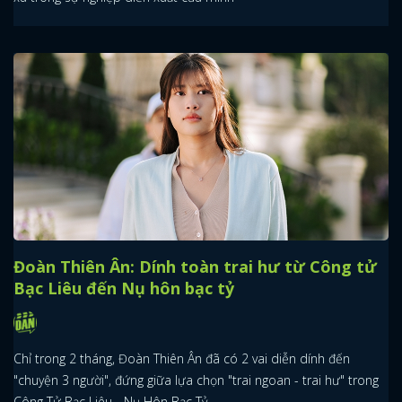
Đoàn Thiên Ân: Dính toàn trai hư từ Công tử
Bạc Liêu đến Nụ hôn bạc tỷ
Chỉ trong 2 tháng, Đoàn Thiên Ân đã có 2 vai diễn dính đến
"chuyện 3 người", đứng giữa lựa chọn "trai ngoan - trai hư" trong
Công Tử Bạc Liêu - Nụ Hôn Bạc Tỷ.