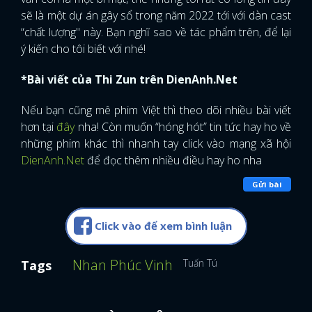
sẽ là một dự án gây sổ trong năm 2022 tới với dàn cast
FACEBOOK
GOOGLE
“chất lượng" này. Bạn nghĩ sao về tác phẩm trên, để lại
ý kiến cho tôi biết với nhé!
*Bài viết của Thi Zun trên DienAnh.Net
Nếu bạn cũng mê phim Việt thì theo dõi nhiều bài viết
hơn tại
đây
nha! Còn muốn “hóng hót” tin tức hay ho về
những phim khác thì nhanh tay click vào mạng xã hội
DienAnh.Net
để đọc thêm nhiều điều hay ho nha
Gửi bài
Click vào để xem bình luận
Nhan Phúc Vinh
Tuấn Tú
Tags