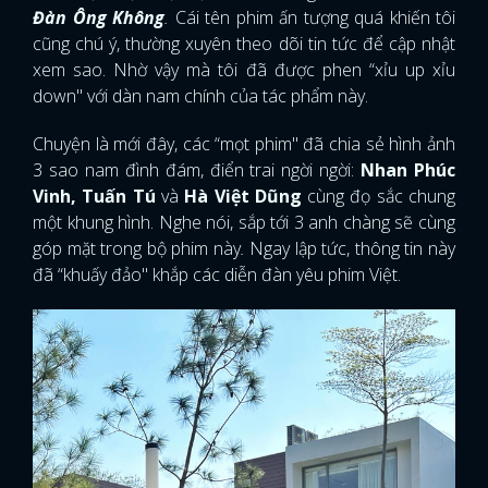
Đàn Ông Không
.
Cái tên phim ấn tượng quá khiến tôi
cũng chú ý, thường xuyên theo dõi tin tức để cập nhật
xem sao. Nhờ vậy mà tôi đã được phen “xỉu up xỉu
down" với dàn nam chính của tác phẩm này.
Chuyện là mới đây, các “mọt phim" đã chia sẻ hình ảnh
3 sao nam đình đám, điển trai ngời ngời:
Nhan Phúc
Vinh, Tuấn Tú
và
Hà Việt Dũng
cùng đọ sắc chung
một khung hình. Nghe nói, sắp tới 3 anh chàng sẽ cùng
góp mặt trong bộ phim này
.
Ngay lập tức, thông tin này
đã “khuấy đảo" khắp các diễn đàn yêu phim Việt.