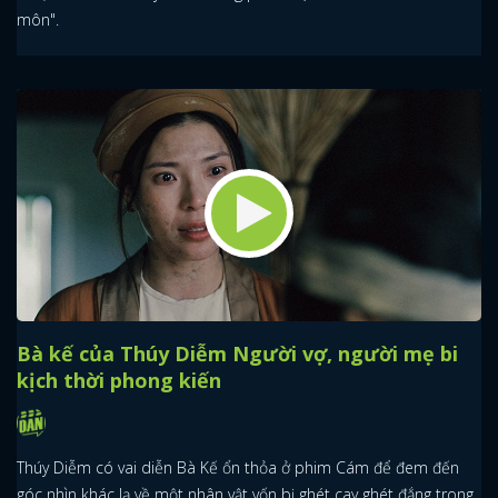
môn".
Bà kế của Thúy Diễm Người vợ, người mẹ bi
kịch thời phong kiến
Thúy Diễm có vai diễn Bà Kế ổn thỏa ở phim Cám để đem đến
góc nhìn khác lạ về một nhân vật vốn bị ghét cay ghét đắng trong