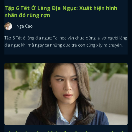
Tập 6 Tết Ở Làng Địa Ngục: Xuất hiện hình
nhân đỏ rùng rợn
Nga Cao
Tập 6 Tết ở làng địa ngục: Tai họa vẫn chưa dừng lại với người làng
địa ngục khi mà ngay cả những đứa trẻ con cũng xảy ra chuyện.