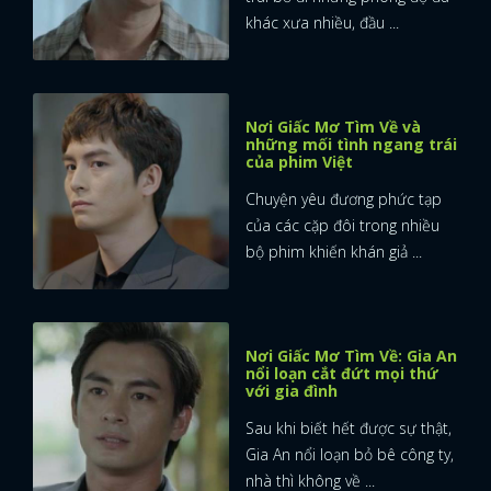
khác xưa nhiều, đầu ...
Nơi Giấc Mơ Tìm Về và
những mối tình ngang trái
của phim Việt
Chuyện yêu đương phức tạp
của các cặp đôi trong nhiều
bộ phim khiến khán giả ...
Nơi Giấc Mơ Tìm Về: Gia An
nổi loạn cắt đứt mọi thứ
với gia đình
Sau khi biết hết được sự thật,
Gia An nổi loạn bỏ bê công ty,
nhà thì không về ...