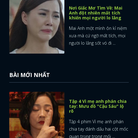
Nơi Giấc Mơ Tìm Về: Mai
Anh đột nhiên mất tích
khiến mọi người lo lắng
Mai Anh một mình ôn kỉ niệm
xưa mà cứ ngỡ mất tích, mọi
người lo lắng sốt vó đi ...
BÀI MỚI NHẤT
Tập 4 Vì mẹ anh phán chia
tay: Mưu đồ "Cậu Sáu" lộ
rõ
Tập 4 phim Vì mẹ anh phán
chia tay đánh dấu hai cột mốc
quan trọng trong mối ...