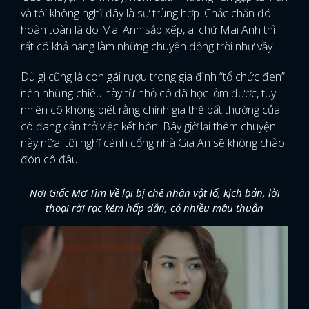
và tôi không nghĩ đây là sự trùng hợp. Chắc chắn đó
hoàn toàn là do Mai Anh sắp xếp, ai chứ Mai Anh thì
rất có khả năng làm những chuyện động trời như vầy.
Dù gì cũng là con gái rượu trong gia đình “tổ chức đen”
nên những chiêu này từ nhỏ cô đã học lỏm được, tuy
nhiên cô không biết rằng chính gia thế bất thường của
cô đang cản trở việc kết hôn. Bây giờ lại thêm chuyện
này nữa, tôi nghĩ cánh cổng nhà Gia An sẽ không chào
đón cô đâu.
Nơi Giấc Mơ Tìm Về lại bị chê nhân vật lố, kịch bản, lời
thoại rời rạc kém hấp dẫn, có nhiều mâu thuẫn