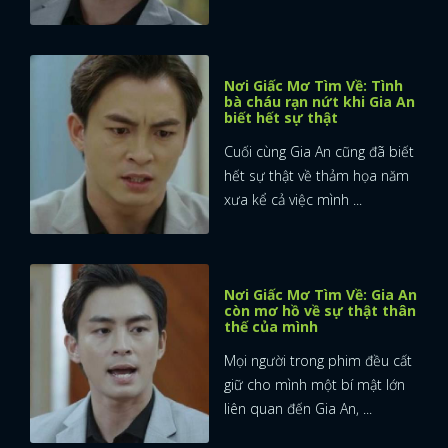
Nơi Giấc Mơ Tìm Về: Tình
bà cháu rạn nứt khi Gia An
biết hết sự thật
Cuối cùng Gia An cũng đã biết
hết sự thật về thảm họa năm
xưa kể cả việc mình ...
Nơi Giấc Mơ Tìm Về: Gia An
còn mơ hồ về sự thật thân
thế của mình
Mọi người trong phim đều cất
giữ cho mình một bí mật lớn
liên quan đến Gia An, ...