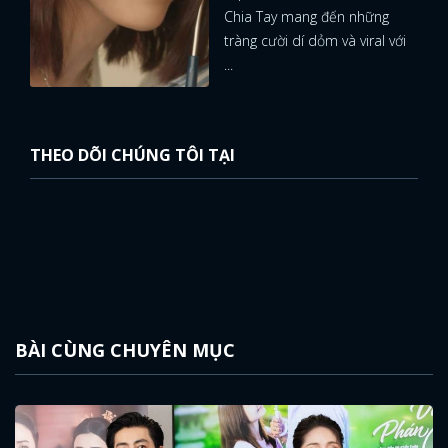
Chia Tay mang đến những
tràng cười dí dỏm và viral với
...
THEO DÕI CHÚNG TÔI TẠI
BÀI CÙNG CHUYÊN MỤC