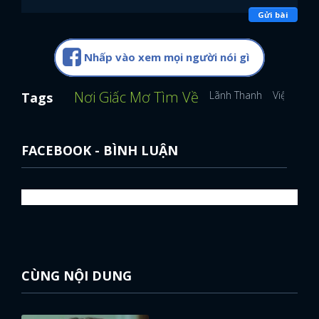
Gửi bài
Nhấp vào xem mọi người nói gì
Nơi Giấc Mơ Tìm Về
Lãnh Thanh
Việt Hoa
Tags
FACEBOOK - BÌNH LUẬN
CÙNG NỘI DUNG