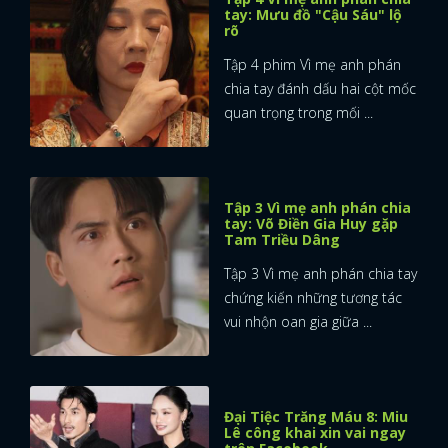
tay: Mưu đồ "Cậu Sáu" lộ
rõ
Tập 4 phim Vì mẹ anh phán
chia tay đánh dấu hai cột mốc
quan trọng trong mối ...
Tập 3 Vì mẹ anh phán chia
tay: Võ Điền Gia Huy gặp
Tam Triều Dâng
Tập 3 Vì mẹ anh phán chia tay
chứng kiến những tương tác
vui nhộn oan gia giữa ...
x
Đại Tiệc Trăng Máu 8: Miu
ĐĂNG NHẬP
Lê công khai xin vai ngay