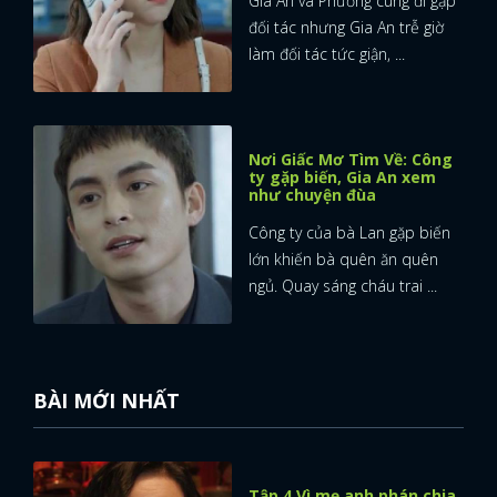
Gia An và Phương cùng đi gặp
đối tác nhưng Gia An trễ giờ
làm đối tác tức giận, ...
Nơi Giấc Mơ Tìm Về: Công
ty gặp biến, Gia An xem
như chuyện đùa
Công ty của bà Lan gặp biến
lớn khiến bà quên ăn quên
ngủ. Quay sáng cháu trai ...
BÀI MỚI NHẤT
Tập 4 Vì mẹ anh phán chia