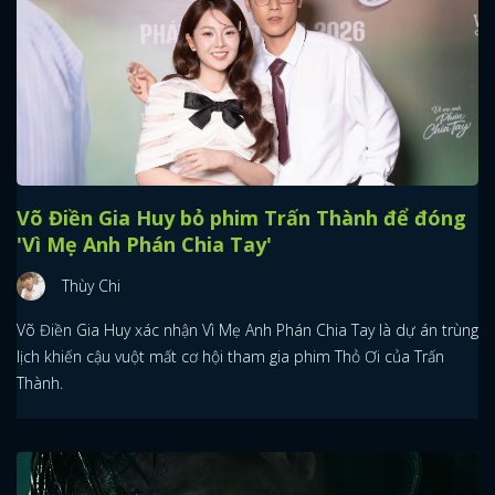
Võ Điền Gia Huy bỏ phim Trấn Thành để đóng
'Vì Mẹ Anh Phán Chia Tay'
Thùy Chi
Võ Điền Gia Huy xác nhận Vì Mẹ Anh Phán Chia Tay là dự án trùng
lịch khiến cậu vuột mất cơ hội tham gia phim Thỏ Ơi của Trấn
Thành.