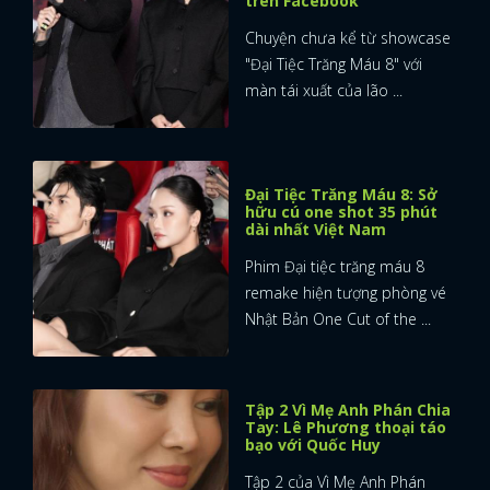
trên Facebook
Chuyện chưa kể từ showcase
FACEBOOK
GOOGLE
"Đại Tiệc Trăng Máu 8" với
màn tái xuất của lão ...
Đại Tiệc Trăng Máu 8: Sở
hữu cú one shot 35 phút
dài nhất Việt Nam
Phim Đại tiệc trăng máu 8
remake hiện tượng phòng vé
Nhật Bản One Cut of the ...
Tập 2 Vì Mẹ Anh Phán Chia
Tay: Lê Phương thoại táo
bạo với Quốc Huy
Tập 2 của Vì Mẹ Anh Phán