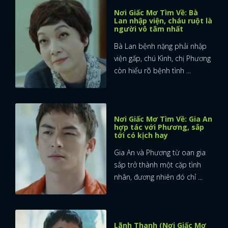
Nơi Giấc Mơ Tìm Về: Bà
Lan nhập viện, cháu ruột là
người vô tâm nhất
Bà Lan bệnh nặng phải nhập
viện gấp, chú Kình, chị Phương
còn hiểu rõ bệnh tình ...
Nơi Giấc Mơ Tìm Về: Gia An
hợp tác với Phương, sắp
tới có kịch hay
Gia An và Phương từ oan gia
sắp trở thành một cặp tình
nhân, đương nhiên đó chỉ ...
Lãnh Thanh (Nơi Giấc Mơ