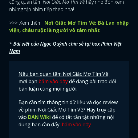
cũng quan tâm
Nơi Giấc Mơ Tìm Về
hãy nhớ đón xem
những tập phim tiếp theo nha!
>>> Xem thêm:
Nơi Giấc Mơ Tìm Về: Bà Lan nhập
viện, cháu ruột là người vô tâm nhất
* Bài viết của
Ngọc Quỳnh
chia sẻ tại box
Phim Việt
Nam
Nếu bạn quan tâm Nơi Giấc Mơ Tìm Về
,
mời bạn
bấm vào đây
để đăng bài trao đổi
bàn luận cùng mọi người.
Bạn cần tìm thông tin dữ liệu và đọc review
về phim
Nơi Giấc Mơ Tìm Về
? Hãy truy cập
vào
DAN Wiki
để có tất tần tật những nội
dung bạn cần đấy:
bấm vào đây