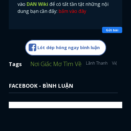
vào
DAN Wiki
để có tất tần tật những nội
dung bạn cần đấy:
bấm vào đây
Gửi bài
Lót dép hóng ngay bình luận
Nơi Giấc Mơ Tìm Về
Lãnh Thanh
Việt Hoa
Tags
FACEBOOK - BÌNH LUẬN