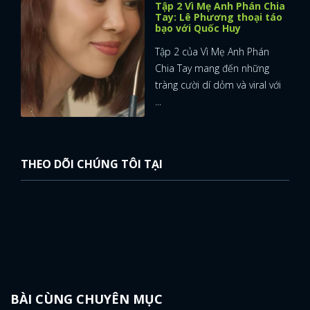
Tập 2 Vì Mẹ Anh Phán Chia
Tay: Lê Phương thoại táo
FACEBOOK
GOOGLE
bạo với Quốc Huy
Tập 2 của Vì Mẹ Anh Phán
Chia Tay mang đến những
tràng cười dí dỏm và viral với
...
THEO DÕI CHÚNG TÔI TẠI
BÀI CÙNG CHUYÊN MỤC