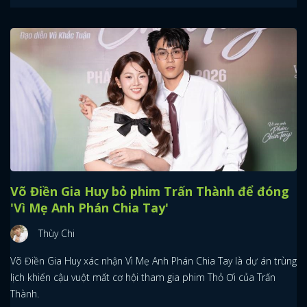
Võ Điền Gia Huy bỏ phim Trấn Thành để đóng
'Vì Mẹ Anh Phán Chia Tay'
Thùy Chi
Võ Điền Gia Huy xác nhận Vì Mẹ Anh Phán Chia Tay là dự án trùng
lịch khiến cậu vuột mất cơ hội tham gia phim Thỏ Ơi của Trấn
Thành.