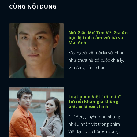
CÙNG NỘI DUNG
Nơi Giấc Mơ Tìm Về: Gia An
bộc lộ tình cảm với bà và
Mai Anh
Mọi người kết nối lại với nhau
như chưa hề có cuộc chia ly,
Gia An lại làm cháu ...
Loạt phim Việt "rối não"
tới nỗi khán giả không
biết ai là vai chính
Chỉ đứng tuyến phụ nhưng
nhiều nhân vật trong phim
Việt lại có cơ hội lên sóng ...