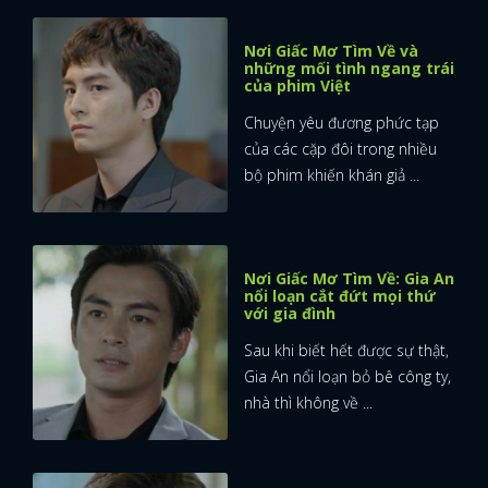
Nơi Giấc Mơ Tìm Về và
những mối tình ngang trái
của phim Việt
Chuyện yêu đương phức tạp
của các cặp đôi trong nhiều
bộ phim khiến khán giả ...
Nơi Giấc Mơ Tìm Về: Gia An
nổi loạn cắt đứt mọi thứ
với gia đình
Sau khi biết hết được sự thật,
Gia An nổi loạn bỏ bê công ty,
nhà thì không về ...