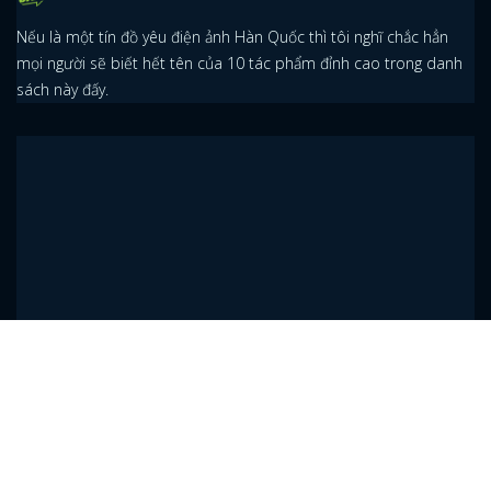
Nếu là một tín đồ yêu điện ảnh Hàn Quốc thì tôi nghĩ chắc hẳn
mọi người sẽ biết hết tên của 10 tác phẩm đỉnh cao trong danh
sách này đấy.
Barking Dogs Never Bite: Nếu thích black
comedy, đây là phim nên xem