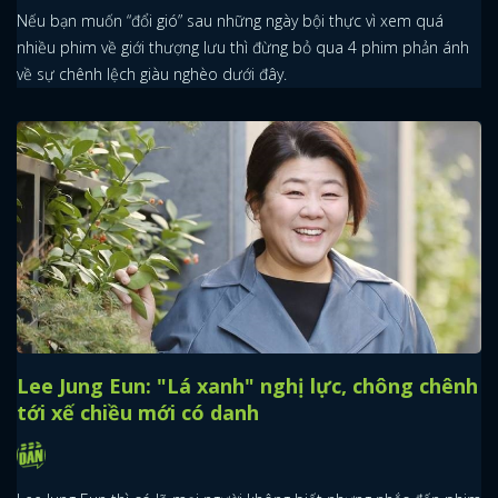
Nếu bạn muốn “đổi gió” sau những ngày bội thực vì xem quá
nhiều phim về giới thượng lưu thì đừng bỏ qua 4 phim phản ánh
về sự chênh lệch giàu nghèo dưới đây.
Lee Jung Eun: "Lá xanh" nghị lực, chông chênh
tới xế chiều mới có danh