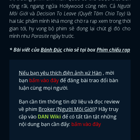
rộng rãi, ngang ngửa Hollywood cũng nên. Cả
Người
Môi Giới
và
Decision To Leave (Quyết Tâm Chia Tay)
là
hai tác phẩm mình khá mong chờ ra rạp xem trong thời
gian tới, hy vọng bộ phim sẽ đọng lại chút gì đó cho
mình như
Parasite
ngày trước.
* Bài viết của
Bánh Đúc
chia sẻ tại box
Phim chiếu rạp
Nếu bạn yêu thích điện ảnh xứ Hàn
, mời
bạn
bấm vào đây
để đăng bài trao đổi bàn
luận cùng mọi người.
Bạn cần tìm thông tin dữ liệu và đọc review
về phim
Broker (Người Môi Giới)
? Hãy truy
cập vào
DAN Wiki
để có tất tần tật những
nội dung bạn cần đấy:
bấm vào đây