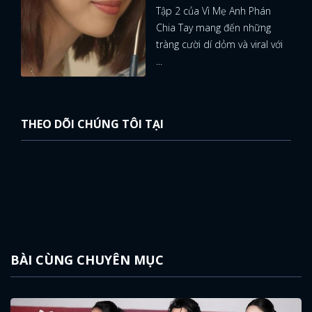
Tập 2 của Vì Mẹ Anh Phán
Chia Tay mang đến những
tràng cười dí dỏm và viral với
...
THEO DÕI CHÚNG TÔI TẠI
BÀI CÙNG CHUYÊN MỤC