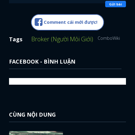
Gửi bài
Comment cái mới được!
Broker (Người Môi Giới)
ComboWiki
Song
Tags
FACEBOOK - BÌNH LUẬN
CÙNG NỘI DUNG