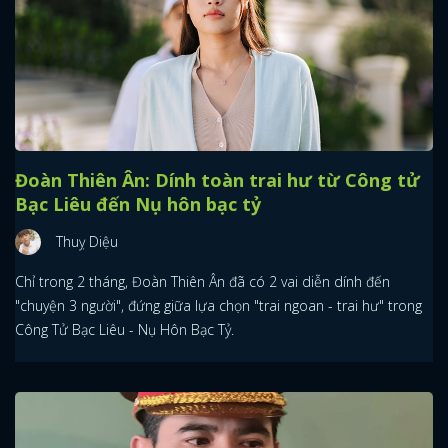
Đoàn Thiên Ân: Dính toàn trai hư từ Công tử
Bạc Liêu đến Nụ hôn bạc tỷ
Thuỵ Diệu
Chỉ trong 2 tháng, Đoàn Thiên Ân đã có 2 vai diễn dính đến
"chuyện 3 người", đứng giữa lựa chọn "trai ngoan - trai hư" trong
Công Tử Bạc Liêu - Nụ Hôn Bạc Tỷ.