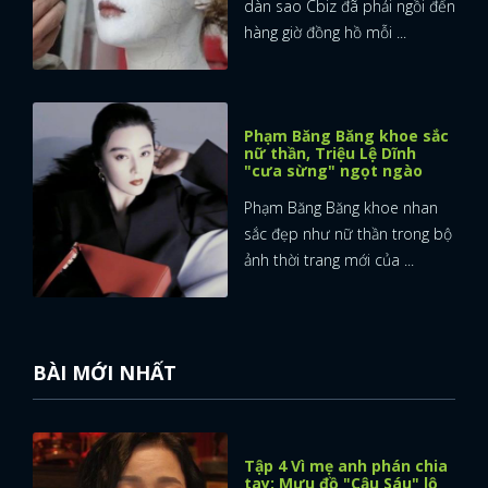
dàn sao Cbiz đã phải ngồi đến
hàng giờ đồng hồ mỗi ...
FACEBOOK
GOOGLE
Phạm Băng Băng khoe sắc
nữ thần, Triệu Lệ Dĩnh
"cưa sừng" ngọt ngào
Phạm Băng Băng khoe nhan
sắc đẹp như nữ thần trong bộ
ảnh thời trang mới của ...
BÀI MỚI NHẤT
Tập 4 Vì mẹ anh phán chia
tay: Mưu đồ "Cậu Sáu" lộ