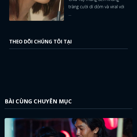
tràng cười dí dỏm và viral với
...
THEO DÕI CHÚNG TÔI TẠI
BÀI CÙNG CHUYÊN MỤC