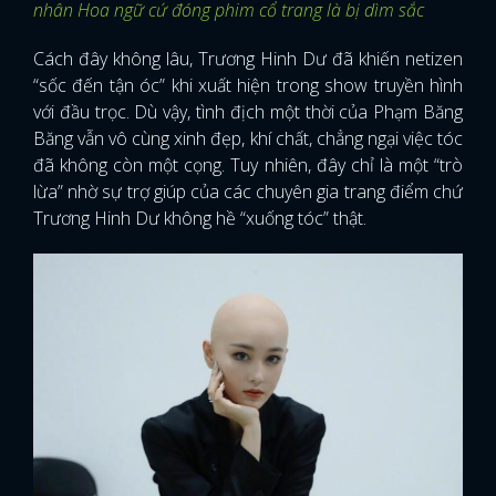
nhân Hoa ngữ cứ đóng phim cổ trang là bị dìm sắc
Cách đây không lâu, Trương Hinh Dư đã khiến netizen
“sốc đến tận óc” khi xuất hiện trong show truyền hình
với đầu trọc. Dù vậy, tình địch một thời của Phạm Băng
Băng vẫn vô cùng xinh đẹp, khí chất, chẳng ngại việc tóc
đã không còn một cọng. Tuy nhiên, đây chỉ là một “trò
lừa” nhờ sự trợ giúp của các chuyên gia trang điểm chứ
Trương Hinh Dư không hề “xuống tóc” thật.