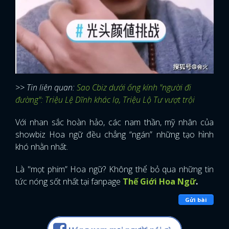
>> Tin liên quan:
Sao Cbiz dưới ống kính "người đi
đường": Triệu Lệ Dĩnh khác lạ, Triệu Lộ Tư vượt trội
Với nhan sắc hoàn hảo, các nam thần, mỹ nhân của
showbiz Hoa ngữ đều chẳng “ngán” những tạo hình
khó nhằn nhất.
Là "mọt phim” Hoa ngữ? Không thể bỏ qua những tin
tức nóng sốt nhất tại fanpage
Thế Giới Hoa Ngữ
.
Gửi bài