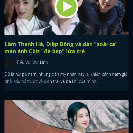
Lâm Thanh Hà, Diệp Đồng và dàn "soái ca"
màn ảnh Cbiz "đè bẹp" lứa trẻ
Tiểu Vũ Khứ Linh
Dù là nữ giả nam, nhưng dàn mỹ nhân này lại khiến cánh nam giới
phải xấu hổ trước vẻ điển trai và bá khí của mình.