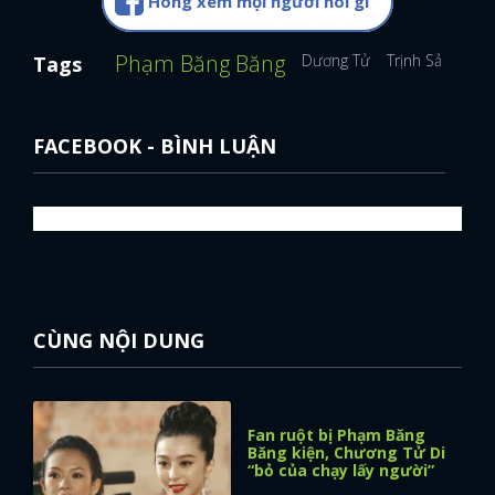
Hóng xem mọi người nói gì
Phạm Băng Băng
Dương Tử
Trịnh Sảng
Cú
Tags
FACEBOOK - BÌNH LUẬN
CÙNG NỘI DUNG
Fan ruột bị Phạm Băng
Băng kiện, Chương Tử Di
“bỏ của chạy lấy người”