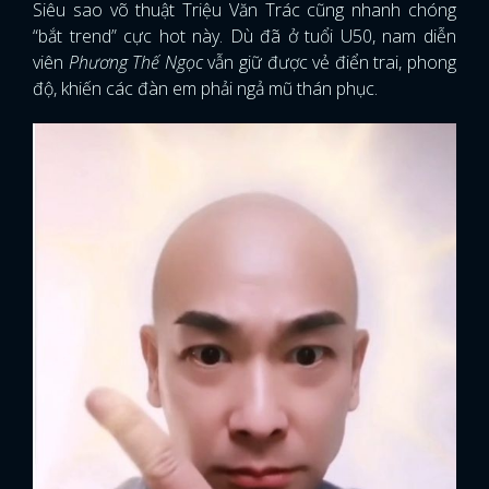
Siêu sao võ thuật Triệu Văn Trác cũng nhanh chóng
“bắt trend” cực hot này. Dù đã ở tuổi U50, nam diễn
viên
Phương Thế Ngọc
vẫn giữ được vẻ điển trai, phong
độ, khiến các đàn em phải ngả mũ thán phục.