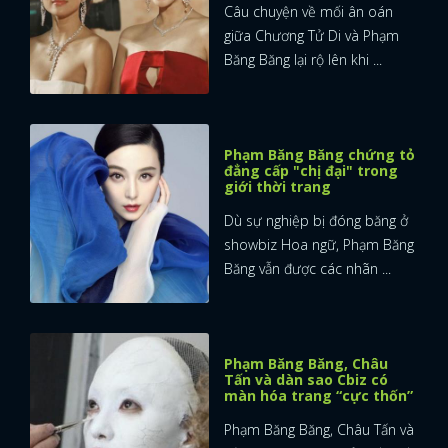
Câu chuyện về mối ân oán
giữa Chương Tử Di và Phạm
Băng Băng lại rộ lên khi ...
Phạm Băng Băng chứng tỏ
đẳng cấp "chị đại" trong
giới thời trang
Dù sự nghiệp bị đóng băng ở
showbiz Hoa ngữ, Phạm Băng
Băng vẫn được các nhãn ...
Phạm Băng Băng, Châu
Tấn và dàn sao Cbiz có
màn hóa trang “cực thốn”
x
ĐĂNG NHẬP
Phạm Băng Băng, Châu Tấn và