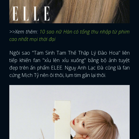
>>Xem thêm:
10 sao nữ Hàn có tổng thu nhập từ phim
cao nhất mọi thời đại
Ngôi sao "Tam Sinh Tam Thế Thập Lý Đào Hoa" liên
tiếp khiến fan "xỉu lên xỉu xuống" bằng bộ ảnh tuyệt
đẹp trên ấn phẩm ELEE. Nguỵ Anh Lạc Đà cũng là fan
cứng Mịch Tỷ nên ôi thôi, lụm tim gắn lại thôi.