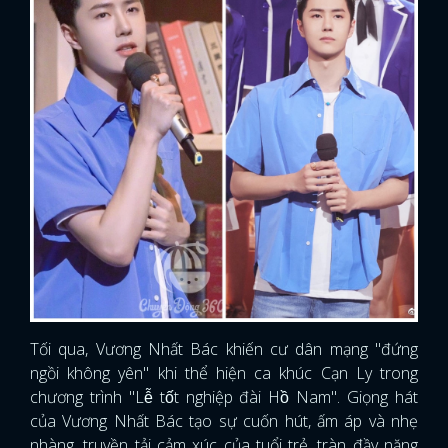
Tối qua, Vương Nhất Bác khiến cư dân mạng "đứng
ngồi không yên" khi thể hiện ca khúc Cạn Ly trong
chương trình "Lễ tốt nghiệp đài Hồ Nam". Giọng hát
của Vương Nhất Bác tạo sự cuốn hút, ấm áp và nhẹ
nhàng, truyền tải cảm xúc của tuổi trẻ, tràn đầy năng