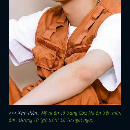
>>> Xem thêm:
Mỹ nhân cổ trang Cbiz khi ăn trên màn
ảnh: Dương Tử "giả trân", Lộ Tư ngọt ngào