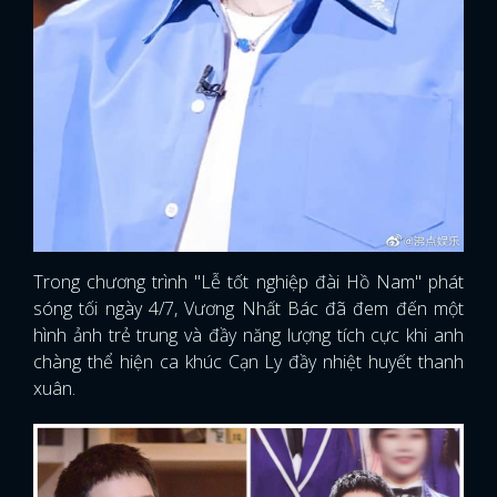
Trong chương trình "Lễ tốt nghiệp đài Hồ Nam" phát
sóng tối ngày 4/7, Vương Nhất Bác đã đem đến một
hình ảnh trẻ trung và đầy năng lượng tích cực khi anh
chàng thể hiện ca khúc Cạn Ly đầy nhiệt huyết thanh
xuân.