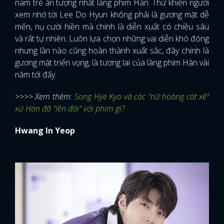
nam trẻ ấn tượng nhất làng phim Hàn. Thứ khiến người
xem nhớ tới Lee Do Hyun không phải là gương mặt dễ
mến, nụ cười hiền mà chính là diễn xuất có chiều sâu
và rất tự nhiên. Luôn lựa chọn những vai diễn khó đóng
nhưng lần nào cũng hoàn thành xuất sắc, đây chính là
gương mặt triển vọng, là tương lai của làng phim Hàn vài
năm tới đấy.
>>>> Xem thêm:
Song Hye Kyo và các "nữ hoàng cát xê"
xứ Hàn đã "lên đời" với phim gì?
Hwang In Yeop