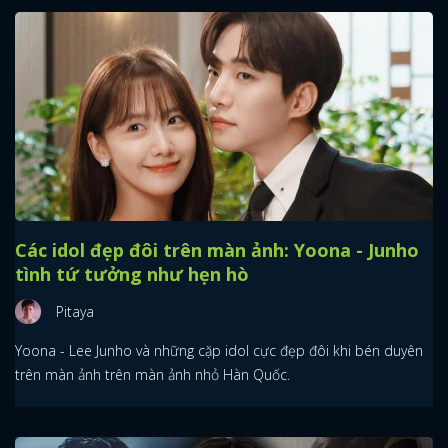
Các idol đẹp đôi trên màn ảnh: Yoona - Junho
tình tứ tưởng như hẹn hò
Pitaya
Yoona - Lee Junho và những cặp idol cực đẹp đôi khi bén duyên
trên màn ảnh trên màn ảnh nhỏ Hàn Quốc.