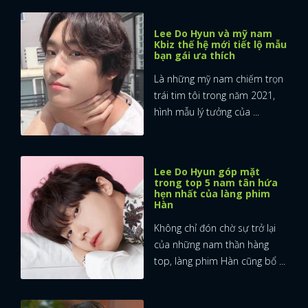
FACEBOOK
GOOGLE
Lee Do Hyun và mỹ nam
Kbiz thế hệ mới tiết lộ mẫu
bạn gái ưa thích
Là những mỹ nam chiếm trọn
trái tim tôi trong năm 2021,
hình mẫu lý tưởng của ...
Lee Do Hyun góp mặt
trong top 5 nam tân hứa
hẹn nhất của làng phim
Hàn
Không chỉ đón chờ sự trở lại
của những nam thần hàng
top, làng phim Hàn cũng bổ ...