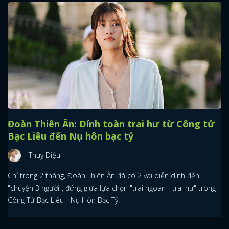
Đoàn Thiên Ân: Dính toàn trai hư từ Công tử
Bạc Liêu đến Nụ hôn bạc tỷ
Thuỵ Diệu
Chỉ trong 2 tháng, Đoàn Thiên Ân đã có 2 vai diễn dính đến
"chuyện 3 người", đứng giữa lựa chọn "trai ngoan - trai hư" trong
Công Tử Bạc Liêu - Nụ Hôn Bạc Tỷ.