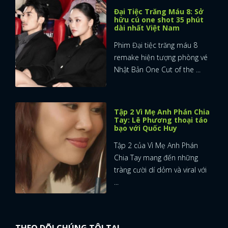
Đại Tiệc Trăng Máu 8: Sở
hữu cú one shot 35 phút
dài nhất Việt Nam
Phim Đại tiệc trăng máu 8
remake hiện tượng phòng vé
Nhật Bản One Cut of the ...
Tập 2 Vì Mẹ Anh Phán Chia
Tay: Lê Phương thoại táo
bạo với Quốc Huy
Tập 2 của Vì Mẹ Anh Phán
Chia Tay mang đến những
tràng cười dí dỏm và viral với
...
THEO DÕI CHÚNG TÔI TẠI