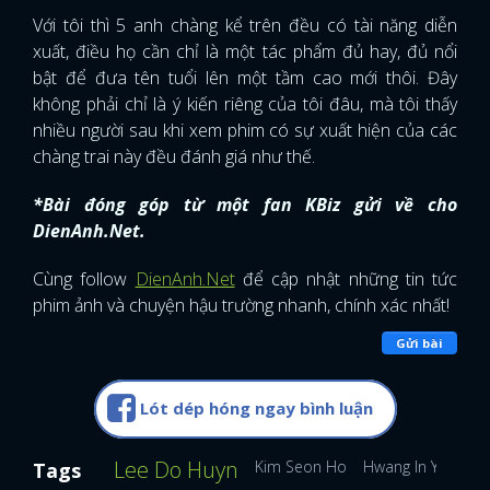
Với tôi thì 5 anh chàng kể trên đều có tài năng diễn
xuất, điều họ cần chỉ là một tác phẩm đủ hay, đủ nổi
bật để đưa tên tuổi lên một tầm cao mới thôi. Đây
không phải chỉ là ý kiến riêng của tôi đâu, mà tôi thấy
nhiều người sau khi xem phim có sự xuất hiện của các
chàng trai này đều đánh giá như thế.
*Bài đóng góp từ một fan KBiz gửi về cho
DienAnh.Net.
Cùng follow
DienAnh.Net
để cập nhật những tin tức
phim ảnh và chuyện hậu trường nhanh, chính xác nhất!
Gửi bài
Lót dép hóng ngay bình luận
Lee Do Huyn
Kim Seon Ho
Hwang In Yeop
Tags