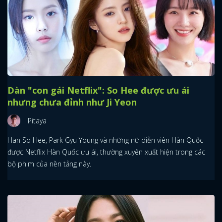
Dàn "con gái Netflix": So Hee được ưu ái
nhưng chưa đỉnh như Ji Yeon
Pitaya
Han So Hee, Park Gyu Young và những nữ diễn viên Hàn Quốc
được Netflix Hàn Quốc ưu ái, thường xuyên xuất hiện trong các
bộ phim của nền tảng này.