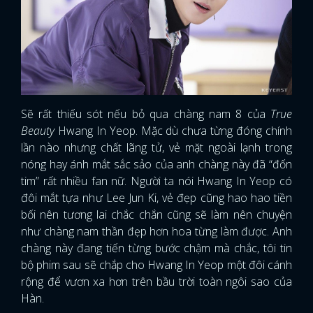
Sẽ rất thiếu sót nếu bỏ qua chàng nam 8 của
True
Beauty
Hwang In Yeop. Mặc dù chưa từng đóng chính
lần nào nhưng chất lãng tử, vẻ mặt ngoài lạnh trong
nóng hay ánh mắt sắc sảo của anh chàng này đã “đốn
tim” rất nhiều fan nữ. Người ta nói Hwang In Yeop có
đôi mắt tựa như Lee Jun Ki, vẻ đẹp cũng hao hao tiền
bối nên tương lai chắc chắn cũng sẽ làm nên chuyện
như chàng nam thần đẹp hơn hoa từng làm được. Anh
chàng này đang tiến từng bước chậm mà chắc, tôi tin
bộ phim sau sẽ chắp cho Hwang In Yeop một đôi cánh
rộng để vươn xa hơn trên bầu trời toàn ngôi sao của
Hàn.