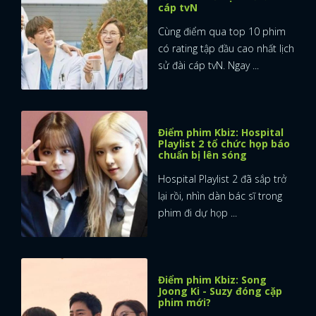
cáp tvN
Cùng điểm qua top 10 phim
có rating tập đầu cao nhất lịch
sử đài cáp tvN. Ngay ...
Điểm phim Kbiz: Hospital
Playlist 2 tổ chức họp báo
chuẩn bị lên sóng
Hospital Playlist 2 đã sắp trở
lại rồi, nhìn dàn bác sĩ trong
phim đi dự họp ...
Điểm phim Kbiz: Song
x
Joong Ki - Suzy đóng cặp
ĐĂNG NHẬP
phim mới?