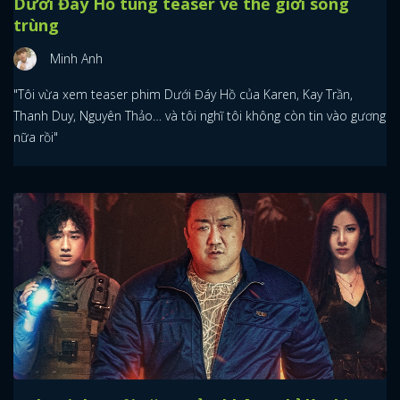
Dưới Đáy Hồ tung teaser về thế giới song
trùng
Minh Anh
"Tôi vừa xem teaser phim Dưới Đáy Hồ của Karen, Kay Trần,
Thanh Duy, Nguyên Thảo… và tôi nghĩ tôi không còn tin vào gương
nữa rồi"