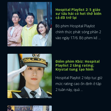
Hospital Playlist 2: 5 giáo
sư tấu hài có hơi thở biển
cả đã trở lại
Bộ phim Hospital Playlist
chính thức phát sóng phần 2
vào ngày 17/6. Bộ phim kể ...
Điểm phim Kbiz: Hospital
Playlist 2 tăng rating;
Krystal tung tạo hình
Hospital Playlist 2 tiếp tục giữ
mức rating cao ổn định ở tập
2 tuần này, quả ...