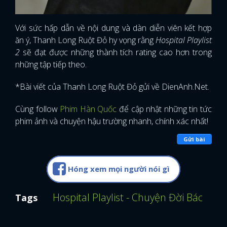
Với sức hấp dẫn về nội dung và dàn diễn viên kết hợp
ăn ý, Thanh Long Ruột Đỏ hy vọng rằng
Hospital Playlist
2
sẽ đạt được những thành tích rating cao hơn trong
những tập tiếp theo.
*Bài viết của Thanh Long Ruột Đỏ gửi về DienAnh.Net.
Cùng follow
Phim Hàn Quốc
để cập nhật những tin tức
phim ảnh và chuyện hậu trường nhanh, chính xác nhất!
Gửi bài
Hóng xem mọi người nói gì
Hospital Playlist - Chuyện Đời Bác Sĩ
O
Tags