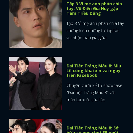
Tập 3 Vì mẹ anh phán chia
tay: Võ Điền Gia Huy gặp
Tam Triều Dâng
Tập 3 Vì mẹ anh phán chia tay
chứng kiến những tương tác
vui nhộn oan gia giữa ...
Đại Tiệc Trăng Máu 8: Miu
Lê công khai xin vai ngay
trên Facebook
Chuyện chưa kể từ showcase
"Đại Tiệc Trăng Máu 8" với
màn tái xuất của lão ...
Đại Tiệc Trăng Máu 8: Sở
hữu cú one shot 35 phút