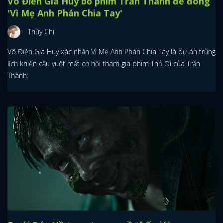
Võ Điền Gia Huy bỏ phim Trấn Thành để đóng
'Vì Mẹ Anh Phán Chia Tay'
Thùy Chi
Võ Điền Gia Huy xác nhận Vì Mẹ Anh Phán Chia Tay là dự án trùng
lịch khiến cậu vuột mất cơ hội tham gia phim Thỏ Ơi của Trấn
Thành.