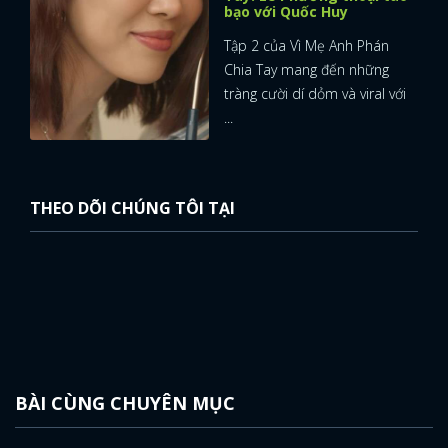
bạo với Quốc Huy
Tập 2 của Vì Mẹ Anh Phán
Chia Tay mang đến những
tràng cười dí dỏm và viral với
...
THEO DÕI CHÚNG TÔI TẠI
BÀI CÙNG CHUYÊN MỤC