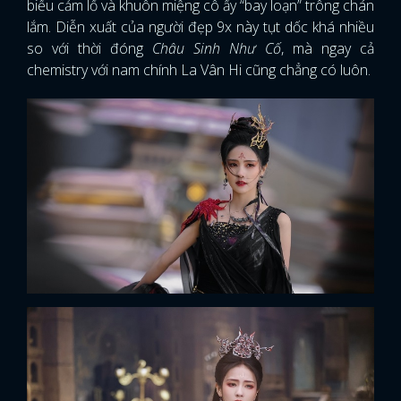
biểu cảm lố và khuôn miệng cô ấy “bay loạn” trông chán
lắm. Diễn xuất của người đẹp 9x này tụt dốc khá nhiều
so với thời đóng
Châu Sinh Như Cố
, mà ngay cả
chemistry với nam chính La Vân Hi cũng chẳng có luôn.