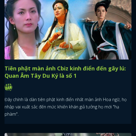
Tiên phật màn ảnh Cbiz kinh điển đến gây lú:
Quan Âm Tây Du Ký là số 1
Đây chính là dàn tiên phật kinh điển nhất màn ảnh Hoa ngữ, họ
nhập vai xuất sắc đến mức khiến khán giả tưởng họ mới "hạ
phàm".