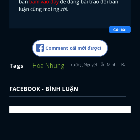
bạn
bấm vào đây
để đăng bài trao đổi bàn
luận cùng mọi người.
FACEBOOK
GOOGLE
Gửi bài
Comment cái mới được!
Hoa Nhung
Trường Nguyệt Tẫn Minh
Bạch Lộc
Tags
FACEBOOK - BÌNH LUẬN