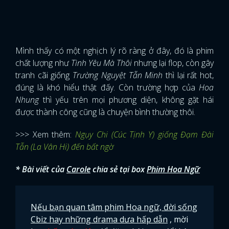
Mình thấy có một nghịch lý rõ ràng ở đây, đó là phim
chất lượng như
Tình Yêu Mà Thôi
nhưng lại flop, còn gây
tranh cãi giống
Trường Nguyệt Tẫn Minh
thì lại rất hot,
đúng là khó hiểu thật đấy. Còn trường hợp của
Hoa
Nhung
thì yếu trên mọi phương diện, không gặt hái
được thành công cũng là chuyện bình thường thôi.
>>> Xem thêm:
Ngụy Chi (Cúc Tịnh Y) giống Đạm Đài
Tẫn (La Vân Hi) đến bất ngờ
* Bài viết của
Carole
chia sẻ tại box
Phim Hoa Ngữ
x
Nếu bạn quan tâm phim Hoa ngữ, đời sống
ĐĂNG NHẬP
Cbiz hay những drama dưa hấp dẫn
, mời