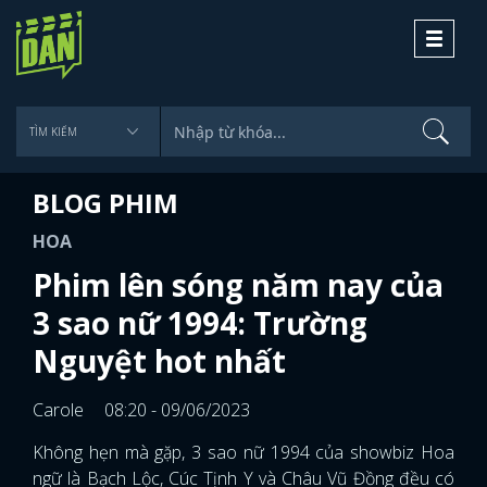
Toggle
navigati
BLOG PHIM
HOA
Phim lên sóng năm nay của
3 sao nữ 1994: Trường
Nguyệt hot nhất
Carole
08:20 - 09/06/2023
Không hẹn mà gặp, 3 sao nữ 1994 của showbiz Hoa
ngữ là Bạch Lộc, Cúc Tịnh Y và Châu Vũ Đồng đều có