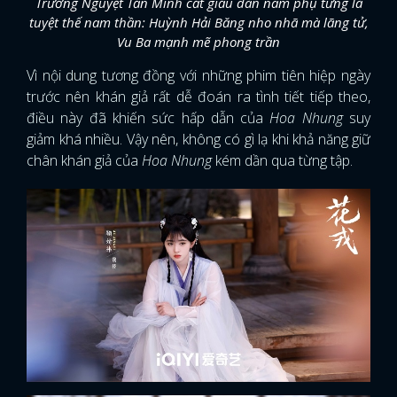
Trường Nguyệt Tẫn Minh cất giấu dàn nam phụ từng là
tuyệt thế nam thần: Huỳnh Hải Băng nho nhã mà lãng tử,
Vu Ba mạnh mẽ phong trần
Vì nội dung tương đồng với những phim tiên hiệp ngày
trước nên khán giả rất dễ đoán ra tình tiết tiếp theo,
điều này đã khiến sức hấp dẫn của
Hoa Nhung
suy
giảm khá nhiều. Vậy nên, không có gì lạ khi khả năng giữ
chân khán giả của
Hoa Nhung
kém dần qua từng tập.