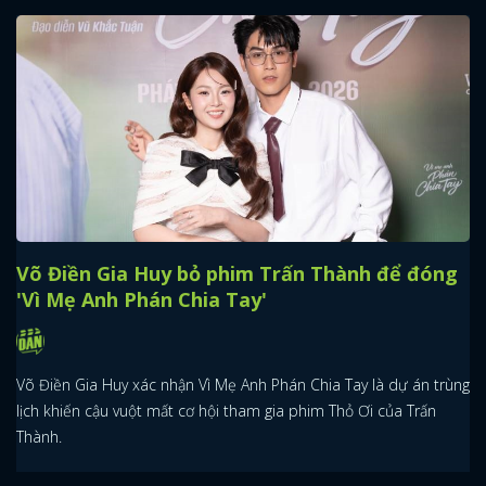
Võ Điền Gia Huy bỏ phim Trấn Thành để đóng
'Vì Mẹ Anh Phán Chia Tay'
Võ Điền Gia Huy xác nhận Vì Mẹ Anh Phán Chia Tay là dự án trùng
lịch khiến cậu vuột mất cơ hội tham gia phim Thỏ Ơi của Trấn
Thành.