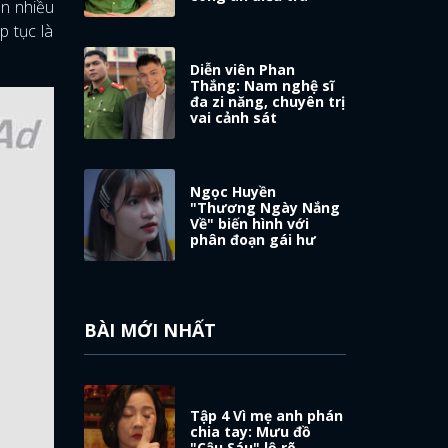
ến nhiều
p tục là
Diễn viên Phan
Thắng: Nam nghệ sĩ
đa zi năng, chuyên trị
vai cảnh sát
Ngọc Huyền
"Thương Ngày Nắng
Về" biến hình với
phân đoạn gái hư
BÀI MỚI NHẤT
Tập 4 Vì mẹ anh phán
chia tay: Mưu đồ
"Cậu Sáu" lộ rõ