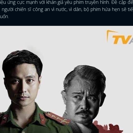
ệu ứng cực mạnh với khán giả yêu phim truyền hình. Đề cập đ
người chiến sĩ công an vì nước, vì dân, bộ phim hứa hẹn sẽ tiế
cuốn.