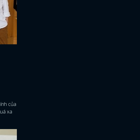
hính của
quá xa