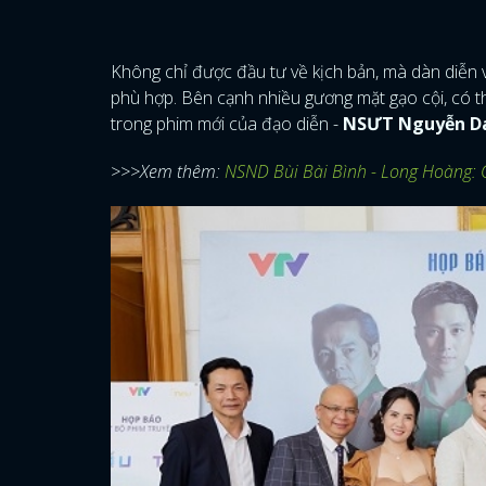
Không chỉ được đầu tư về kịch bản, mà dàn diễn 
phù hợp. Bên cạnh nhiều gương mặt gạo cội, có t
trong phim mới của đạo diễn -
NSƯT Nguyễn D
>>>Xem thêm:
NSND Bùi Bài Bình - Long Hoàng: 