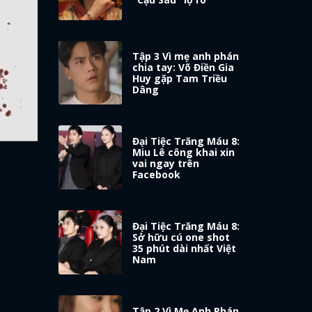
Tập 3 Vì mẹ anh phán
chia tay: Võ Điền Gia
Huy gặp Tam Triều
Dâng
Đại Tiệc Trăng Máu 8:
Miu Lê công khai xin
vai ngay trên
Facebook
Đại Tiệc Trăng Máu 8:
Sở hữu cú one shot
35 phút dài nhất Việt
Nam
Tập 2 Vì Mẹ Anh Phán