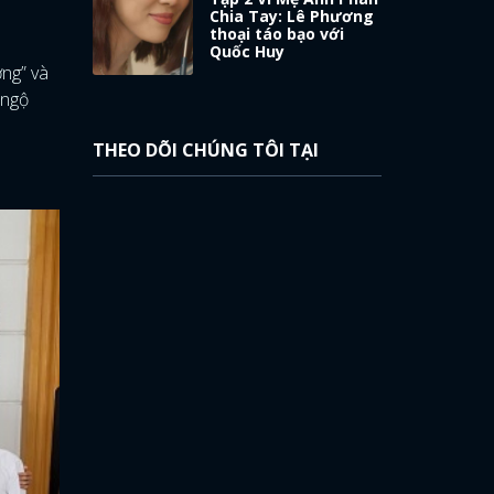
Chia Tay: Lê Phương
thoại táo bạo với
Quốc Huy
ợng” và
 ngộ
THEO DÕI CHÚNG TÔI TẠI