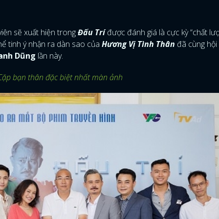
viên sẽ xuất hiện trong
Đấu Trí
được đánh giá là cực kỳ “chất lư
hể tinh ý nhận ra dàn sao của
Hương Vị Tình Thân
đã cùng hội
anh Dũng
lần này.
Cặp bạn thân đặc biệt nhất màn ảnh