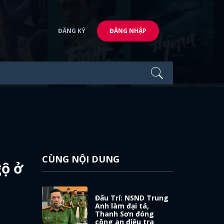
ĐĂNG KÝ
ĐĂNG NHẬP
CÙNG NỘI DUNG
gộ ở
Đấu Trí: NSND Trung
Anh làm đại tá,
Thanh Sơn đóng
công an điều tra