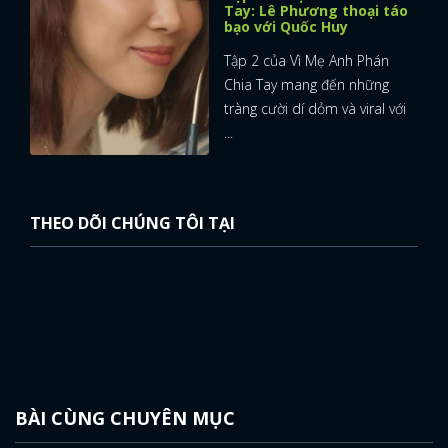
Tay: Lê Phương thoại táo
bạo với Quốc Huy
Tập 2 của Vì Mẹ Anh Phán
Chia Tay mang đến những
tràng cười dí dỏm và viral với
...
THEO DÕI CHÚNG TÔI TẠI
BÀI CÙNG CHUYÊN MỤC