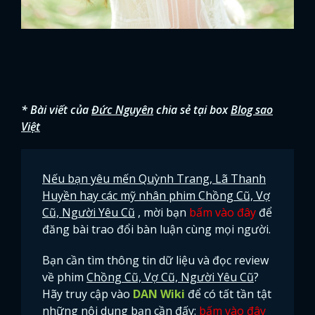
* Bài viết của
Đức Nguyên
chia sẻ tại box
Blog sao
Việt
Nếu bạn yêu mến Quỳnh Trang, Lã Thanh
Huyền hay các mỹ nhân phim Chồng Cũ, Vợ
Cũ, Người Yêu Cũ
, mời bạn
bấm vào đây
để
đăng bài trao đổi bàn luận cùng mọi người.
Bạn cần tìm thông tin dữ liệu và đọc review
về phim
Chồng Cũ, Vợ Cũ, Người Yêu Cũ
?
Hãy truy cập vào
DAN Wiki
để có tất tần tật
những nội dung bạn cần đấy:
bấm vào đây