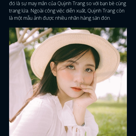
đó là sự may mắn của Quỳnh Trang so với bạn bè cùng
trang lứa. Ngoài công việc diễn xuất, Quỳnh Trang còn
FACEBOOK
GOOGLE
là một mẫu ảnh được nhiều nhãn hàng săn đón.