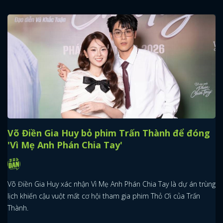
Võ Điền Gia Huy bỏ phim Trấn Thành để đóng
'Vì Mẹ Anh Phán Chia Tay'
Võ Điền Gia Huy xác nhận Vì Mẹ Anh Phán Chia Tay là dự án trùng
lịch khiến cậu vuột mất cơ hội tham gia phim Thỏ Ơi của Trấn
Thành.