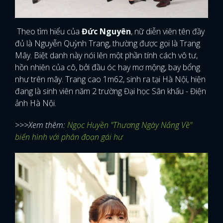
Theo tìm hiểu của
Đức Nguyên
, nữ diễn viên tên đầy
đủ là Nguyễn Quỳnh Trang, thường được gọi là Trang
Mây. Biệt danh này nói lên một phần tính cách vô tư,
hồn nhiên của cô, bởi đầu óc hay mơ mộng, bay bổng
như trên mây. Trang cao 1m62, sinh ra tại Hà Nội, hiện
đang là sinh viên năm 2 trường Đại học Sân khấu - Điện
ảnh Hà Nội.
>>>Xem thêm:
Ngọc Huyền "Thương Ngày Nắng Về"
biến hình với phân đoạn gái hư