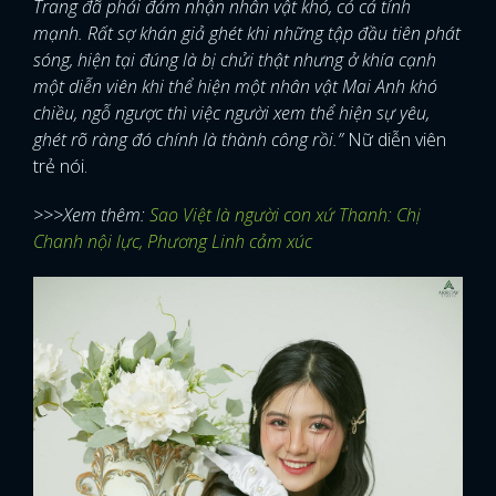
Trang đã phải đảm nhận nhân vật khó, có cá tính
mạnh. Rất sợ khán giả ghét khi những tập đầu tiên phát
sóng, hiện tại đúng là bị chửi thật nhưng ở khía cạnh
một diễn viên khi thể hiện một nhân vật Mai Anh khó
chiều, ngỗ ngược thì việc người xem thể hiện sự yêu,
ghét rõ ràng đó chính là thành công rồi.”
Nữ diễn viên
trẻ nói.
>>>Xem thêm:
Sao Việt là người con xứ Thanh: Chị
Chanh nội lực, Phương Linh cảm xúc