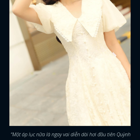
“Một áp lục nữa là ngay vai diễn dài hơi đầu tiên Quỳnh