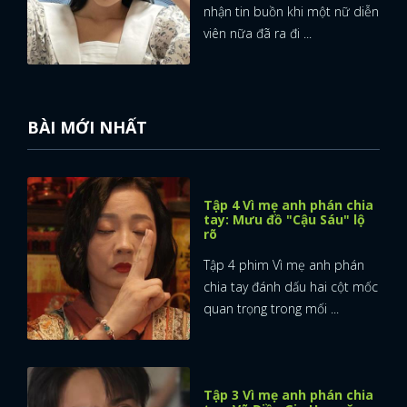
nhận tin buồn khi một nữ diễn
viên nữa đã ra đi ...
BÀI MỚI NHẤT
Tập 4 Vì mẹ anh phán chia
tay: Mưu đồ "Cậu Sáu" lộ
rõ
Tập 4 phim Vì mẹ anh phán
chia tay đánh dấu hai cột mốc
quan trọng trong mối ...
Tập 3 Vì mẹ anh phán chia