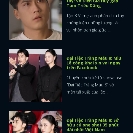
tay: Võ Điền Gia Huy gặp
Tam Triều Dâng
Tập 3 Vì mẹ anh phán chia tay
chứng kiến những tương tác
vui nhộn oan gia giữa ...
Đại Tiệc Trăng Máu 8: Miu
Lê công khai xin vai ngay
trên Facebook
Chuyện chưa kể từ showcase
"Đại Tiệc Trăng Máu 8" với
màn tái xuất của lão ...
Đại Tiệc Trăng Máu 8: Sở
hữu cú one shot 35 phút
dài nhất Việt Nam