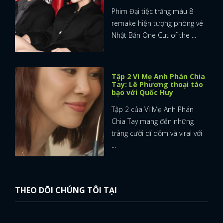
Phim Đại tiệc trăng máu 8
remake hiện tượng phòng vé
Nhật Bản One Cut of the ...
Tập 2 Vì Mẹ Anh Phán Chia
Tay: Lê Phương thoại táo
bạo với Quốc Huy
Tập 2 của Vì Mẹ Anh Phán
Chia Tay mang đến những
tràng cười dí dỏm và viral với
...
THEO DÕI CHÚNG TÔI TẠI