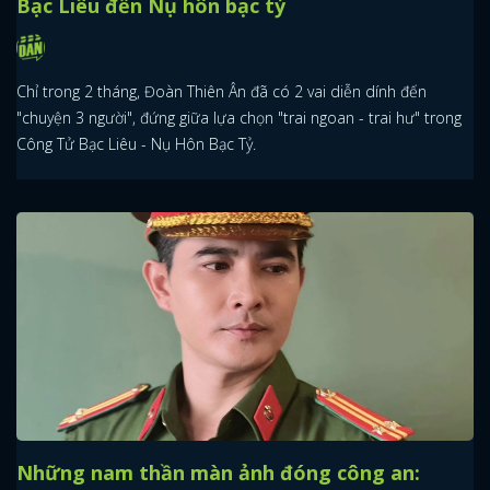
Bạc Liêu đến Nụ hôn bạc tỷ
Chỉ trong 2 tháng, Đoàn Thiên Ân đã có 2 vai diễn dính đến
"chuyện 3 người", đứng giữa lựa chọn "trai ngoan - trai hư" trong
Công Tử Bạc Liêu - Nụ Hôn Bạc Tỷ.
Những nam thần màn ảnh đóng công an: