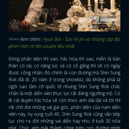
>>>> Xem thêm:
Hyun Bin - Son Ye Jin và những cặp đôi
phim Hàn có tên couple kêu nhất
Đóng phản diện thì sao, hắc hóa thì sao, miễn là bản
thân có tài, có năng lực và có cố gắng thì sẽ có ngày
được công nhận, đó chính là con đường mà Shin Sung
Rok đã đi. 20 năm ở trong showbiz, dù không phải là
ngôi sao tầm cỡ quốc tế nhưng Shin Sung Rok chắc
chắn là một diễn viên thực lực rất đáng ngưỡng mộ. Có
lẽ cái duyên hắc hóa sẽ còn theo anh dài dài và tôi thì
rất chờ đợi những vai gai góc, phản diện của nam diễn
viên này, hy vọng tuổi 40, Shin Sung Rok cũng vẫn tiếp
tục cho ra đời những vai diễn hay như ở tuổi 30 nữa
nhé. Chúc anh mãi thành công trên con đường mình