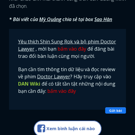
đã chọn.
* Bài viết của
Mỳ Quảng
chia sẻ tại box
Sao Hàn
Yêu thích Shin Sung Rok và bộ phim Doctor
Lawyer
, mời bạn
bấm vào đây
để đăng bài
trao đổi bàn luận cùng mọi người.
Bạn cần tìm thông tin dữ liệu và đọc review
về phim
Doctor Lawyer
? Hãy truy cập vào
DAN Wiki
để có tất tần tật những nội dung
bạn cần đấy:
bấm vào đây
Gửi bài
Xem bình luận cái nào