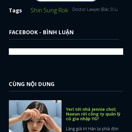
Shin Sung Rok
Doctor Lawyer (Bác Sĩ Luật Sư)
Tags
FACEBOOK - BÌNH LUẬN
CÙNG NỘI DUNG
Yeri tới nhà Jennie chơi;
Naeun rời công ty quản lý
cũ gia nhập YG?
Làng giải trí Hàn lại phải đón