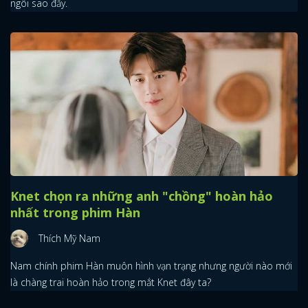
ngôi sao đấy.
Knet chọn ra những anh "chồng" hoàn hảo
nhất trong phim Hàn
Thích Mỹ Nam
x
Nam chính phim Hàn muôn hình vạn trạng nhưng người nào mới
ĐĂNG NHẬP
là chàng trai hoàn hảo trong mắt Knet đây ta?