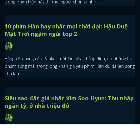
Vincenzo và những nhân vật đẹp - giàu - giỏi
lý tưởng ai cũng u mê
Nếu được chọn người yêu từ dàn trai đẹp, gái xinh hoàn hảo
trong phim Hàn này thì mọi người chọn ai nhỉ?