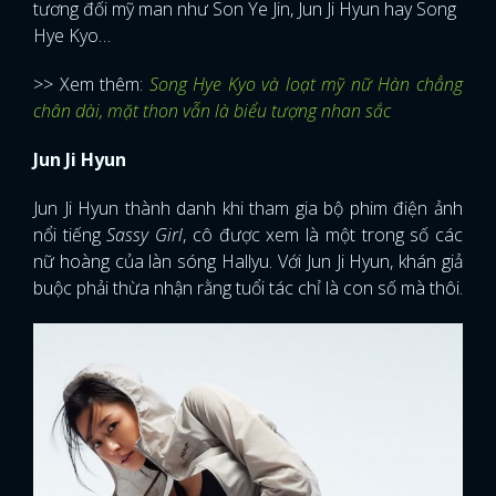
tương đối mỹ man như Son Ye Jin, Jun Ji Hyun hay Song
Hye Kyo…
>> Xem thêm:
Song Hye Kyo và loạt mỹ nữ Hàn chẳng
chân dài, mặt thon vẫn là biểu tượng nhan sắc
Jun Ji Hyun
Jun Ji Hyun thành danh khi tham gia bộ phim điện ảnh
nổi tiếng
Sassy Girl
, cô được xem là một trong số các
nữ hoàng của làn sóng Hallyu. Với Jun Ji Hyun, khán giả
buộc phải thừa nhận rằng tuổi tác chỉ là con số mà thôi.