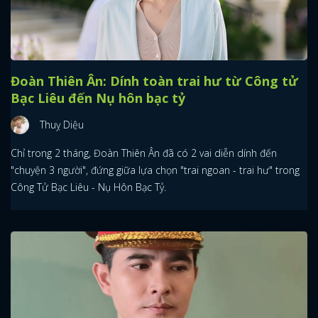
Đoàn Thiên Ân: Dính toàn trai hư từ Công tử
Bạc Liêu đến Nụ hôn bạc tỷ
Thuỵ Diệu
Chỉ trong 2 tháng, Đoàn Thiên Ân đã có 2 vai diễn dính đến
"chuyện 3 người", đứng giữa lựa chọn "trai ngoan - trai hư" trong
Công Tử Bạc Liêu - Nụ Hôn Bạc Tỷ.