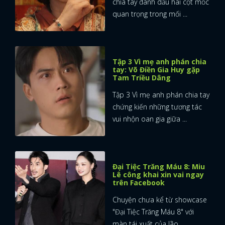
chia tay đánh dấu hai cột mốc
quan trọng trong mối ...
Tập 3 Vì mẹ anh phán chia
tay: Võ Điền Gia Huy gặp
Tam Triều Dâng
Tập 3 Vì mẹ anh phán chia tay
chứng kiến những tương tác
vui nhộn oan gia giữa ...
Đại Tiệc Trăng Máu 8: Miu
Lê công khai xin vai ngay
trên Facebook
Chuyện chưa kể từ showcase
"Đại Tiệc Trăng Máu 8" với
màn tái xuất của lão ...