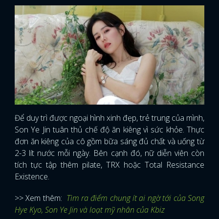
Để duy trì được ngoại hình xinh đẹp, trẻ trung của mình,
Son Ye Jin tuân thủ chế độ ăn kiêng vì sức khỏe. Thực
đơn ăn kiêng của cô gồm bữa sáng đủ chất và uống từ
2-3 lít nước mỗi ngày. Bên cạnh đó, nữ diễn viên còn
tích tực tập thêm pilate, TRX hoặc Total Resistance
Existence.
>> Xem thêm:
Tìm ra điểm chung ít ai ngờ tới của Song
Hye Kyo, Son Ye Jin và loạt mỹ nhân của Kbiz