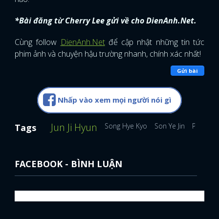
FACEBOOK
GOOGLE
*Bài đăng từ Cherry Lee gửi về cho DienAnh.Net.
Cùng follow
DienAnh.Net
để cập nhật những tin tức
phim ảnh và chuyện hậu trường nhanh, chính xác nhất!
Gửi bài
Nhấp vào xem mọi người nói gì
Jun Ji Hyun
Song Hye Kyo
Son Ye Jin
Park Shi
Tags
FACEBOOK - BÌNH LUẬN