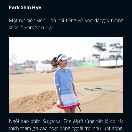
Park Shin Hye
Một nữ diễn viên Hàn nổi tiếng với vóc dáng lý tưởng
khác là Park Shin Hye.
Ngôi sao phim
Sisyphus: The Myth
từng tiết lộ cô rất
thích tham gia các hoạt động ngoài trời như lướt sóng,