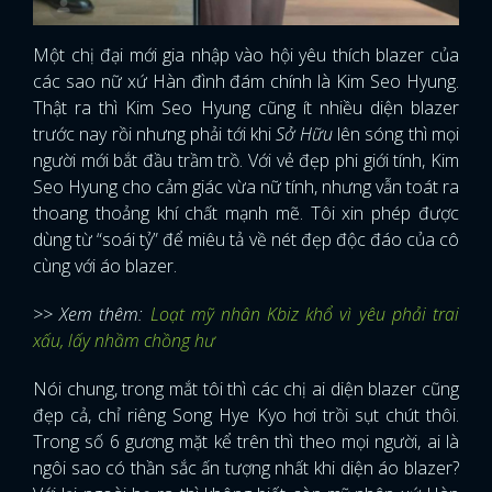
Một chị đại mới gia nhập vào hội yêu thích blazer của
các sao nữ xứ Hàn đình đám chính là Kim Seo Hyung.
Thật ra thì Kim Seo Hyung cũng ít nhiều diện blazer
trước nay rồi nhưng phải tới khi
Sở Hữu
lên sóng thì mọi
người mới bắt đầu trầm trồ. Với vẻ đẹp phi giới tính, Kim
Seo Hyung cho cảm giác vừa nữ tính, nhưng vẫn toát ra
thoang thoảng khí chất mạnh mẽ. Tôi xin phép được
dùng từ “soái tỷ” để miêu tả về nét đẹp độc đáo của cô
cùng với áo blazer.
>> Xem thêm:
Loạt mỹ nhân Kbiz khổ vì yêu phải trai
xấu, lấy nhầm chồng hư
Nói chung, trong mắt tôi thì các chị ai diện blazer cũng
đẹp cả, chỉ riêng Song Hye Kyo hơi trồi sụt chút thôi.
Trong số 6 gương mặt kể trên thì theo mọi người, ai là
ngôi sao có thần sắc ấn tượng nhất khi diện áo blazer?