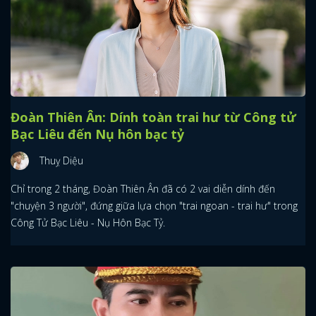
Đoàn Thiên Ân: Dính toàn trai hư từ Công tử
Bạc Liêu đến Nụ hôn bạc tỷ
Thuỵ Diệu
Chỉ trong 2 tháng, Đoàn Thiên Ân đã có 2 vai diễn dính đến
"chuyện 3 người", đứng giữa lựa chọn "trai ngoan - trai hư" trong
Công Tử Bạc Liêu - Nụ Hôn Bạc Tỷ.