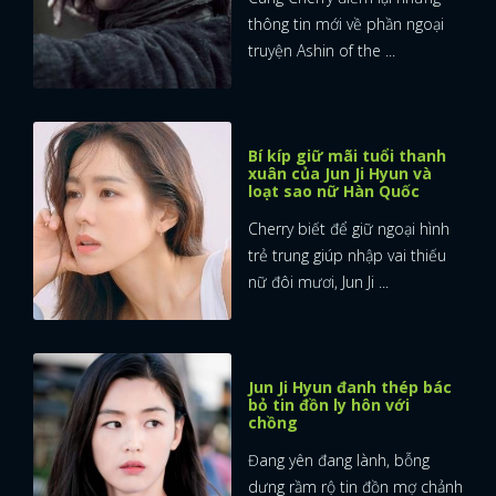
thông tin mới về phần ngoại
truyện Ashin of the ...
Bí kíp giữ mãi tuổi thanh
xuân của Jun Ji Hyun và
loạt sao nữ Hàn Quốc
Cherry biết để giữ ngoại hình
trẻ trung giúp nhập vai thiếu
nữ đôi mươi, Jun Ji ...
Jun Ji Hyun đanh thép bác
bỏ tin đồn ly hôn với
chồng
Đang yên đang lành, bỗng
dưng rầm rộ tin đồn mợ chảnh