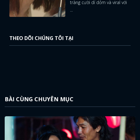
tràng cười dí dỏm và viral với
...
THEO DÕI CHÚNG TÔI TẠI
BÀI CÙNG CHUYÊN MỤC