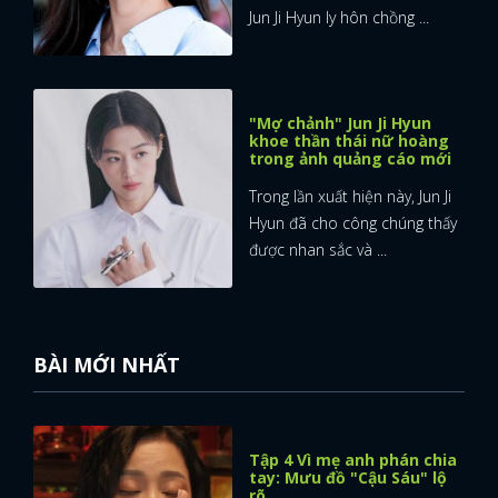
Jun Ji Hyun ly hôn chồng ...
"Mợ chảnh" Jun Ji Hyun
khoe thần thái nữ hoàng
trong ảnh quảng cáo mới
Trong lần xuất hiện này, Jun Ji
Hyun đã cho công chúng thấy
được nhan sắc và ...
BÀI MỚI NHẤT
Tập 4 Vì mẹ anh phán chia
tay: Mưu đồ "Cậu Sáu" lộ
rõ