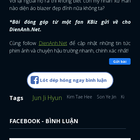
Với lại ngoài họ ra thì không biết còn mỹ nhân xứ Hàn
nào diện áo blazer đẹp đỉnh nữa không ta?
*Bài đóng góp từ một fan KBiz gửi về cho
DienAnh.Net.
Cùng follow
DienAnh.Net
để cập nhật những tin tức
phim ảnh và chuyện hậu trường nhanh, chính xác nhất!
Gửi bài
Lót dép hóng ngay bình luận
Jun Ji Hyun
Kim Tae Hee
Son Ye Jin
Kim Seo 
Tags
FACEBOOK - BÌNH LUẬN