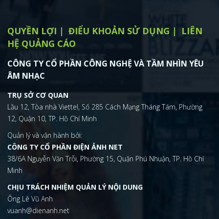
Hypno-Hustler, kẻ thù của Spider-Man sắp có
phim riêng là ai?
Yasha
Hypno-Hustler - kẻ thù hạng C ít ai biết đến của Spider-Man đang
được Sony lên kế hoạch làm phim riêng.
Spider-Verse: Spider-Ham - khi “Nhện” bị
“Lợn” cắn
Yasha
Spider-Ham Peter Porker sẽ là một trong số những Spider-Man
sẽ trở lại trong Spider Man: Across Spider-Verse. Liệu cậu ta là ai,
có nguồn gốc như thế nào?