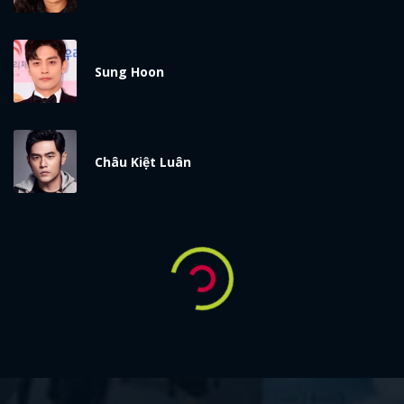
Sung Hoon
Châu Kiệt Luân
Spider-Verse: Tìm hiểu về Supaidaman -
Spider-Man phiên bản Nhật
Yasha
Supaidaman là phiên bản Spider-Man Nhật Bản, sở hữu thiết bị
"biến hình" cùng một con siêu robot khổng lồ.