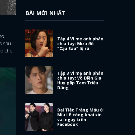
BÀI MỚI NHẤT
ho
Tập 4 Vì mẹ anh phán
s sau
chia tay: Mưu đồ
"Cậu Sáu" lộ rõ
nó cho
Tập 3 Vì mẹ anh phán
chia tay: Võ Điền Gia
Huy gặp Tam Triều
Dâng
Đại Tiệc Trăng Máu 8:
Miu Lê công khai xin
vai ngay trên
Facebook