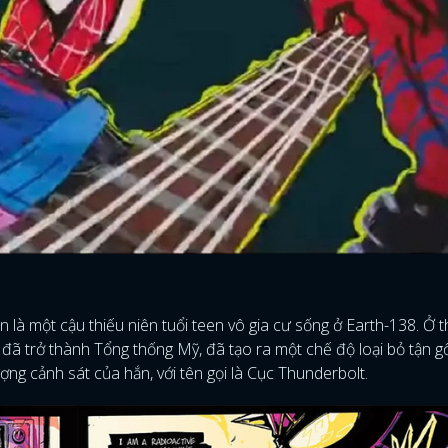
 là một cậu thiếu niên tuổi teen vô gia cư sống ở Earth-138. Ở t
ã trở thành Tổng thống Mỹ, đã tạo ra một chế độ loại bỏ tận g
ng cảnh sát của hắn, với tên gọi là Cục Thunderbolt.
ĐĂNG NHẬP