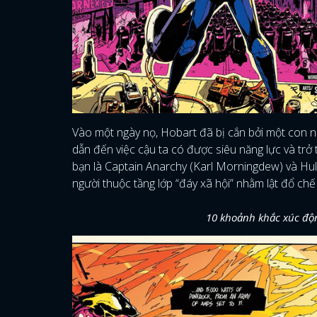
Vào một ngày nọ, Hobart đã bị cắn bởi một con n
dẫn đến việc cậu ta có được siêu năng lực và tr
bạn là Captain Anarchy (Karl Morningdew) và Hul
người thuộc tầng lớp “đáy xã hội” nhằm lật đổ chế
10 khoảnh khắc xúc độn