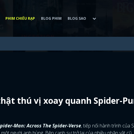
PHIM CHIẾU RẠP
BLOG PHIM
BLOG SAO
thật thú vị xoay quanh Spider-P
pider-Man: Across The Spider-Verse
, tiếp nối hành trình của 
một người anh hùng. Bên cạnh sự trở lại của nhiều nhân vật cũ,