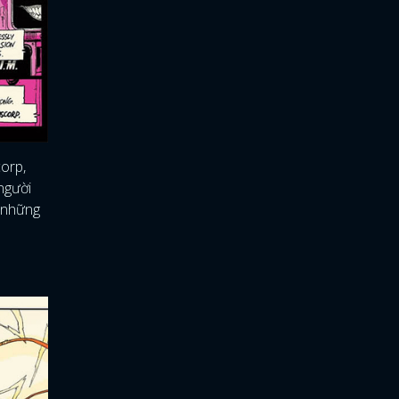
orp,
người
ừ những