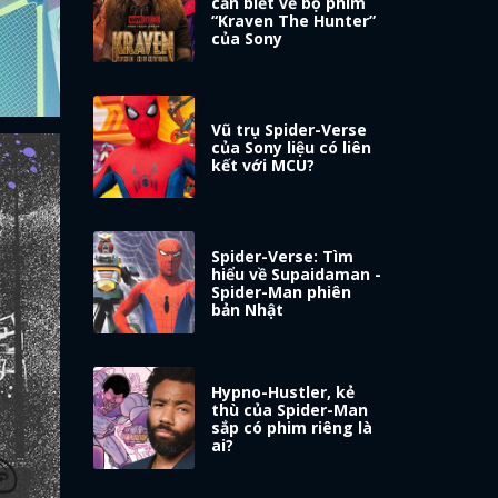
cần biết về bộ phim
“Kraven The Hunter”
của Sony
Vũ trụ Spider-Verse
của Sony liệu có liên
kết với MCU?
Spider-Verse: Tìm
hiểu về Supaidaman -
Spider-Man phiên
bản Nhật
Hypno-Hustler, kẻ
thù của Spider-Man
sắp có phim riêng là
ai?