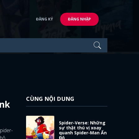
ĐĂNG KÝ
ĐĂNG NHẬP
CÙNG NỘI DUNG
unk
Spider-Verse: Những
sự thật thú vị xoay
Spider-
quanh Spider-Man Ấn
 bộ
Độ