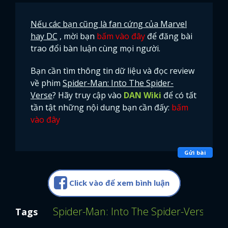
Nếu các bạn cũng là fan cứng của Marvel
hay DC
, mời bạn
bấm vào đây
để đăng bài
trao đổi bàn luận cùng mọi người.
Bạn cần tìm thông tin dữ liệu và đọc review
về phim
Spider-Man: Into The Spider-
Verse
? Hãy truy cập vào
DAN Wiki
để có tất
tần tật những nội dung bạn cần đấy:
bấm
vào đây
Gửi bài
Click vào để xem bình luận
Spider-Man: Into The Spider-Verse
Sp
Tags