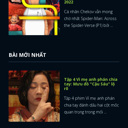
2022
Cá nhân Chekov vẫn mong
chờ nhất Spider-Man: Across
the Spider-Verse (P1) bởi ...
BÀI MỚI NHẤT
Tập 4 Vì mẹ anh phán chia
tay: Mưu đồ "Cậu Sáu" lộ
rõ
Tập 4 phim Vì mẹ anh phán
chia tay đánh dấu hai cột mốc
quan trọng trong mối ...
x
ĐĂNG NHẬP