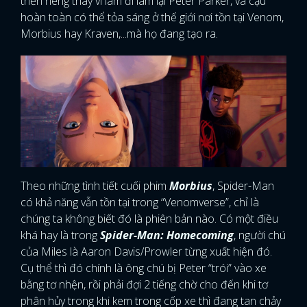
triển riêng thay vì làm đi làm lại Peter Parker, và cậu
hoàn toàn có thể tỏa sáng ở thế giới nơi tồn tại Venom,
Morbius hay Kraven,...mà họ đang tạo ra.
Theo những tình tiết cuối phim
Morbius
, Spider-Man
có khả năng vẫn tồn tại trong “Venomverse”, chỉ là
chúng ta không biết đó là phiên bản nào. Có một điều
khá hay là trong
Spider-Man: Homecoming
, người chú
của Miles là Aaron Davis/Prowler từng xuất hiện đó.
Cụ thể thì đó chính là ông chú bị Peter “trói” vào xe
bằng tơ nhện, rồi phải đợi 2 tiếng chờ cho đến khi tơ
phân hủy trong khi kem trong cốp xe thì đang tan chảy