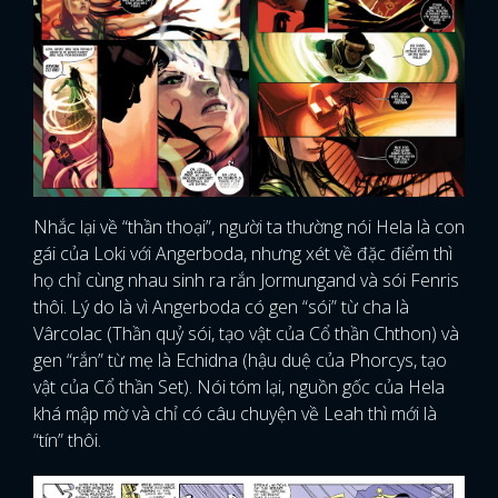
Nhắc lại về “thần thoại”, người ta thường nói Hela là con
gái của Loki với Angerboda, nhưng xét về đặc điểm thì
họ chỉ cùng nhau sinh ra rắn Jormungand và sói Fenris
thôi. Lý do là vì Angerboda có gen “sói” từ cha là
Vârcolac (Thần quỷ sói, tạo vật của Cổ thần Chthon) và
gen “rắn” từ mẹ là Echidna (hậu duệ của Phorcys, tạo
vật của Cổ thần Set). Nói tóm lại, nguồn gốc của Hela
khá mập mờ và chỉ có câu chuyện về Leah thì mới là
“tín” thôi.