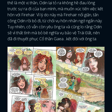
thế là một vị thần, Odin lại tỏ ra không hề đau lòng
trước sự ra đi của bạn mình, mà muốn xúc tiến việc kết
hôn với Firehair. Vì lý do này mà Firehair nổi giận, tấn
công Odin rồi bỏ đi, từ chối vụ hôn nhân ngớ ngẩn này.
Tuy nhiên, cô vẫn còn yêu ông ta và cũng lo rằng Odin
sẽ vì thất tình mà bỏ bê nghĩa vụ bảo vệ Trái Đất, nên
đã đi thuyết phục Cổ thần Gaea…kết đôi với ông ta.