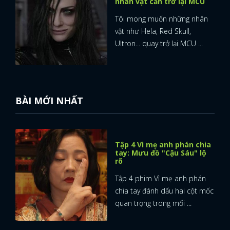
nhân vật cần trở lại MCU
Tôi mong muốn những nhân
vật như Hela, Red Skull,
Ultron... quay trở lại MCU ...
BÀI MỚI NHẤT
Tập 4 Vì mẹ anh phán chia
tay: Mưu đồ "Cậu Sáu" lộ
rõ
Tập 4 phim Vì mẹ anh phán
chia tay đánh dấu hai cột mốc
quan trọng trong mối ...