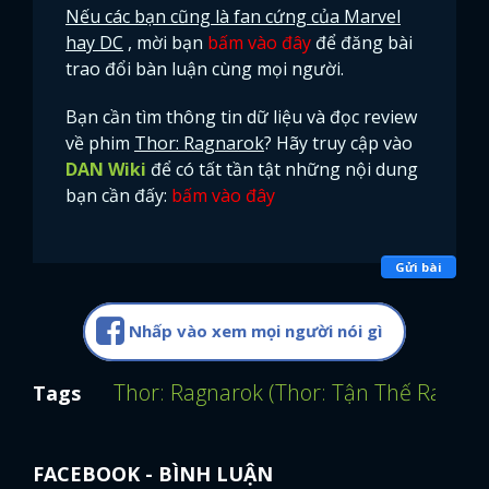
Nếu các bạn cũng là fan cứng của Marvel
hay DC
, mời bạn
bấm vào đây
để đăng bài
trao đổi bàn luận cùng mọi người.
Bạn cần tìm thông tin dữ liệu và đọc review
về phim
Thor: Ragnarok
? Hãy truy cập vào
DAN Wiki
để có tất tần tật những nội dung
bạn cần đấy:
bấm vào đây
Gửi bài
Nhấp vào xem mọi người nói gì
Thor: Ragnarok (Thor: Tận Thế Ragnar
Tags
FACEBOOK - BÌNH LUẬN