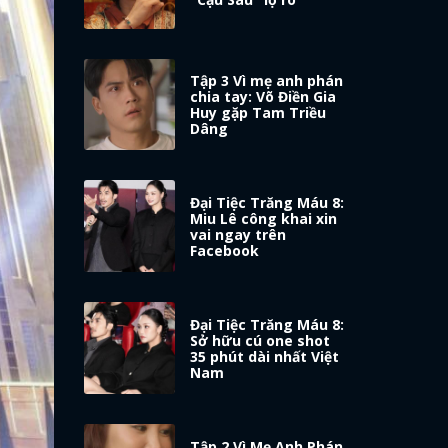
Tập 3 Vì mẹ anh phán
chia tay: Võ Điền Gia
Huy gặp Tam Triều
Dâng
Đại Tiệc Trăng Máu 8:
Miu Lê công khai xin
vai ngay trên
Facebook
Đại Tiệc Trăng Máu 8:
Sở hữu cú one shot
35 phút dài nhất Việt
Nam
Tập 2 Vì Mẹ Anh Phán