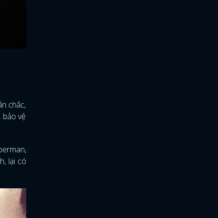
ắn chắc,
, bảo vệ
uperman,
, lại có