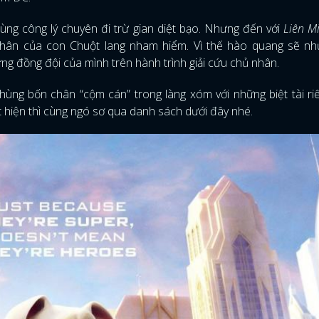
ng công lý chuyên đi trừ gian diệt bạo. Nhưng đến với
Liên M
nhân của con Chuột lang nham hiểm. Vì thế hào quang sẽ như
g đồng đội của mình trên hành trình giải cứu chủ nhân.
hùng bốn chân “cộm cán” trong làng xóm với những biệt tài riê
 hiện thì cùng ngó sơ qua danh sách dưới đây nhé.