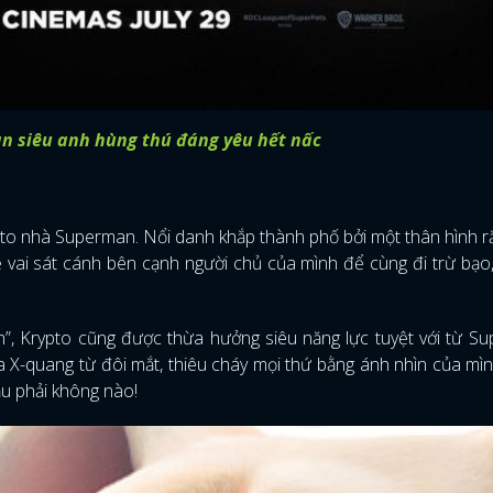
àn siêu anh hùng thú đáng yêu hết nấc
pto nhà Superman. Nổi danh khắp thành phố bởi một thân hình r
ề vai sát cánh bên cạnh người chủ của mình để cùng đi trừ bạo
”, Krypto cũng được thừa hưởng siêu năng lực tuyệt với từ S
 X-quang từ đôi mắt, thiêu cháy mọi thứ bằng ánh nhìn của mình
ầu phải không nào!
ĐĂNG NHẬP