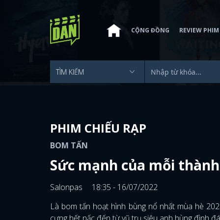
CỘNG ĐỒNG
REVIEW PHIM
PHIM CHIẾU RẠP
BOM TẤN
Sức mạnh của mỗi thành 
Salonpas
18:35 - 16/07/2022
Là bom tấn hoạt hình bùng nổ nhất mùa hè 20
cưng hết nấc đến từ vũ trụ siêu anh hùng đình đ