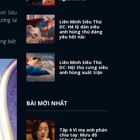
inh Siêu
ờng lại
Liên Minh Siêu Thú
DC: Hé lộ dàn siêu
anh hùng thú đáng
yêu hết nấc
ng biệt.
Liên Minh Siêu Thú
DC: Hội thú cưng siêu
anh hùng xuất trận
BÀI MỚI NHẤT
Tập 4 Vì mẹ anh phán
chia tay: Mưu đồ
"Cậu Sáu" lộ rõ