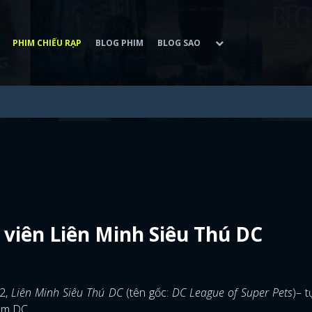
PHIM CHIẾU RẠP
BLOG PHIM
BLOG SAO
viên Liên Minh Siêu Thú DC
22,
Liên Minh Siêu Thú DC
(tên gốc:
DC League of Super Pets
)– 
ám DC.