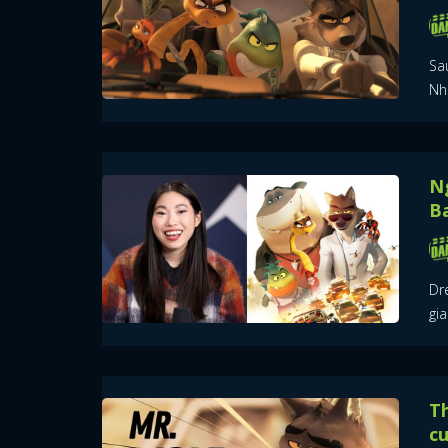
Sa
Nh
Ng
B
Dr
gia
Th
c