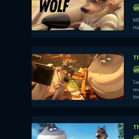
Mỗi
Hàn
T
Sa
re
hìn
Th