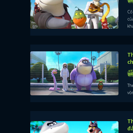
Cố
củ
khá
Th
c
Th
vòn
Th
đ