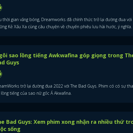
u thời gian vắng bóng, Dreamworks đã chính thức trở lại đường đua với
ững Kẻ Xấu Xa cùng câu chuyện về chuyến phiêu lưu hài hước, ý nghĩa.
ôi sao lồng tiếng Awkwafina góp giọng trong Th
ad Guys
eamWorks trở lại đường đua 2022 với The Bad Guys. Phim có có sự th
 lồng tiếng của sao nữ gốc Á Akwafina.
e Bad Guys: Xem phim xong nhận ra nhiều thứ tr
uộc sống