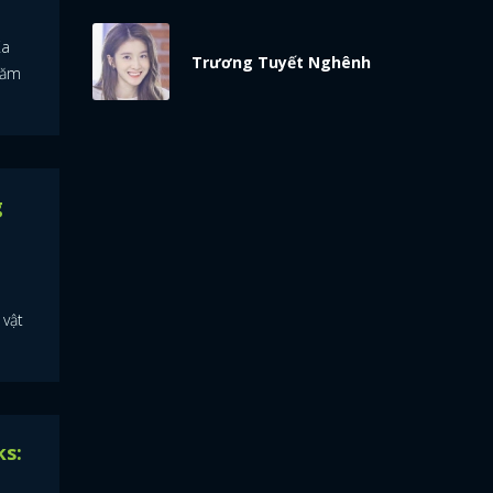
Xa
Trương Tuyết Nghênh
năm
g
 vật
ks: