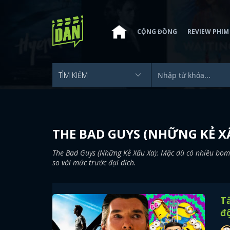
CỘNG ĐỒNG
REVIEW PHIM
THE BAD GUYS (NHỮNG KẺ X
The Bad Guys (Những Kẻ Xấu Xa): Mặc dù có nhiều bom
so với mức trước đại dịch.
Tấ
đ