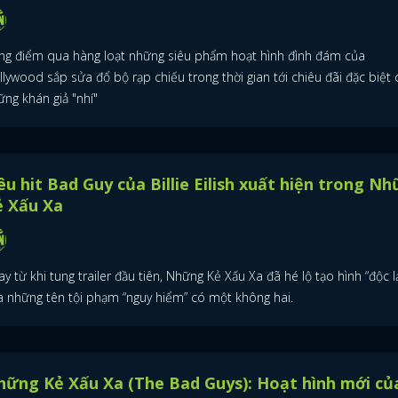
ng điểm qua hàng loạt những siêu phẩm hoạt hình đình đám của
lywood sắp sửa đổ bộ rạp chiếu trong thời gian tới chiêu đãi đặc biệt
ng khán giả "nhí"
êu hit Bad Guy của Billie Eilish xuất hiện trong N
ẻ Xấu Xa
y từ khi tung trailer đầu tiên, Những Kẻ Xấu Xa đã hé lộ tạo hình “độc l
a những tên tội phạm “nguy hiểm” có một không hai.
ững Kẻ Xấu Xa (The Bad Guys): Hoạt hình mới củ