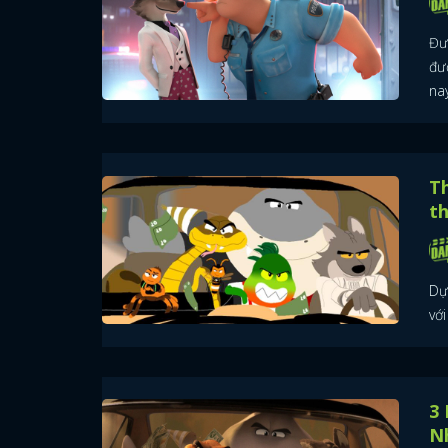
Đư
đư
nay
Th
th
Dự
vớ
3
N