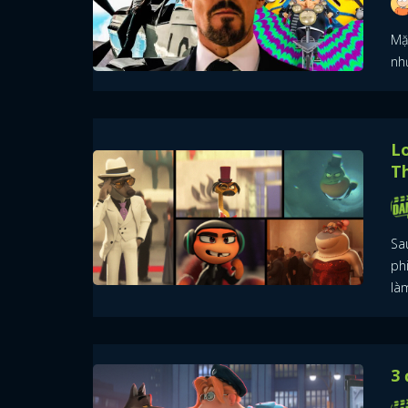
Mặ
nh
Lo
T
Sa
ph
là
3