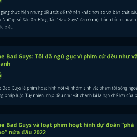
 gắng thực hiện những điều tốt để trở nên khác hơn so với bản chất xấ
a Những Kẻ Xấu Xa. Băng đản "Bad Guys" đã có một hành trình chuyển
c biệt.
e Bad Guys: Tôi đã ngủ gục vì phim cứ đều như v
hanh
e Bad Guys là phim hoạt hình nói về nhóm sinh vật phạm tội sống ngoà
g pháp luật. Tuy nhiên, nhịp đều như vắt chanh lại là hạn chế lớn của 
e Bad Guys và loạt phim hoạt hình dự đoán “phá
ảo” nửa đầu 2022