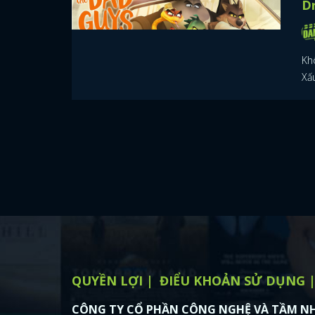
D
Kh
Xấ
QUYỀN LỢI
ĐIỂU KHOẢN SỬ DỤNG
CÔNG TY CỔ PHẦN CÔNG NGHỆ VÀ TẦM NH