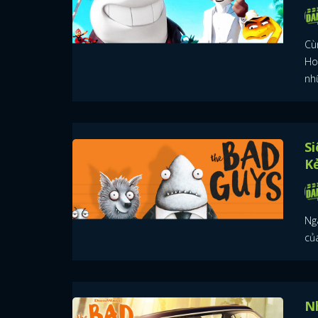
Cù
Hol
nhữ
Si
K
Nga
củ
Nh