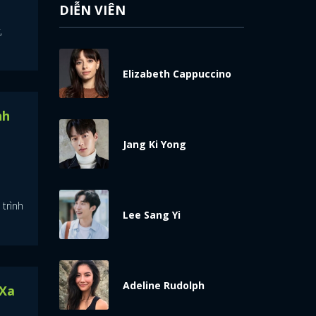
DIỄN VIÊN
,
Elizabeth Cappuccino
nh
Jang Ki Yong
 trình
Lee Sang Yi
Adeline Rudolph
 Xa