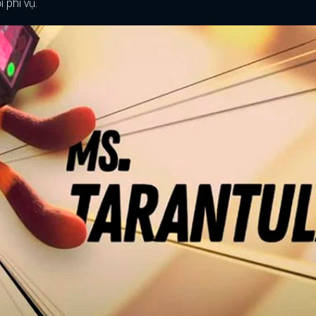
 phi vụ.