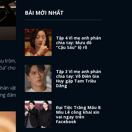
BÀI MỚI NHẤT
Tập 4 Vì mẹ anh phán
chia tay: Mưu đồ
"Cậu Sáu" lộ rõ
vụ trộm,
hòa” cho
Tập 3 Vì mẹ anh phán
chia tay: Võ Điền Gia
Huy gặp Tam Triều
Dâng
nhân vật
hưng đảm
Đại Tiệc Trăng Máu 8:
Miu Lê công khai xin
vai ngay trên
Facebook