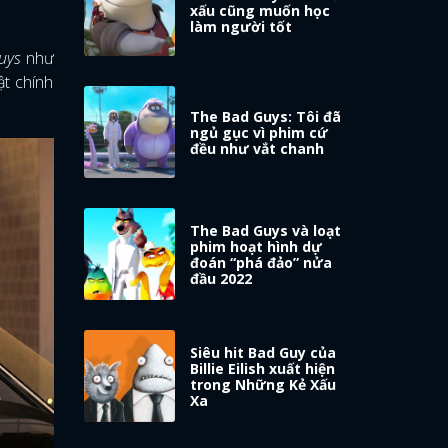
xấu cũng muốn học
làm người tốt
uys
như
ật chính
The Bad Guys: Tôi đã
ngủ gục vì phim cứ
đều như vắt chanh
The Bad Guys và loạt
phim hoạt hình dự
đoán “phá đảo” nửa
đầu 2022
Siêu hit Bad Guy của
Billie Eilish xuất hiện
trong Những Kẻ Xấu
Xa