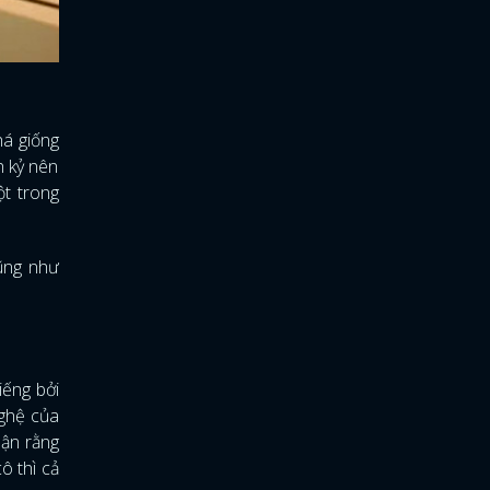
há giống
h kỷ nên
t trong
ũng như
iếng bởi
nghệ của
hận rằng
ô thì cả