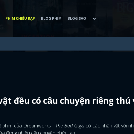
PHIM CHIẾU RẠP
BLOG PHIM
BLOG SAO
ật đều có câu chuyện riêng thú 
 bộ phim của Dreamworks -
The Bad Guys
có các nhân vật với n
ứa đựng nhiều câu chuyện phức tạp.