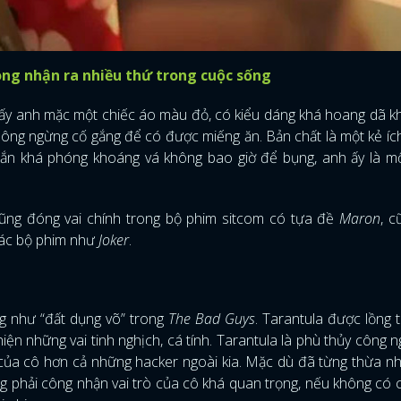
ng nhận ra nhiều thứ trong cuộc sống
thấy anh mặc một chiếc áo màu đỏ, có kiểu dáng khá hoang dã k
không ngừng cố gắng để có được miếng ăn. Bản chất là một kẻ íc
Rắn khá phóng khoáng vá không bao giờ để bụng, anh ấy là mộ
ng đóng vai chính trong bộ phim sitcom có ​​tựa đề
Maron
, c
ác bộ phim như
Joker
.
ng như “đất dụng võ” trong
The Bad Guys
. Tarantula được lồng t
hiện những vai tinh nghịch, cá tính. Tarantula là phù thủy công 
 của cô hơn cả những hacker ngoài kia. Mặc dù đã từng thừa n
 phải công nhận vai trò của cô khá quan trọng, nếu không có c