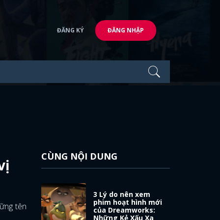
ĐĂNG KÝ
ĐĂNG NHẬP
CÙNG NỘI DUNG
vị
3 Lý do nên xem
phim hoạt hình mới
hững tên
của Dreamworks:
Những Kẻ Xấu Xa