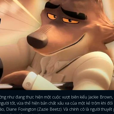
ường như đang thực hiện một cuộc vượt biên kiểu Jackie Brown,
ĐĂNG NHẬP
gười tốt, vừa thể hiện bản chất xấu xa của một kẻ trộm khi đối 
áo, Diane Foxington (Zazie Beetz). Và chính cô là người thuyết