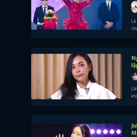
Là 
ch
N
lậ
Lắ
kh
Ju
M