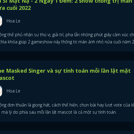
 Sĩ Mặt Nạ - 2 Ngày 1 Đêm: 2 show thống trị màn
a cuối 2022
Hoa Le
ng thể phủ nhận sự thú vị, giải trí, pha lẫn những phút giây cảm xúc ch
 chìa khóa giúp 2 gameshow này thống trị màn ảnh nhỏ nửa cuối năm 
e Masked Singer và sự tính toán mỗi lần lật mặt
ascot
Hoa Le
ng đơn thuần là giọng hát, cách thể hiện, chọn bài hay lượt vote của 
, mà lý do phía sau mỗi lần lật mascot là cả một sự tính toán.