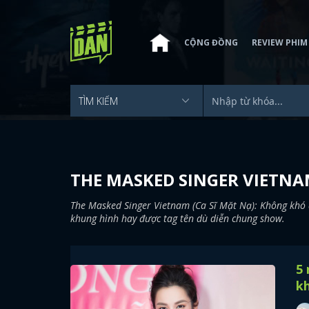
CỘNG ĐỒNG
REVIEW PHIM
THE MASKED SINGER VIETNAM
The Masked Singer Vietnam (Ca Sĩ Mặt Nạ): Không khó 
khung hình hay được tag tên dù diễn chung show.
5 
k