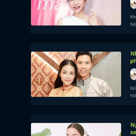
Kh
hi
N
ph
Nổi
hộ
N
xe