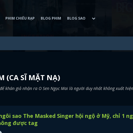
PHIM CHIẾU RẠP
BLOG PHIM
BLOG SAO
 (CA SĨ MẶT NẠ)
để khán giả nhận ra O Sen Ngọc Mai là người duy nhất không xuất hiệ
ngôi sao The Masked Singer hội ngộ ở Mỹ, chỉ 1 n
hông được tag