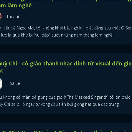
ăm làm nghề
Thi Zun
m hiểu về Ngọc Mai, tôi không khỏi bất ngờ khi biết đằng sau một O Sen
i lực là quá khứ bị "vùi dập" suốt những năm tháng làm nghề!
uỳ Chi - cô giáo thanh nhạc đỉnh từ visual đến gi
át
Hoa Le
u không có màn bẻ giọng cực gắt ở The Masked Singer thì tôi tin chắc 
ỳ Chi sẽ bị lộ ngay từ vòng đầu tiên bởi giọng hát quá đặc trưng.