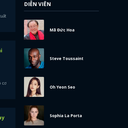
DIỄN VIÊN
xuất
Mã Đức Hoa
i
Steve Toussaint
ó cơ
Oh Yeon Seo
Sophia La Porta
ay