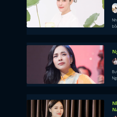
Nhi
bỗn
Ng
Bư
Ng
Nh
N