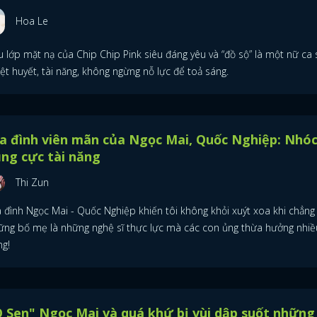
Hoa Le
FACEBOOK
GOOGLE
 lớp mặt nạ của Chip Chip Pink siêu đáng yêu và “đồ sộ” là một nữ ca s
ệt huyết, tài năng, không ngừng nỗ lực để toả sáng.
a đình viên mãn của Ngọc Mai, Quốc Nghiệp: Nhóc
ng cực tài năng
Thi Zun
a đình Ngọc Mai - Quốc Nghiệp khiến tôi không khỏi xuýt xoa khi chẳng
ững bố mẹ là những nghệ sĩ thực lực mà các con ủng thừa hưởng nhiều
ng!
 Sen" Ngọc Mai và quá khứ bị vùi dập suốt những