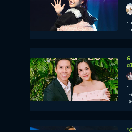
Sau
nhi
Gi
cũ
Gi
nh
nă
"O