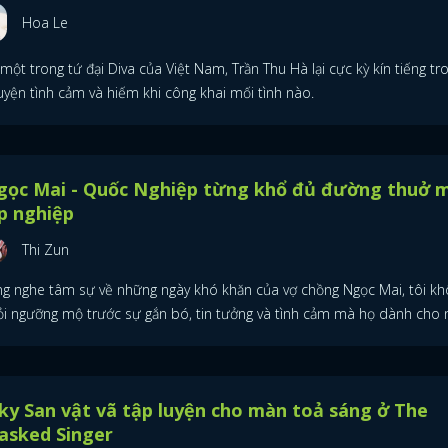
Hoa Le
một trong tứ đại Diva của Việt Nam, Trần Thu Hà lại cực kỳ kín tiếng tr
uyện tình cảm và hiếm khi công khai mối tình nào.
gọc Mai - Quốc Nghiệp từng khổ đủ đường thuở 
p nghiệp
Thi Zun
ng nghe tâm sự về những ngày khó khăn của vợ chồng Ngọc Mai, tôi k
ỏi ngưỡng mộ trước sự gắn bó, tin tưởng và tình cảm mà họ dành cho 
ĐĂNG NHẬP
ky San vật vã tập luyện cho màn toả sáng ở The
asked Singer