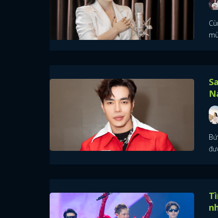
Cùn
mù
Sa
Na
Bứt
đư
Tì
n