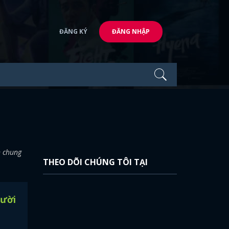
ĐĂNG KÝ
ĐĂNG NHẬP
n chung
THEO DÕI CHÚNG TÔI TẠI
gười