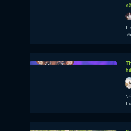
n
Tì
nộ
Th
h
Nế
Thu