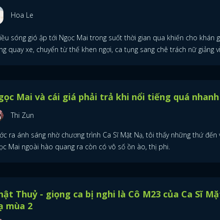
Hoa Le
ều sóng gió ập tới Ngọc Mai trong suốt thời gian qua khiến cho khán g
g quay xe, chuyển từ thế khen ngợi, ca tụng sang chê trách nữ giảng v
ọc Mai và cái giá phải trả khi nổi tiếng quá nhanh
Thi Zun
ớc ra ánh sáng nhờ chương trình Ca Sĩ Mặt Nạ, tôi thấy những thứ đến 
ọc Mai ngoài hào quang ra còn có vô số ồn ào, thị phi.
ật Thuỷ - giọng ca bị nghi là Cô M23 của Ca Sĩ Mặ
ạ mùa 2