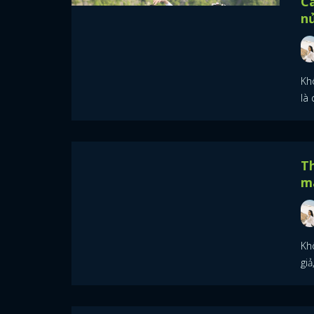
Ca
nử
Khô
là
Th
m
Khô
giả