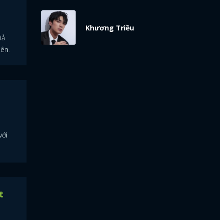
Khương Triều
iả
iên.
với
t