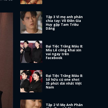
Tập 3 Vì mẹ anh phán
chia tay: Võ Điền Gia
Huy gặp Tam Triều
Dâng
Đại Tiệc Trăng Máu 8:
Miu Lê công khai xin
vai ngay trên
Facebook
Đại Tiệc Trăng Máu 8:
Sở hữu cú one shot
35 phút dài nhất Việt
Nam
Tập 2 Vì Mẹ Anh Phán