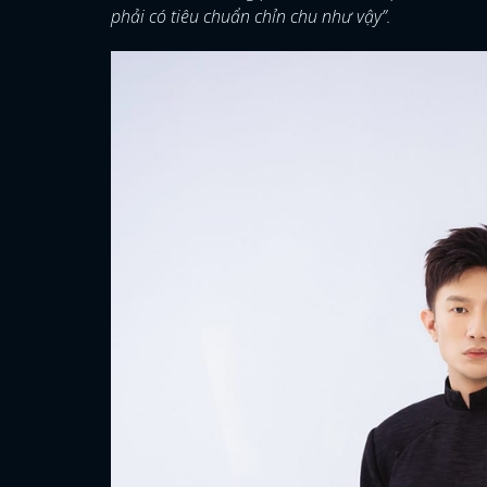
phải có tiêu chuẩn chỉn chu như vậy”.