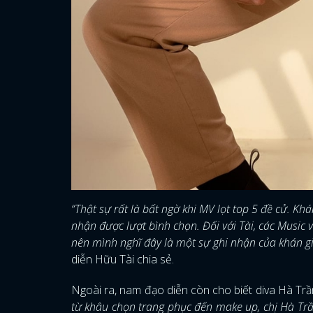
“Thật sự rất là bất ngờ khi MV lọt top 5 đề cử. Kh
nhận được lượt bình chọn. Đối với Tài, các Music
nên mình nghĩ đây là một sự ghi nhận của khán g
diễn Hữu Tài chia sẻ.
Ngoài ra, nam đạo diễn còn cho biết diva Hà Trầ
từ khâu chọn trang phục đến make up, chị Hà Trần 