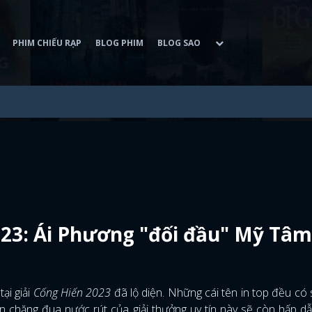
PHIM CHIẾU RẠP
BLOG PHIM
BLOG SAO
023: Ái Phương "đối đầu" Mỹ Tâm
ại giải
Cống Hiến 2023
đã lộ diện. Những cái tên in top đều có
n chặng đua nước rút của giải thưởng uy tín này sẽ còn hấp d