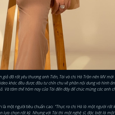
FACEBOOK
GOOGLE
án giả đã rất yêu thương anh Tiến, Tài và chị Hà Trần nên MV mới 
 video khác đều được đầu tư chỉn chu về phần nội dung và hình ản
iả. Và tâm thế hôm nay của Tài đến đây để chúc mừng các anh ch
n là một người tiêu chuẩn cao:
“Thực ra chị Hà là một người rất k
lựa chọn rất kỹ. Nhưng với Tài thì một nghệ sĩ, đặc biệt là một 