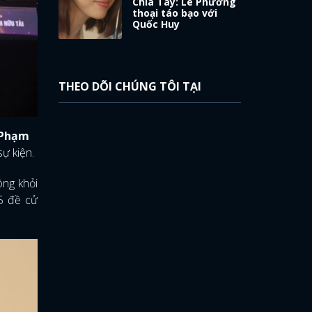
Chia Tay: Lê Phương
thoại táo bạo với
Quốc Huy
THEO DÕI CHÚNG TÔI TẠI
Phạm
sự kiện.
ông khỏi
 5 đề cử