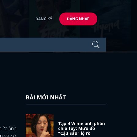
ĐĂNG KÝ
ĐĂNG NHẬP
BÀI MỚI NHẤT
Tập 4 Vì mẹ anh phán
 sức ảnh
chia tay: Mưu đồ
"Cậu Sáu" lộ rõ
ẫn và có