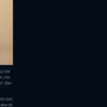
có thể
h, cho
ị”
, đạo
hó tính,
diva thì