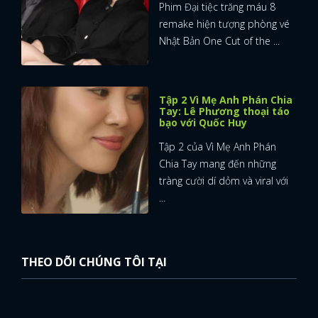
Phim Đại tiệc trăng máu 8
remake hiện tượng phòng vé
Nhật Bản One Cut of the ...
Tập 2 Vì Mẹ Anh Phán Chia
Tay: Lê Phương thoại táo
bạo với Quốc Huy
Tập 2 của Vì Mẹ Anh Phán
Chia Tay mang đến những
tràng cười dí dỏm và viral với
...
THEO DÕI CHÚNG TÔI TẠI
x
ĐĂNG NHẬP