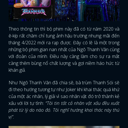
Theo thông tin thì bộ phim này đã có từ năm 2020 và
ê-kíp rất chăm chỉ tung ảnh hậu trường nhưng mãi đến
tháng 4/2022 mới ra rạp được. Đây có lẽ là một trong
những bộ phim gian nan nhất của Ngô Thanh Vân cùng
với đoàn của mình. Điều này càng làm cho sự ra mắt
càng thêm bùng nổ chất lượng và gợi niềm háo hức từ
khán giả.
Như Ngô Thanh Vân đã chia sẽ, bà trùm Thanh Sói sẽ
đi theo hướng tương tự như Joker khi khai thác quá khứ
của một ác nhân, lý giải vì sao nhân vật đó trở thành kẻ
xấu với lời tự tình:
“Tôi tin tất cả nhân vật xấu đều xuất
phát từ lý do nào đó. Tôi nghĩ hướng khai thác này thú
vị”.