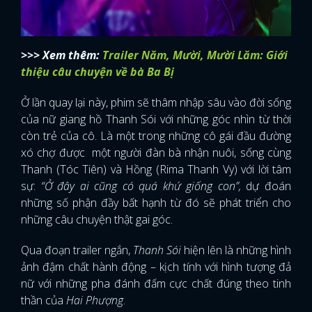
>>> Xem thêm:
Trailer Năm, Mười, Mười Lăm: Giới
thiệu câu chuyện về bà Ba Bị
Ở lần quay lại này, phim sẽ thâm nhập sâu vào đời sống
của nữ giang hồ Thanh Sói với những góc nhìn từ thời
còn trẻ của cô. Là một trong những cô gái đầu đường
xó chợ được một người đàn bà nhận nuôi, sống cùng
Thanh (Tóc Tiên) và Hồng (Rima Thanh Vy) với lời tâm
sự:
“Ở đây ai cũng có quá khứ giống con”,
dự đoán
những số phận đầy bất hạnh từ đó sẽ phát triển cho
những câu chuyện thật gai góc.
Qua đoạn trailer ngắn,
Thanh Sói
hiện lên là những hình
ảnh đậm chất hành động – kịch tính với hình tượng đả
nữ với những pha đánh đấm cực chất đúng theo tinh
thần của
Hai Phượng
.