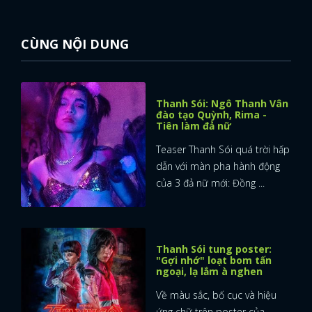
CÙNG NỘI DUNG
Thanh Sói: Ngô Thanh Vân
đào tạo Quỳnh, Rima -
Tiên làm đả nữ
Teaser Thanh Sói quá trời hấp
dẫn với màn pha hành động
của 3 đả nữ mới: Đồng ...
Thanh Sói tung poster:
"Gợi nhớ" loạt bom tấn
ngoại, lạ lắm à nghen
Về màu sắc, bố cục và hiệu
ứng chữ trên poster của