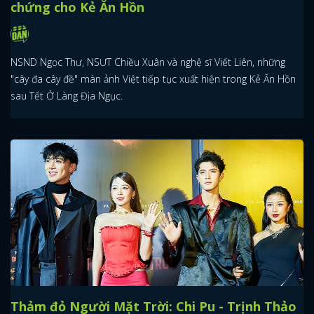
chứng cho Kẻ Ăn Hồn
NSND Ngọc Thư, NSƯT Chiều Xuân và nghệ sĩ Viết Liên, những
"cây đa cây đề" màn ảnh Việt tiếp tục xuất hiện trong Kẻ Ăn Hồn
sau Tết Ở Làng Địa Ngục.
Thảm đỏ Người Mặt Trời: Chi Pu - Trịnh Thảo