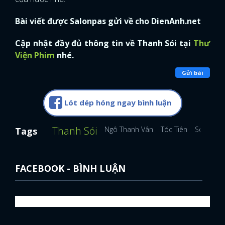
Bài viết được Salonpas gửi về cho DienAnh.net
Cập nhật đầy đủ thông tin về Thanh Sói tại
Thư
Viện Phim
nhé.
Gửi bài
Lót dép hóng ngay bình luận
Thanh Sói
Ngô Thanh Vân
Tóc Tiên
Song Luâ
Tags
FACEBOOK - BÌNH LUẬN