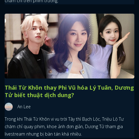
chăm chỉ trên phim trường.
Thái Từ Khôn thay Phi Vũ hóa Lý Tuân, Dương
Tử biết thuật dịch dung?
An Lee
Trong khi Thái Từ Khôn vi vu trời Tây thì Bạch Lộc, Triệu Lộ Tư
chăm chỉ quay phim, khoe ảnh đơn giản, Dương Tử tham gia
livestream nhưng bị bàn tán khá nhiều.