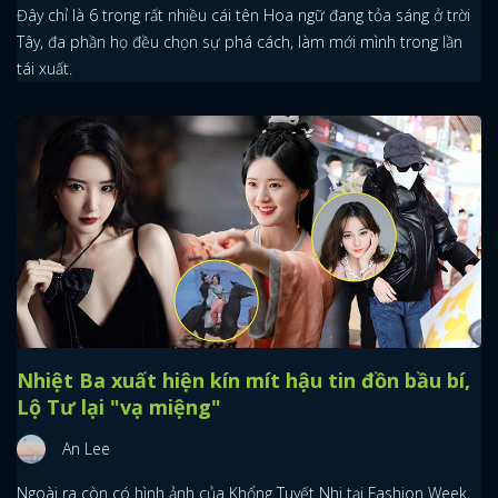
Đây chỉ là 6 trong rất nhiều cái tên Hoa ngữ đang tỏa sáng ở trời
Tây, đa phần họ đều chọn sự phá cách, làm mới mình trong lần
tái xuất.
Nhiệt Ba xuất hiện kín mít hậu tin đồn bầu bí,
Lộ Tư lại "vạ miệng"
An Lee
Ngoài ra còn có hình ảnh của Khổng Tuyết Nhi tại Fashion Week,