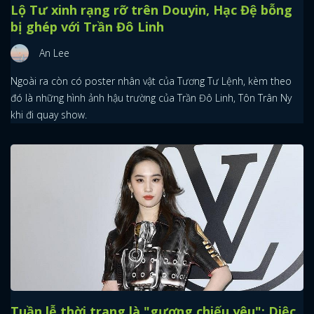
Lộ Tư xinh rạng rỡ trên Douyin, Hạc Đệ bỗng
bị ghép với Trần Đô Linh
An Lee
Ngoài ra còn có poster nhân vật của Tương Tư Lệnh, kèm theo
đó là những hình ảnh hậu trường của Trần Đô Linh, Tôn Trân Ny
khi đi quay show.
Tuần lễ thời trang là "gương chiếu yêu": Diệc