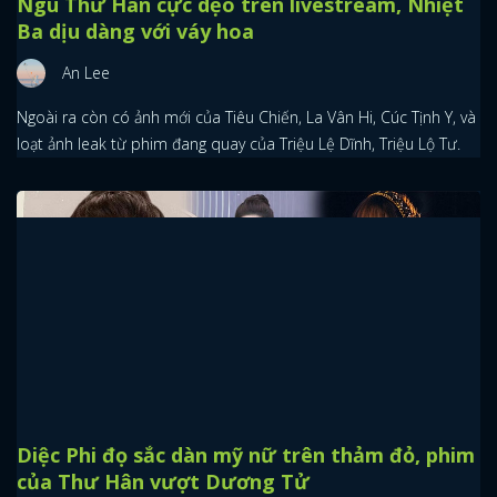
Ngu Thư Hân cực dẹo trên livestream, Nhiệt
Ba dịu dàng với váy hoa
An Lee
Ngoài ra còn có ảnh mới của Tiêu Chiến, La Vân Hi, Cúc Tịnh Y, và
loạt ảnh leak từ phim đang quay của Triệu Lệ Dĩnh, Triệu Lộ Tư.
Diệc Phi đọ sắc dàn mỹ nữ trên thảm đỏ, phim
của Thư Hân vượt Dương Tử