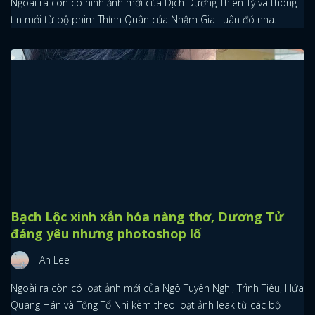
Ngoài ra còn có hình ảnh mới của Dịch Dương Thiên Tỷ và thông
tin mới từ bộ phim Thỉnh Quân của Nhậm Gia Luân đó nha.
Bạch Lộc xinh xắn hóa nàng thơ, Dương Tử
đáng yêu nhưng photoshop lố
An Lee
Ngoài ra còn có loạt ảnh mới của Ngô Tuyên Nghi, Trình Tiêu, Hứa
Quang Hán và Tống Tổ Nhi kèm theo loạt ảnh leak từ các bộ