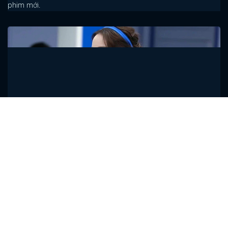
phim mới.
Nhiệt Ba hóa thiếu nữ xinh xắn nhưng mờ
nhạt trước Lộ Tư khoe dáng đẹp
An Lee
Ngoài ra còn có loạt ảnh mới của Cảnh Điềm, ảnh sinh nhật của
Trình Tiêu và tạo hình mới của Triệu Lệ Dĩnh ở Dữ Phượng Hành.