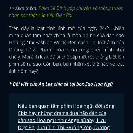
>> Xem thêm:
Phim Lệ Dĩnh gặp chuyện, vỡ mộng trước
nhan sắc thật của tiểu Diệc Phi
Trên đây là loạt hình ảnh mới của ngày 24/2. Khiến
mình quan tâm nhất chính là màn đổ bộ của dàn sao
Hoa ngữ tại Fashion Week. Bên cạnh đó, loạt ảnh của
Dương Tử và Phạm Thừa Thừa cũng khiến mình phải
chú ý. Mới ảnh leak đã bị chê sấp mặt rồi, chẳng biết lên
phim sẽ ra sao. Còn bạn, bạn nhận xét thế nào về loạt
ảnh hôm nay?
* Bài viết của
An Lee
chia sẻ tại box
Sao Hoa Ngữ
Nếu bạn quan tâm phim Hoa ngữ, đời sống
Cbiz hay những drama dưa hấp dẫn của
dàn sao Hoa ngữ như AngelaBaby, Lưu
Diệc Phi, Lưu Thi Thi, Đường Yên, Dương