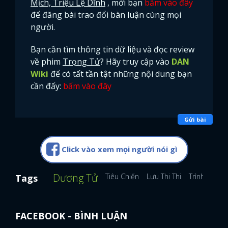
Mịch, Triệu Lệ Dĩnh
, mời bạn
bấm vào đây
để đăng bài trao đổi bàn luận cùng mọi
người.
Bạn cần tìm thông tin dữ liệu và đọc review
về phim
Trọng Tử
? Hãy truy cập vào
DAN
Wiki
để có tất tần tật những nội dung bạn
cần đấy:
bấm vào đây
Gửi bài
Click vào xem mọi người nói gì
Dương Tử
Tiêu Chiến
Lưu Thi Thi
Trình Tiêu
Tags
FACEBOOK - BÌNH LUẬN