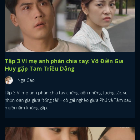
Tập 3 Vì mẹ anh phán chia tay: Võ Điền Gia
Huy gặp Tam Triều Dâng
Nga Cao
Tập 3 Vì mẹ anh phán chia tay chứng kiến những tương tác vui
nhộn oan gia giữa “tổng tài” - cô gái nghèo giữa Phú và Tâm sau
mười năm không gặp.