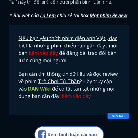
“lai” này thì để lại ý kiến dưới phần bình luận nhé.
* Bài viết của
Lọ Lem
chia sẻ tại box
Mọt phim Review
Nếu bạn yêu thích phim điện ảnh Việt , đặc
biệt là những phim chiếu rạp gần đây
, mời
bạn
bấm vào đây
để đăng bài trao đổi bàn
luận cùng mọi người.
Bạn cần tìm thông tin dữ liệu và đọc review
về phim
Trò Chơi Tử Thần
? Hãy truy cập
vào
DAN Wiki
để có tất tần tật những nội
dung bạn cần đấy:
bấm vào đây
Gửi bài
Xem bình luận cái nào