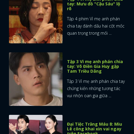
tay: Mưu đồ "Cậu Sáu" lộ
rõ
FACEBOOK
GOOGLE
Tập 4 phim Vì mẹ anh phán
chia tay đánh dấu hai cột mốc
quan trọng trong mối ...
Tập 3 Vì mẹ anh phán chia
tay: Võ Điền Gia Huy gặp
Tam Triều Dâng
Tập 3 Vì mẹ anh phán chia tay
chứng kiến những tương tác
vui nhộn oan gia giữa ...
Đại Tiệc Trăng Máu 8: Miu
Lê công khai xin vai ngay
trên Facebook