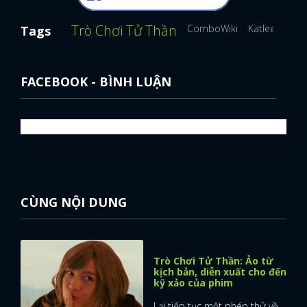
Trò Chơi Tử Thần
ComboWiki
Katleen Phan
Tags
FACEBOOK - BÌNH LUẬN
CÙNG NỘI DUNG
Trò Chơi Tử Thần: Ảo từ
kịch bản, diễn xuất cho đến
kỹ xảo của phim
Lại tiếp tục một phép thử về