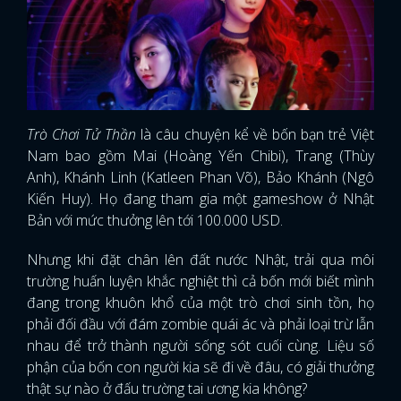
Trò Chơi Tử Thần
là câu chuyện kể về bốn bạn trẻ Việt
Nam bao gồm Mai (Hoàng Yến Chibi), Trang (Thùy
Anh), Khánh Linh (Katleen Phan Võ), Bảo Khánh (Ngô
Kiến Huy). Họ đang tham gia một gameshow ở Nhật
Bản với mức thưởng lên tới 100.000 USD.
Nhưng khi đặt chân lên đất nước Nhật, trải qua môi
trường huấn luyện khắc nghiệt thì cả bốn mới biết mình
đang trong khuôn khổ của một trò chơi sinh tồn, họ
phải đối đầu với đám zombie quái ác và phải loại trừ lẫn
nhau để trở thành người sống sót cuối cùng. Liệu số
phận của bốn con người kia sẽ đi về đâu, có giải thưởng
thật sự nào ở đấu trường tai ương kia không?