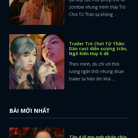
zombie nhưng mình thấy Trò
Chơi Tử Thần lại không ...
Trailer Trò Chơi Tử Thần:
Dàn cast diễn sượng trân,
Ngô Kiến Huy ô dề
Theo mình, dù chỉ với thời
lượng ngắn thôi nhưng đoạn
trailer lại hiện lên khá ...
BÀI MỚI NHẤT
x
ĐĂNG NHẬP
Tập 4 Vì mẹ anh phán chia