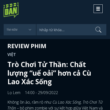
Toggle
navigati
REVIEW PHIM
VIỆT
Trò Chơi Tử Thần: Chất
lượng “uể oải” hơn cả Cù
Lao Xác Sống
Lọ Lem
14:00 - 29/09/2022
Không ồn ào, rầm rộ như
Cù Lao Xác Sống, Trò Chơi Tử
Thần
– bộ phim zombie với sự kết hợp giữa Việt Nam và