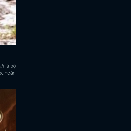
inh
là bộ
ược hoàn