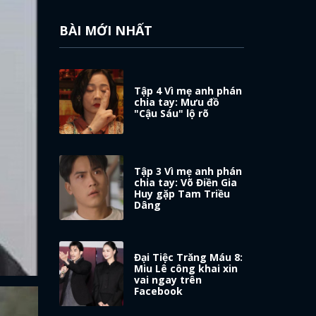
BÀI MỚI NHẤT
Tập 4 Vì mẹ anh phán
chia tay: Mưu đồ
"Cậu Sáu" lộ rõ
Tập 3 Vì mẹ anh phán
chia tay: Võ Điền Gia
Huy gặp Tam Triều
Dâng
Đại Tiệc Trăng Máu 8:
Miu Lê công khai xin
vai ngay trên
Facebook