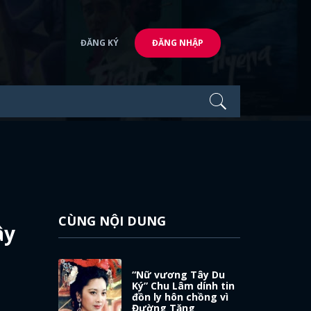
ĐĂNG KÝ
ĐĂNG NHẬP
CÙNG NỘI DUNG
ây
“Nữ vương Tây Du
Ký” Chu Lâm dính tin
đồn ly hôn chồng vì
Đường Tăng