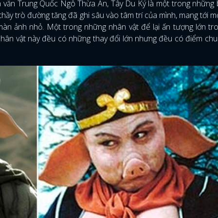
hà văn Trung Quốc Ngô Thừa Ân, Tây Du Ký là một trong những
 thầy trò đường tăng đã ghi sâu vào tâm trí của mình, mang tới m
màn ảnh nhỏ. Một trong những nhân vật để lại ấn tượng lớn tr
 nhân vật này đều có những thay đổi lớn nhưng đều có điểm chu