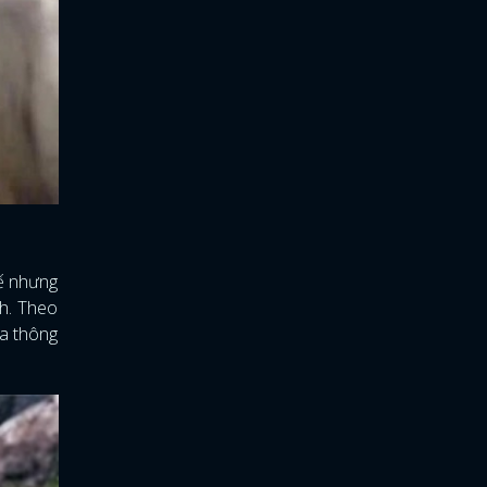
hế nhưng
nh. Theo
ừa thông