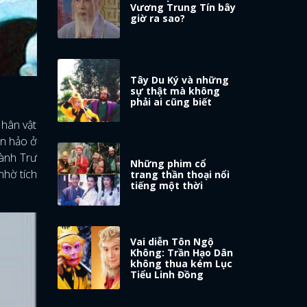
Vương Trung Tín bây
giờ ra sao?
Tây Du Ký và những
sự thật mà không
phải ai cũng biết
Nhân vật
àn hảo ở
hành Trư
Những phim cổ
nhờ tích
trang thần thoại nổi
tiếng một thời
Vai diễn Tôn Ngộ
Không: Trần Hạo Dân
không thua kém Lục
Tiểu Linh Đồng