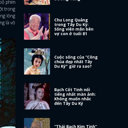
 bộ phim
ột trong
ong lòng
Chu Long Quảng
ng là vô
trong Tây Du Kỳ:
Sống viên mãn bên
vợ con ở tuổi 81
Cuộc sống của “Công
chúa đẹp nhất Tây
Du Ký" giờ ra sao?
Bạch Cốt Tinh nổi
tiếng nhất màn ảnh:
Không muốn nhắc
đến Tây Du Ký
“Thái Bạch Kim Tinh”