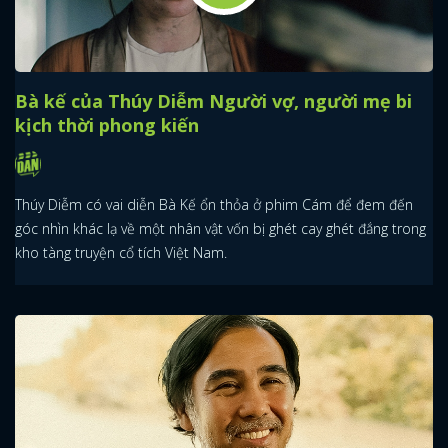
Bà kế của Thúy Diễm Người vợ, người mẹ bi
kịch thời phong kiến
Thúy Diễm có vai diễn Bà Kế ổn thỏa ở phim Cám để đem đến
góc nhìn khác lạ về một nhân vật vốn bị ghét cay ghét đắng trong
kho tàng truyện cổ tích Việt Nam.