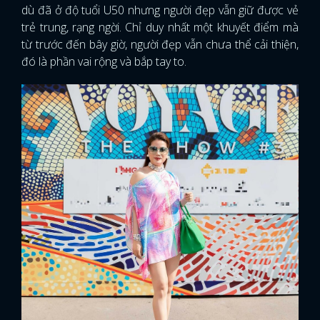
dù đã ở độ tuổi U50 nhưng người đẹp vẫn giữ được vẻ
trẻ trung, rạng ngời. Chỉ duy nhất một khuyết điểm mà
từ trước đến bây giờ, người đẹp vẫn chưa thể cải thiện,
đó là phần vai rộng và bắp tay to.