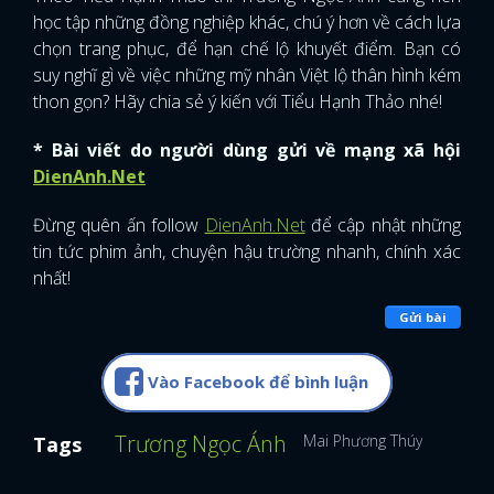
học tập những đồng nghiệp khác, chú ý hơn về cách lựa
FACEBOOK
GOOGLE
chọn trang phục, để hạn chế lộ khuyết điểm. Bạn có
suy nghĩ gì về việc những mỹ nhân Việt lộ thân hình kém
thon gọn? Hãy chia sẻ ý kiến với Tiểu Hạnh Thảo nhé!
* Bài viết do người dùng gửi về mạng xã hội
DienAnh.Net
Đừng quên ấn follow
DienAnh.Net
để cập nhật những
tin tức phim ảnh, chuyện hậu trường nhanh, chính xác
nhất!
Gửi bài
Vào Facebook để bình luận
Trương Ngọc Ánh
Mai Phương Thúy
Tags