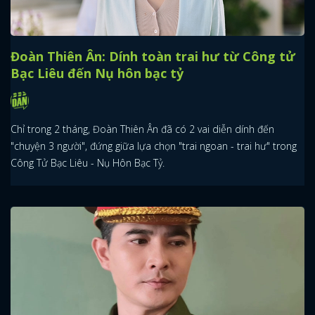
Đoàn Thiên Ân: Dính toàn trai hư từ Công tử
Bạc Liêu đến Nụ hôn bạc tỷ
Chỉ trong 2 tháng, Đoàn Thiên Ân đã có 2 vai diễn dính đến
"chuyện 3 người", đứng giữa lựa chọn "trai ngoan - trai hư" trong
Công Tử Bạc Liêu - Nụ Hôn Bạc Tỷ.