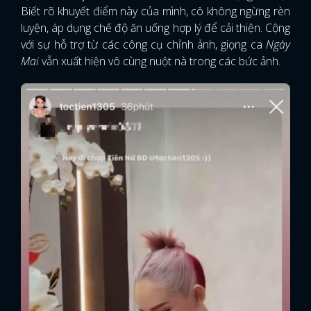
Biết rõ khuyết điểm này của mình, cô không ngừng rèn
luyện, áp dụng chế độ ăn uống hợp lý để cải thiện. Cộng
với sự hỗ trợ từ các công cụ chỉnh ảnh, giọng ca
Ngày
Mai
vẫn xuất hiện vô cùng nuột nà trong các bức ảnh.