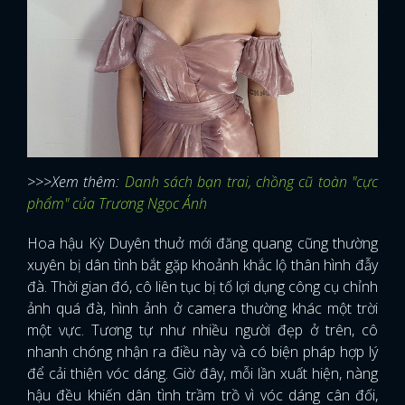
>>>Xem thêm:
Danh sách bạn trai, chồng cũ toàn "cực
phẩm" của Trương Ngọc Ánh
Hoa hậu Kỳ Duyên thuở mới đăng quang cũng thường
xuyên bị dân tình bắt gặp khoảnh khắc lộ thân hình đẫy
đà. Thời gian đó, cô liên tục bị tố lợi dụng công cụ chỉnh
ảnh quá đà, hình ảnh ở camera thường khác một trời
một vực. Tương tự như nhiều người đẹp ở trên, cô
nhanh chóng nhận ra điều này và có biện pháp hợp lý
để cải thiện vóc dáng. Giờ đây, mỗi lần xuất hiện, nàng
hậu đều khiến dân tình trầm trồ vì vóc dáng cân đối,