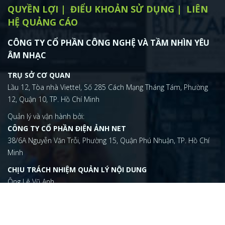
QUYỀN LỢI
ĐIỂU KHOẢN SỬ DỤNG
LIÊN
HỆ QUẢNG CÁO
CÔNG TY CỔ PHẦN CÔNG NGHỆ VÀ TẦM NHÌN YÊU
ÂM NHẠC
TRỤ SỞ CƠ QUAN
Lầu 12, Tòa nhà Viettel, Số 285 Cách Mạng Tháng Tám, Phường
12, Quận 10, TP. Hồ Chí Minh
Quản lý và vận hành bởi:
CÔNG TY CỔ PHẦN ĐIỆN ẢNH NET
38/6A Nguyễn Văn Trỗi, Phường 15, Quận Phú Nhuận, TP. Hồ Chí
Minh
CHỊU TRÁCH NHIỆM QUẢN LÝ NỘI DUNG
Ông Lê Vũ Anh
vuanh@dienanh.net
(+84) 2873 050 788
ĐIỆN THOẠI