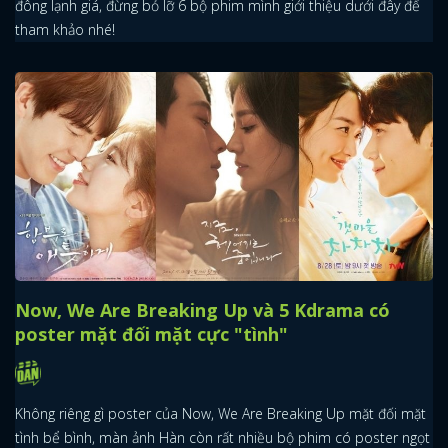
đông lạnh giá, đừng bỏ lỡ 6 bộ phim mình giới thiệu dưới đây để
tham khảo nhé!
Now, We Are Breaking Up và 5 Kdrama có
poster mặt đối mặt cực "tình"
Không riêng gì poster của Now, We Are Breaking Up mặt đối mặt
tình bể bình, màn ảnh Hàn còn rất nhiều bộ phim có poster ngọt