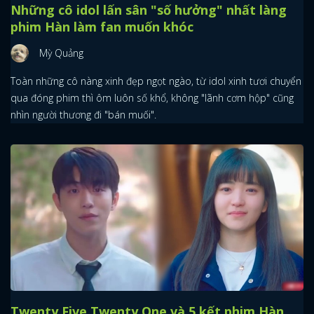
Những cô idol lấn sân "số hưởng" nhất làng
phim Hàn làm fan muốn khóc
Mỳ Quảng
Toàn những cô nàng xinh đẹp ngọt ngào, từ idol xinh tươi chuyển
qua đóng phim thì ôm luôn số khổ, không "lãnh cơm hộp" cũng
nhìn người thương đi "bán muối".
Twenty Five Twenty One và 5 kết phim Hàn