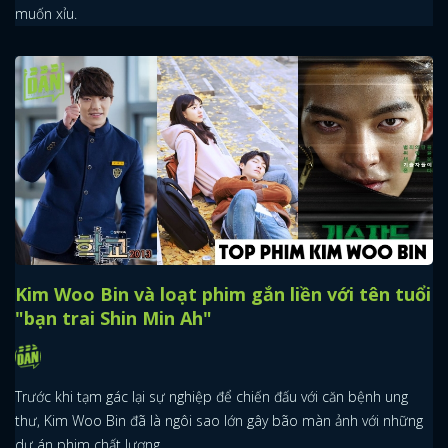
muốn xỉu.
x
ĐĂNG NHẬP
FACEBOOK
GOOGLE
Kim Woo Bin và loạt phim gắn liền với tên tuổi
"bạn trai Shin Min Ah"
Trước khi tạm gác lại sự nghiệp để chiến đấu với căn bệnh ung
thư, Kim Woo Bin đã là ngôi sao lớn gây bão màn ảnh với những
dự án phim chất lượng.