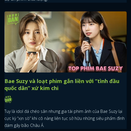
Bae Suzy và loạt phim gắn liền với “tình đầu
quốc dân” xứ kim chi
Tuy là idol đá chéo sân nhưng gia tài phim ảnh của Bae Suzy lại
cực kỳ “xịn sò” khi cô nàng liên tục sở hữu những siêu phẩm đình
đám gây bão Châu Á.