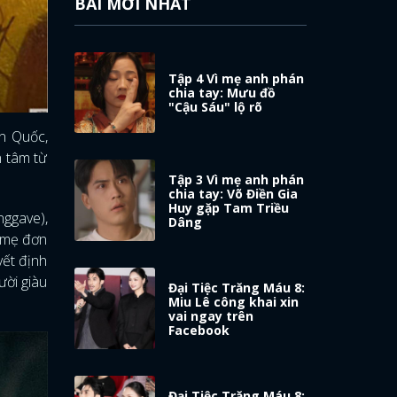
BÀI MỚI NHẤT
Tập 4 Vì mẹ anh phán
chia tay: Mưu đồ
"Cậu Sáu" lộ rõ
àn Quốc,
n tâm từ
Tập 3 Vì mẹ anh phán
chia tay: Võ Điền Gia
Huy gặp Tam Triều
nggave),
Dâng
à mẹ đơn
yết định
ười giàu
Đại Tiệc Trăng Máu 8:
Miu Lê công khai xin
vai ngay trên
Facebook
Đại Tiệc Trăng Máu 8: