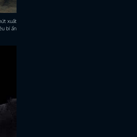
nứt xuất
ều bí ẩn