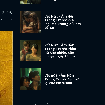
rước đây
Vết Nứt - Ám Hồn
ợng nghệ
Trong Tranh: 7749
loại ma không đủ làm
tôi sợ
Vết Nứt - Âm Hồn
Trong Tranh: Phim
hù khá nhiều, câu
chuyện gây tò mò
Vết nứt - Âm Hồn
Trong Tranh: Sự trở
lại của Nichkhun