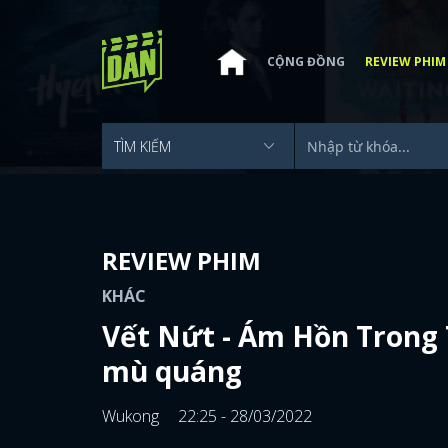
CỘNG ĐỒNG
REVIEW PHIM
REVIEW PHIM
KHÁC
Vết Nứt - Ám Hồn Trong T
mù quáng
Wukong
22:25 - 28/03/2022