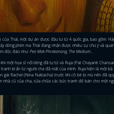
dị của Thái, một dự án được đầu tư từ 4 quốc gia, bao gồm: H
thấy dòng phim ma Thái đang nhận được nhiều sự chú ý và qua
hẩm độc đáo như:
Pee Mak Phrakanong, The Medium…
khi một họa sĩ nổi tiếng đã tự tử và Ruja (Pat Chayanit Chansa
tranh bí ẩn từ người cha đã mất của mình. Ruja hiện là một b
on gái Rachel (Nina Nattacha) trước khi cô bé bị mù nên đã qu
n nhà cũ của cha, sửa chữa các bức tranh để bán cho một ng