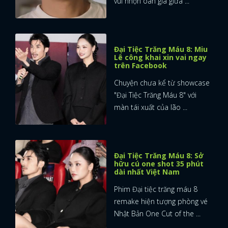
vui nhộn oan gia giữa ...
Đại Tiệc Trăng Máu 8: Miu
Lê công khai xin vai ngay
trên Facebook
Chuyện chưa kể từ showcase
"Đại Tiệc Trăng Máu 8" với
màn tái xuất của lão ...
Đại Tiệc Trăng Máu 8: Sở
hữu cú one shot 35 phút
dài nhất Việt Nam
Phim Đại tiệc trăng máu 8
remake hiện tượng phòng vé
Nhật Bản One Cut of the ...