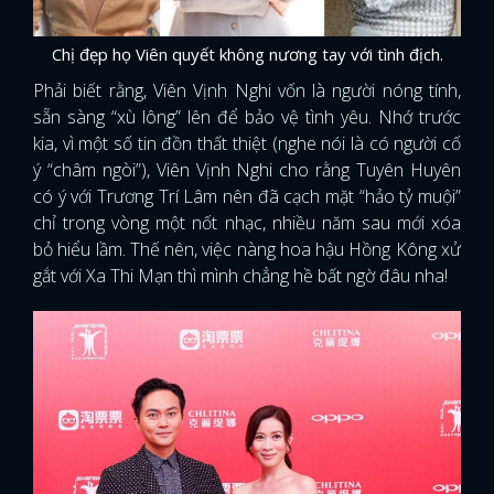
Chị đẹp họ Viên quyết không nương tay với tình địch.
Phải biết rằng, Viên Vịnh Nghi vốn là người nóng tính,
sẵn sàng “xù lông” lên để bảo vệ tình yêu. Nhớ trước
kia, vì một số tin đồn thất thiệt (nghe nói là có người cố
ý “châm ngòi”), Viên Vịnh Nghi cho rằng Tuyên Huyên
có ý với Trương Trí Lâm nên đã cạch mặt “hảo tỷ muội”
chỉ trong vòng một nốt nhạc, nhiều năm sau mới xóa
bỏ hiểu lầm. Thế nên, việc nàng hoa hậu Hồng Kông xử
gắt với Xa Thi Mạn thì mình chẳng hề bất ngờ đâu nha!