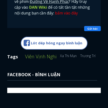
về phim
Đường Về Hạnh Phúc
? Hãy truy
cập vào
DAN Wiki
để có tất tần tật những
nội dung bạn cần đấy:
bấm vào đây
Gửi bài
Lót dép hóng ngay bình luận
Viên Vịnh Nghi
Xa Thi Mạn
Trương Trí Lâm
Tags
FACEBOOK - BÌNH LUẬN