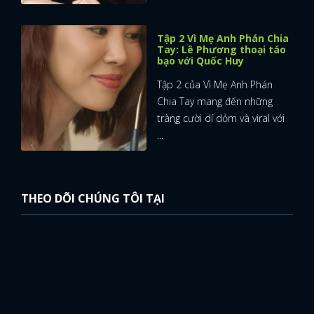
Tập 2 Vì Mẹ Anh Phán Chia
Tay: Lê Phương thoại táo
bạo với Quốc Huy
Tập 2 của Vì Mẹ Anh Phán
Chia Tay mang đến những
tràng cười dí dỏm và viral với
...
THEO DÕI CHÚNG TÔI TẠI