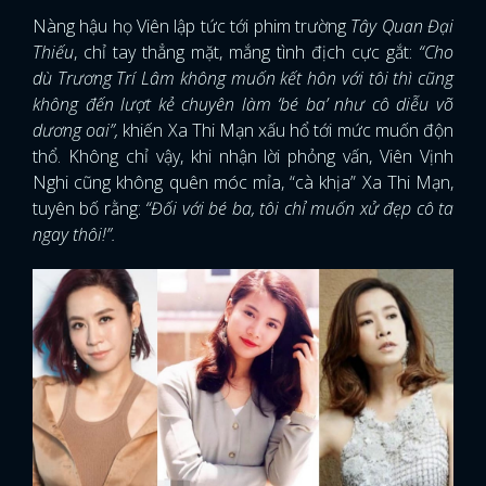
Nàng hậu họ Viên lập tức tới phim trường
Tây Quan Đại
Thiếu
, chỉ tay thẳng mặt, mắng tình địch cực gắt:
“Cho
dù Trương Trí Lâm không muốn kết hôn với tôi thì cũng
không đến lượt kẻ chuyên làm ‘bé ba’ như cô diễu võ
dương oai”,
khiến Xa Thi Mạn xấu hổ tới mức muốn độn
thổ. Không chỉ vậy, khi nhận lời phỏng vấn, Viên Vịnh
Nghi cũng không quên móc mỉa, “cà khịa” Xa Thi Mạn,
tuyên bố rằng:
“Đối với bé ba, tôi chỉ muốn xử đẹp cô ta
ngay thôi!”.