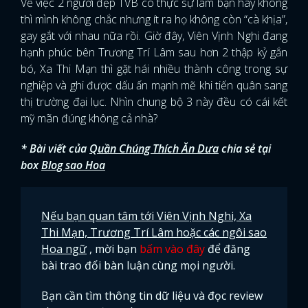
Về việc 2 người đẹp TVB có thực sự làm bạn hay không
thì mình không chắc nhưng ít ra họ không còn “cà khịa”,
gay gắt với nhau nữa rồi. Giờ đây, Viên Vịnh Nghi đang
hạnh phúc bên Trương Trí Lâm sau hơn 2 thập kỷ gắn
bó, Xa Thi Mạn thì gặt hái nhiều thành công trong sự
nghiệp và ghi được dấu ấn mạnh mẽ khi tiến quân sang
thị trường đại lục. Nhìn chung bộ 3 này đều có cái kết
mỹ mãn đúng không cả nhà?
* Bài viết của
Quần Chúng Thích Ăn Dưa
chia sẻ tại
box
Blog sao Hoa
Nếu bạn quan tâm tới Viên Vịnh Nghi, Xa
Thi Mạn, Trương Trí Lâm hoặc các ngôi sao
Hoa ngữ
, mời bạn
bấm vào đây
để đăng
bài trao đổi bàn luận cùng mọi người.
Bạn cần tìm thông tin dữ liệu và đọc review