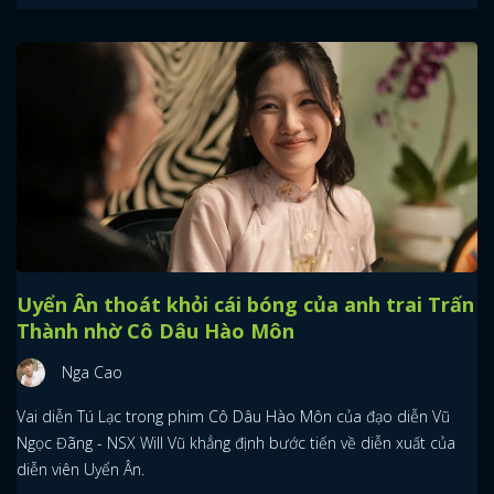
Uyển Ân thoát khỏi cái bóng của anh trai Trấn
Thành nhờ Cô Dâu Hào Môn
Nga Cao
Vai diễn Tú Lạc trong phim Cô Dâu Hào Môn của đạo diễn Vũ
Ngọc Đãng - NSX Will Vũ khẳng định bước tiến về diễn xuất của
diễn viên Uyển Ân.