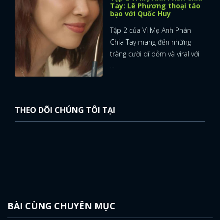
Tay: Lê Phương thoại táo
bạo với Quốc Huy
Tập 2 của Vì Mẹ Anh Phán
Chia Tay mang đến những
tràng cười dí dỏm và viral với
...
THEO DÕI CHÚNG TÔI TẠI
BÀI CÙNG CHUYÊN MỤC