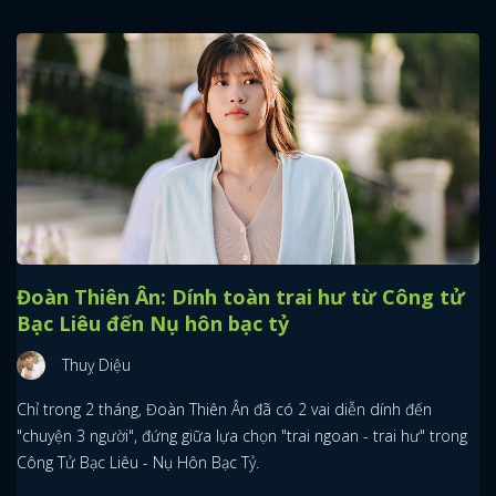
Đoàn Thiên Ân: Dính toàn trai hư từ Công tử
Bạc Liêu đến Nụ hôn bạc tỷ
Thuỵ Diệu
Chỉ trong 2 tháng, Đoàn Thiên Ân đã có 2 vai diễn dính đến
"chuyện 3 người", đứng giữa lựa chọn "trai ngoan - trai hư" trong
Công Tử Bạc Liêu - Nụ Hôn Bạc Tỷ.