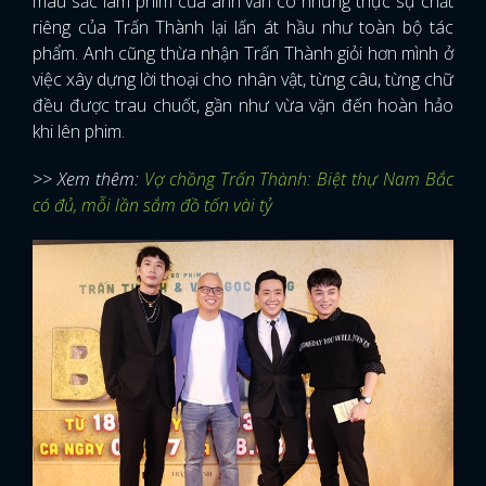
màu sắc làm phim của anh vẫn có nhưng thực sự chất
riêng của Trấn Thành lại lấn át hầu như toàn bộ tác
phẩm. Anh cũng thừa nhận Trấn Thành giỏi hơn mình ở
việc xây dựng lời thoại cho nhân vật, từng câu, từng chữ
đều được trau chuốt, gần như vừa vặn đến hoàn hảo
khi lên phim.
>> Xem thêm:
Vợ chồng Trấn Thành: Biệt thự Nam Bắc
có đủ, mỗi lần sắm đồ tốn vài tỷ