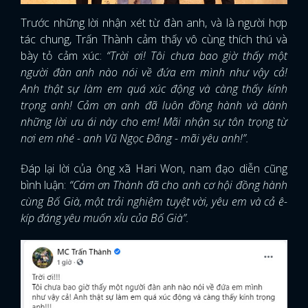
Trước những lời nhận xét từ đàn anh, và là người hợp
tác chung, Trấn Thành cảm thấy vô cùng thích thú và
bày tỏ cảm xúc:
“Trời ơi! Tôi chưa bao giờ thấy một
người đàn anh nào nói về đứa em mình như vậy cả!
Anh thật sự làm em quá xúc động và càng thấy kính
trọng anh! Cảm ơn anh đã luôn đồng hành và dành
những lời ưu ái này cho em! Mãi nhận sự tôn trọng từ
nơi em nhé - anh Vũ Ngọc Đãng - mãi yêu anh!”.
Đáp lại lời của ông xã Hari Won, nam đạo diễn cũng
bình luận:
“Cám ơn Thành đã cho anh cơ hội đồng hành
cùng Bố Già, một trải nghiệm tuyệt vời, yêu em và cả ê-
kíp đáng yêu muốn xỉu của Bố Già”.