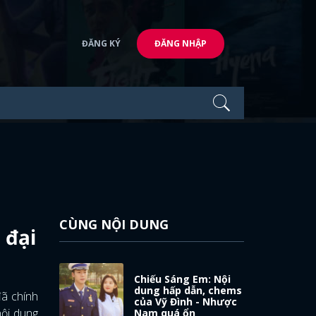
ĐĂNG KÝ
ĐĂNG NHẬP
CÙNG NỘI DUNG
 đại
Chiếu Sáng Em: Nội
dung hấp dẫn, chems
đã chính
của Vỹ Đình - Nhược
nội dung
Nam quá ổn