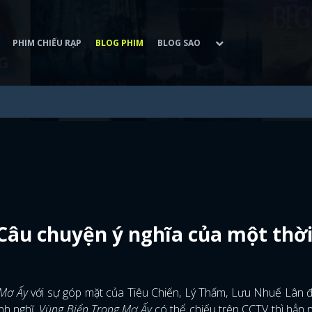
PHIM CHIẾU RẠP
BLOG PHIM
BLOG SAO
Câu chuyện ý nghĩa của một thời
 Mơ Ấy
với sự góp mặt của Tiêu Chiến, Lý Thấm, Lưu Nhuế Lân 
nh nghĩ,
Vùng Biển Trong Mơ Ấy
có thể chiếu trên CCTV thì hẳn 