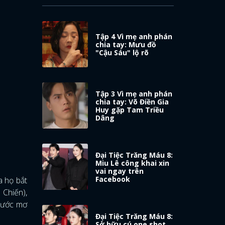
Tập 4 Vì mẹ anh phán
chia tay: Mưu đồ
"Cậu Sáu" lộ rõ
Tập 3 Vì mẹ anh phán
chia tay: Võ Điền Gia
Huy gặp Tam Triều
Dâng
Đại Tiệc Trăng Máu 8:
Miu Lê công khai xin
vai ngay trên
Facebook
a họ bắt
 Chiến),
u ước mơ
Đại Tiệc Trăng Máu 8:
Sở hữu cú one shot