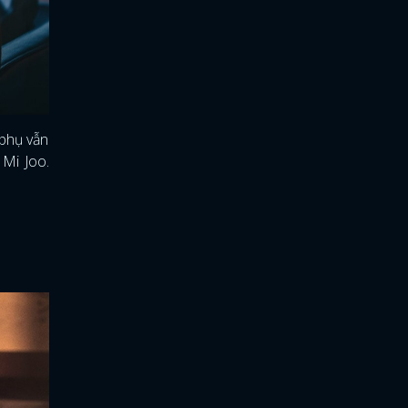
 phụ vẫn
 Mi Joo.