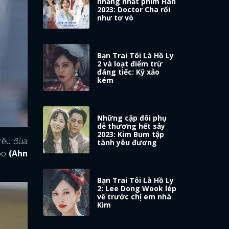
nhằng nhất phim Hàn
2023: Doctor Cha rối
như tơ vò
Bạn Trai Tôi Là Hồ Ly
2 và loạt điểm trừ
đáng tiếc: Kỹ xảo
kém
Những cặp đôi phụ
dễ thương hết sảy
2023: Kim Bum tập
trêu đùa
tành yêu đương
Joo
(Ahn
Bạn Trai Tôi Là Hồ Ly
2: Lee Dong Wook lép
vế trước chị em nhà
Kim