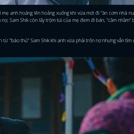
ố mẹ anh hoảng lên hoảng xuống khi vừa mới đi "ăn cơm nhà n
trả nợ, Sam Shik còn lấy trộm túi của mẹ đem đi bán, “cầm nhầm” 
n từ "báo thủ" Sam Shik khi anh vừa phải trốn nợ nhưng vẫn tìm
ĐĂNG NHẬP