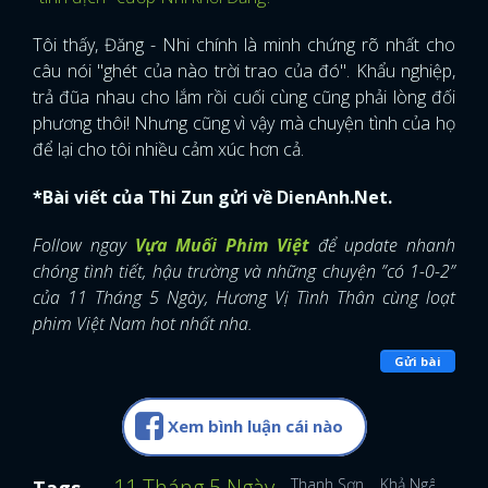
Tôi thấy, Đăng - Nhi chính là minh chứng rõ nhất cho
câu nói "ghét của nào trời trao của đó". Khẩu nghiệp,
trả đũa nhau cho lắm rồi cuối cùng cũng phải lòng đối
phương thôi! Nhưng cũng vì vậy mà chuyện tình của họ
để lại cho tôi nhiều cảm xúc hơn cả.
*Bài viết của Thi Zun gửi về DienAnh.Net.
Follow ngay
Vựa Muối Phim Việt
để update nhanh
chóng tình tiết, hậu trường và những chuyện ”có 1-0-2”
của 11 Tháng 5 Ngày, Hương Vị Tình Thân cùng loạt
phim Việt Nam hot nhất nha.
Gửi bài
Xem bình luận cái nào
11 Tháng 5 Ngày
Thanh Sơn
Khả Ngân
Phi
Tags