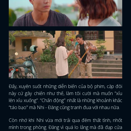
Đấy, xuyên suốt những diễn biến của bộ phim, cặp đôi
này cứ gây chiến như thế, làm tôi cười mà muốn “xỉu
lên xỉu xuống". “Chấn động" nhất là những khoảnh khắc
“táo bạo" mà Nhi - Đăng cũng tranh đua với nhau nữa.
Còn nhớ khi Nhi vừa mới trải qua đêm thất tình, nhốt
mình trong phòng. Đăng vì quá lo lắng mà đã đạp cửa