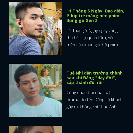
11 Tháng 5 Ngày: Đạo diễn,
FACEBOOK
GOOGLE
ê-kip trẻ măng nên phim
đúng gu Gen Z
11 Tháng 5 Ngày ngày càng
thu hút sự quan tâm, yêu
mến của khán giả, bộ phim ...
Tuệ Nhi dần trưởng thành
sau khi Đăng "dạy đời",
sắp thành đôi rồi!
Cùng nhau trải qua loạt
drama do tên Dũng sở khanh
gây ra, không chỉ Thục Anh ...