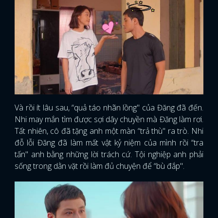
Và rồi ít lâu sau, “quả táo nhãn lồng" của Đăng đã đến.
Nhi may mắn tìm được sợi dây chuyền mà Đăng làm rơi.
Tất nhiên, cô đã tặng anh một màn “trả thù" ra trò. Nhi
đỗ lỗi Đăng đã làm mất vật kỷ niệm của mình rồi “tra
tấn" anh bằng những lời trách cứ. Tội nghiệp anh phải
sống trong dằn vặt rồi làm đủ chuyện để “bù đắp".