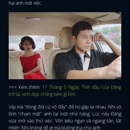
hại anh mất việc.
>>> Xem thêm:
11 Tháng 5 Ngày: Tình đầu của Đăng
trở lại, xinh đẹp chẳng kém gì Nhi
Vậy mà “dòng đời cứ xô đẩy" để họ gặp lại nhau. Nhi vô
tình “chạm mặt" anh tại một nhà hàng. Lúc này Đăng
vừa mới vào thử việc. Vốn kiêu ngạo và ngang tàn, tất
nhiên Nhi không dễ gì mà buông tha cho anh.