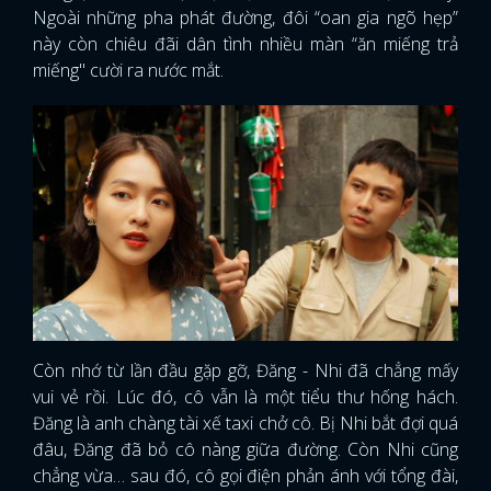
Ngoài những pha phát đường, đôi “oan gia ngõ hẹp”
này còn chiêu đãi dân tình nhiều màn “ăn miếng trả
miếng" cười ra nước mắt.
Còn nhớ từ lần đầu gặp gỡ, Đăng - Nhi đã chẳng mấy
vui vẻ rồi. Lúc đó, cô vẫn là một tiểu thư hống hách.
Đăng là anh chàng tài xế taxi chở cô. Bị Nhi bắt đợi quá
đâu, Đăng đã bỏ cô nàng giữa đường. Còn Nhi cũng
chẳng vừa… sau đó, cô gọi điện phản ánh với tổng đài,