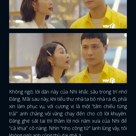
Không ngờ, lời dặn này của Nhi khắc sâu trong trí nhớ
Đăng. Mãi sau này, khi tiểu thư nhà ta bỏ nhà ra đi, phải
xin làm phục vụ, với cương vị là một “tấm chiếu từng
trải" anh chàng vội vàng chạy đến cho cô lời khuyên.
Đăng ghé sát tai thì thầm lời nói năm xưa của Nhi để
“cà khịa” cô nàng. Nhìn “nhọ công tử" lạnh lùng vậy, tôi
không ngờ anh cũng thù dai ghê á.