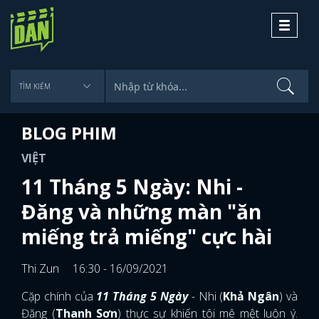
Toggle
navigati
BLOG PHIM
VIỆT
11 Tháng 5 Ngày: Nhi -
Đăng và những màn "ăn
miếng trả miếng" cực hài
Thi Zun
16:30 - 16/09/2021
Cặp chính của
11 Tháng 5 Ngày
-
Nhi (
Khả Ngân
) và
Đăng (
Thanh Sơn
) thực sự khiến tôi mê mệt luôn ý.