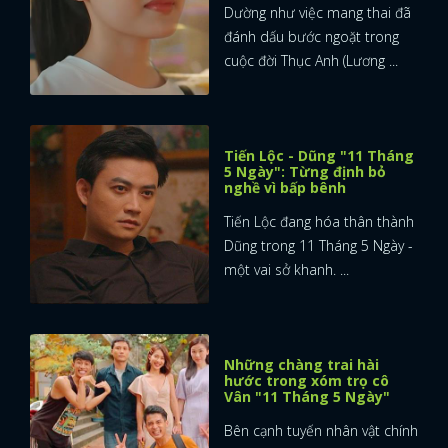
Dường như việc mang thai đã
đánh dấu bước ngoặt trong
cuộc đời Thục Anh (Lương ...
Tiến Lộc - Dũng "11 Tháng
5 Ngày": Từng định bỏ
nghề vì bấp bênh
Tiến Lộc đang hóa thân thành
Dũng trong 11 Tháng 5 Ngày -
một vai sở khanh. ...
Những chàng trai hài
hước trong xóm trọ cô
Vân "11 Tháng 5 Ngày"
Bên cạnh tuyến nhân vật chính