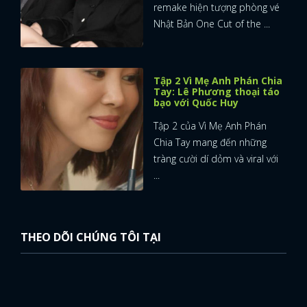
remake hiện tượng phòng vé
Nhật Bản One Cut of the ...
Tập 2 Vì Mẹ Anh Phán Chia
Tay: Lê Phương thoại táo
bạo với Quốc Huy
Tập 2 của Vì Mẹ Anh Phán
Chia Tay mang đến những
tràng cười dí dỏm và viral với
...
THEO DÕI CHÚNG TÔI TẠI