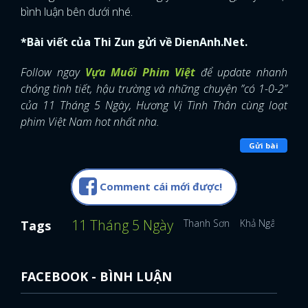
bình luận bên dưới nhé.
FACEBOOK
GOOGLE
*Bài viết của Thi Zun gửi về DienAnh.Net.
Follow ngay
Vựa Muối Phim Việt
để update nhanh
chóng tình tiết, hậu trường và những chuyện ”có 1-0-2”
của 11 Tháng 5 Ngày, Hương Vị Tình Thân cùng loạt
phim Việt Nam hot nhất nha.
Gửi bài
Comment cái mới được!
11 Tháng 5 Ngày
Thanh Sơn
Khả Ngân
Tags
FACEBOOK - BÌNH LUẬN