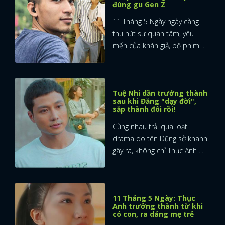
đúng gu Gen Z
11 Tháng 5 Ngày ngày càng
thu hút sự quan tâm, yêu
mến của khán giả, bộ phim ...
Tuệ Nhi dần trưởng thành
sau khi Đăng "dạy đời",
sắp thành đôi rồi!
Cùng nhau trải qua loạt
drama do tên Dũng sở khanh
gây ra, không chỉ Thục Anh ...
11 Tháng 5 Ngày: Thục
Anh trưởng thành từ khi
có con, ra dáng mẹ trẻ