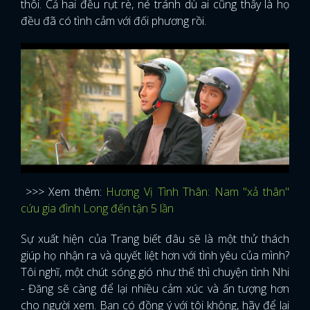
thôi. Cả hai đều rụt rè, né tránh dù ai cũng thấy là họ
đều đã có tình cảm với đối phương rồi.
>>>
Xem thêm:
Hương Vị Tình Thân: Nam "xả thân"
cứu gia đình Long đến tận 5 lần
Sự xuất hiện của Trang biết đâu sẽ là một thử thách
giúp họ nhận ra và quyết liệt hơn với tình yêu của mình?
Tôi nghĩ, một chút sóng gió như thế thì chuyện tình Nhi
x
- Đăng sẽ càng để lại nhiều cảm xúc và ấn tượng hơn
ĐĂNG NHẬP
cho người xem. Bạn có đồng ý với tôi không, hãy để lại