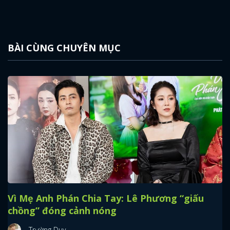
BÀI CÙNG CHUYÊN MỤC
Vì Mẹ Anh Phán Chia Tay: Lê Phương “giấu
chồng” đóng cảnh nóng
Trường Duy