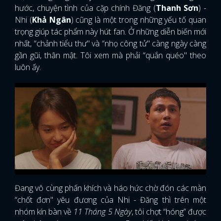
hước, chuyện tình của cặp chính Đăng (
Thanh Sơn
) -
Nhi (
Khả Ngân
) cũng là một trong những yếu tố quan
trọng giúp tác phẩm này hút fan. Ở những diễn biến mới
nhất, “chảnh tiểu thư" và “nhọ công tử" càng ngày càng
gần gũi, thân mật. Tôi xem mà phải “quắn quéo" theo
luôn ấy.
Đang vô cùng phấn khích và háo hức chờ đón các màn
“chốt đơn" yêu đương của Nhi - Đăng thì trên một
nhóm kín bàn về
11 Tháng 5 Ngày
, tôi chợt “hóng” được