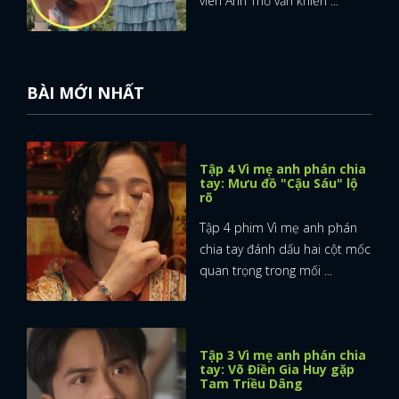
viên Anh Thơ vẫn khiến ...
BÀI MỚI NHẤT
Tập 4 Vì mẹ anh phán chia
tay: Mưu đồ "Cậu Sáu" lộ
rõ
Tập 4 phim Vì mẹ anh phán
chia tay đánh dấu hai cột mốc
quan trọng trong mối ...
Tập 3 Vì mẹ anh phán chia
tay: Võ Điền Gia Huy gặp
Tam Triều Dâng