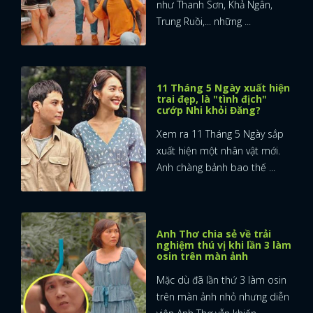
như Thanh Sơn, Khả Ngân,
Trung Ruồi,... những ...
11 Tháng 5 Ngày xuất hiện
trai đẹp, là "tình địch"
cướp Nhi khỏi Đăng?
Xem ra 11 Tháng 5 Ngày sắp
xuất hiện một nhân vật mới.
Anh chàng bảnh bao thế ...
Anh Thơ chia sẻ về trải
nghiệm thú vị khi lần 3 làm
osin trên màn ảnh
Mặc dù đã lần thứ 3 làm osin
trên màn ảnh nhỏ nhưng diễn