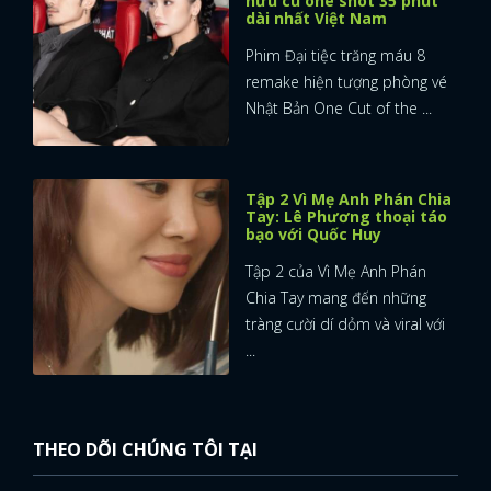
hữu cú one shot 35 phút
dài nhất Việt Nam
Phim Đại tiệc trăng máu 8
remake hiện tượng phòng vé
Nhật Bản One Cut of the ...
Tập 2 Vì Mẹ Anh Phán Chia
Tay: Lê Phương thoại táo
bạo với Quốc Huy
Tập 2 của Vì Mẹ Anh Phán
Chia Tay mang đến những
tràng cười dí dỏm và viral với
...
THEO DÕI CHÚNG TÔI TẠI