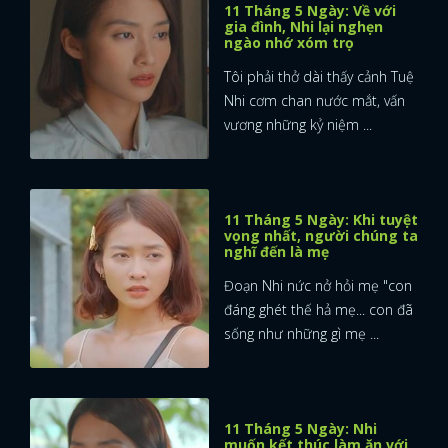
11 Tháng 5 Ngày: Về với
gia đình, Nhi lại nghẹn
ngào nhớ xóm trọ
Tôi phải thở dài thấy cảnh Tuệ
Nhi cơm chan nước mắt, vấn
vương những kỷ niệm ...
11 Tháng 5 Ngày: Khi tuyệt
vọng nhất, người chúng ta
nghĩ đến là mẹ
Đoạn Nhi nức nở hỏi mẹ "con
đáng ghét thế hả mẹ... con đã
sống như những gì mẹ ...
11 Tháng 5 Ngày: Nhi
muốn kết thúc làm ăn với