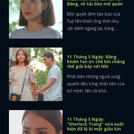
Đăng, về Sài Gòn mở quán
Một quyết định táo bạo của
Tuệ Nhi khiến ông Vinh như
sét đánh ngang tai, Đăng ...
11 Tháng 5 Ngày: Đăng
khiến fan ức chế khi chẳng
thể giải bày với Nhi
Phát hiện những người xung
quanh đều từng nhận tiền của
bố mình, Nhi rời khỏi ...
11 Tháng 5 Ngày:
“Sherlock Trang” vừa xuất
hiện đã lộ bí mật giấu kín