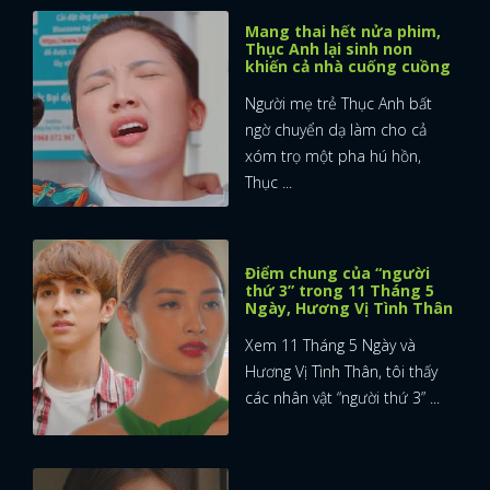
Mang thai hết nửa phim,
Thục Anh lại sinh non
khiến cả nhà cuống cuồng
Người mẹ trẻ Thục Anh bất
ngờ chuyển dạ làm cho cả
xóm trọ một pha hú hồn,
Thục ...
Điểm chung của “người
thứ 3” trong 11 Tháng 5
Ngày, Hương Vị Tình Thân
Xem 11 Tháng 5 Ngày và
Hương Vị Tình Thân, tôi thấy
các nhân vật “người thứ 3” ...