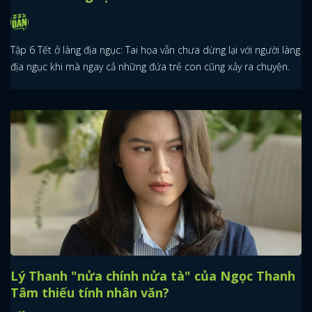
Tập 6 Tết ở làng địa ngục: Tai họa vẫn chưa dừng lại với người làng
địa ngục khi mà ngay cả những đứa trẻ con cũng xảy ra chuyện.
Lý Thanh "nửa chính nửa tà" của Ngọc Thanh
Tâm thiếu tính nhân văn?