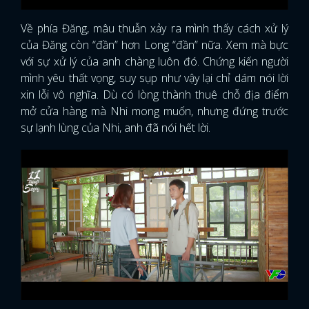
Về phía Đăng, mâu thuẫn xảy ra mình thấy cách xử lý
của Đăng còn “đần” hơn Long “đần” nữa. Xem mà bực
với sự xử lý của anh chàng luôn đó. Chứng kiến người
mình yêu thất vọng, suy sụp như vậy lại chỉ dám nói lời
xin lỗi vô nghĩa. Dù có lòng thành thuê chỗ địa điểm
mở cửa hàng mà Nhi mong muốn, nhưng đứng trước
sự lạnh lùng của Nhi, anh đã nói hết lời.