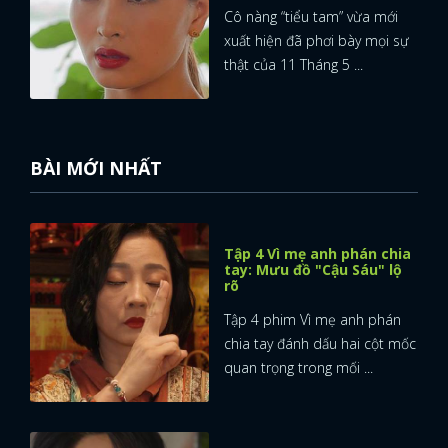
Cô nàng “tiểu tam” vừa mới
xuất hiện đã phơi bày mọi sự
thật của 11 Tháng 5 ...
BÀI MỚI NHẤT
Tập 4 Vì mẹ anh phán chia
tay: Mưu đồ "Cậu Sáu" lộ
rõ
Tập 4 phim Vì mẹ anh phán
chia tay đánh dấu hai cột mốc
quan trọng trong mối ...
x
ĐĂNG NHẬP