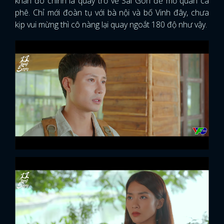
khăn đó chính là quay trở về Sài Gòn để mở quán cà
phê. Chỉ mới đoàn tụ với bà nội và bố Vinh đây, chưa
kịp vui mừng thì cô nàng lại quay ngoắt 180 độ như vậy.