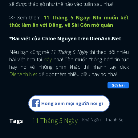
sẽ được tháo gỡ như thế nào vào tuần sau nha!
>> Xem thêm:
11 Tháng 5 Ngày: Nhi muốn kết
thúc làm ăn với Đăng, về Sài Gòn mở quán
*Bài viết của Chloe Nguyen trên DienAnh.Net
Nếu bạn cũng mê
11 Tháng 5 Ngày
thì theo dõi nhiều
bài viết hơn tại
đây
nha! Còn muốn “hóng hót” tin tức
hay ho về những phim khác thì nhanh tay click
DienAnh.Net
để đọc thêm nhiều điều hay ho nha!
Gửi bài
Hóng xem mọi người nói gì
11 Tháng 5 Ngày
Khả Ngân
Thanh Sơn
Tags