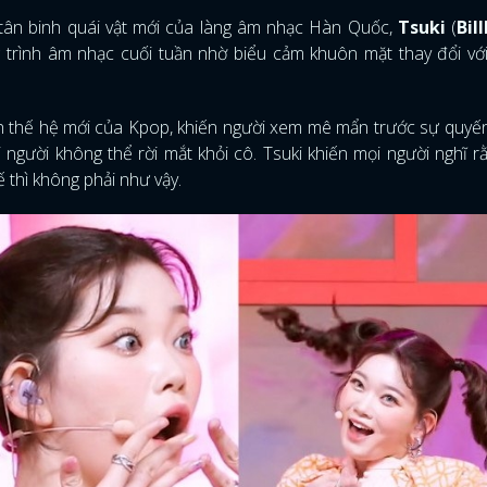
tân binh quái vật mới của làng âm nhạc Hàn Quốc,
Tsuki
(
Bill
trình âm nhạc cuối tuần nhờ biểu cảm khuôn mặt thay đổi vớ
.
h thế hệ mới của Kpop, khiến người xem mê mẩn trước sự quyế
 người không thể rời mắt khỏi cô. Tsuki khiến mọi người nghĩ r
 thì không phải như vậy.
ĐĂNG NHẬP