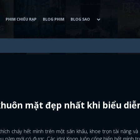
PHIM CHIẾU RẠP
BLOG PHIM
BLOG SAO
khuôn mặt đẹp nhất khi biểu diễ
thích cháy hết mình trên một sân khấu, khoe trọn tài năng và
ều năm mới có được. Các idol Kpop luôn cống hiến hết mình t