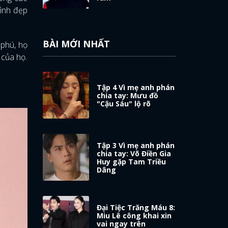
hình đẹp
BÀI MỚI NHẤT
 phú, họ
 của họ.
Tập 4 Vì mẹ anh phán
chia tay: Mưu đồ
"Cậu Sáu" lộ rõ
Tập 3 Vì mẹ anh phán
chia tay: Võ Điền Gia
Huy gặp Tam Triều
Dâng
Đại Tiệc Trăng Máu 8:
Miu Lê công khai xin
vai ngay trên