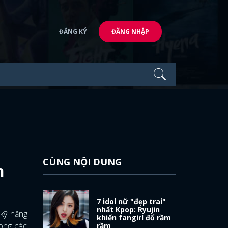
ĐĂNG KÝ
ĐĂNG NHẬP
CÙNG NỘI DUNG
n
7 idol nữ "đẹp trai"
nhất Kpop: Ryujin
 kỹ năng
khiến fangirl đổ rầm
rong các
rầm