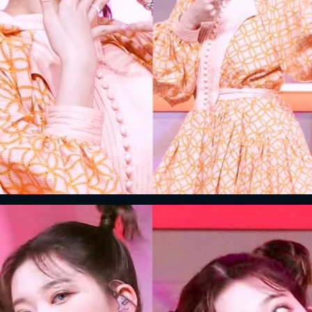
FACEBOOK
GOOGLE