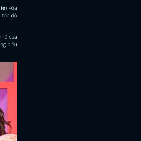
lie
) vừa
i tốc độ
n rũ của
ằng biểu