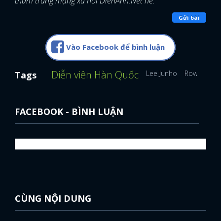
thăm trang mạng xã hội DienAnh.Net nè.
Gửi bài
Vào Facebook để bình luận
Diễn viên Hàn Quốc
Lee Junho
Rowoon
Tags
FACEBOOK - BÌNH LUẬN
CÙNG NỘI DUNG