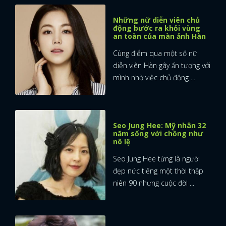
Những nữ diễn viên chủ
động bước ra khỏi vùng
an toàn của màn ảnh Hàn
Cùng điểm qua một số nữ
diễn viên Hàn gây ấn tượng với
mình nhờ việc chủ động ...
Seo Jung Hee: Mỹ nhân 32
năm sống với chồng như
nô lệ
Seo Jung Hee từng là người
đẹp nức tiếng một thời thập
niên 90 nhưng cuộc đời ...