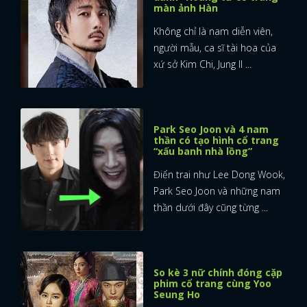
màn ảnh Hàn
Không chỉ là nam diễn viên,
người mẫu, ca sĩ tài hoa của
xứ sở Kim Chi, Jung Il ...
Park Seo Joon và 4 nam
thần có tạo hình cổ trang
“xấu banh nhà lồng”
Điển trai như Lee Dong Wook,
Park Seo Joon và những nam
thần dưới đây cũng từng ...
So kè 3 nữ chính đóng cặp
phim cổ trang cùng Yoo
Seung Ho