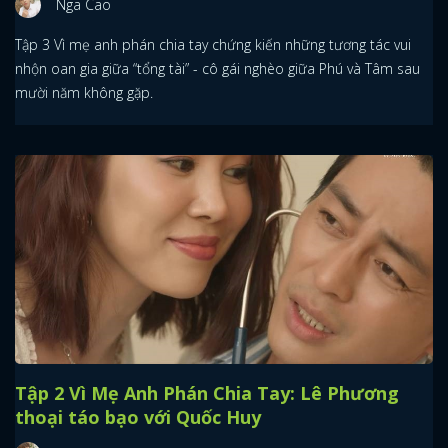
Nga Cao
Tập 3 Vì mẹ anh phán chia tay chứng kiến những tương tác vui
nhộn oan gia giữa “tổng tài” - cô gái nghèo giữa Phú và Tâm sau
mười năm không gặp.
Tập 2 Vì Mẹ Anh Phán Chia Tay: Lê Phương
thoại táo bạo với Quốc Huy