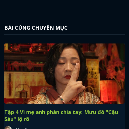
BÀI CÙNG CHUYÊN MỤC
Tập 4 Vì mẹ anh phán chia tay: Mưu đồ "Cậu
Sáu" lộ rõ