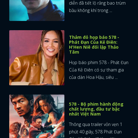
diễn đã tiết lộ rằng bao trùm
bầu không khí trong ...
Thảm đỏ họp báo 578 -
Phát Đạn Của Kẻ Điên:
H'Hen Niê đối lập Thảo
Tâm
Họp báo phim 578 - Phát Đạn
Của Kẻ Điên có sự tham gia
của dàn Hoa Hậu, siêu ...
578 - Bộ phim hành động
chất lượng, đầu tư bậc
nhất Việt Nam
Thông qua trailer vỏn vẹn 1
phút 40 giây, 578 Phát Đạn