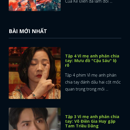
Của Kẻ Điên đã làm đôi ...
BÀI MỚI NHẤT
Tập 4 Vì mẹ anh phán chia
tay: Mưu đồ "Cậu Sáu" lộ
rõ
Tập 4 phim Vì mẹ anh phán
chia tay đánh dấu hai cột mốc
quan trọng trong mối ...
Tập 3 Vì mẹ anh phán chia
tay: Võ Điền Gia Huy gặp
Tam Triều Dâng