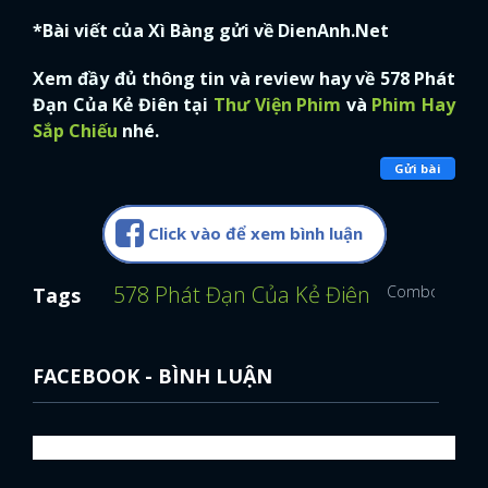
*Bài viết của Xì Bàng gửi về DienAnh.Net
Xem đầy đủ thông tin và review hay về 578 Phát
Đạn Của Kẻ Điên tại
Thư Viện Phim
và
Phim Hay
Sắp Chiếu
nhé.
Gửi bài
Click vào để xem bình luận
578 Phát Đạn Của Kẻ Điên
ComboWiki
Tags
FACEBOOK - BÌNH LUẬN