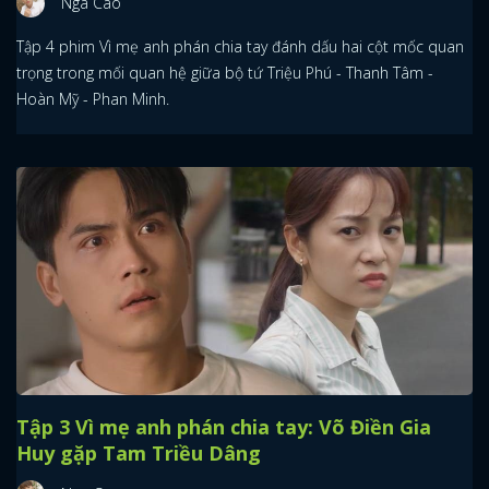
Nga Cao
Tập 4 phim Vì mẹ anh phán chia tay đánh dấu hai cột mốc quan
trọng trong mối quan hệ giữa bộ tứ Triệu Phú - Thanh Tâm -
Hoàn Mỹ - Phan Minh.
Tập 3 Vì mẹ anh phán chia tay: Võ Điền Gia
Huy gặp Tam Triều Dâng