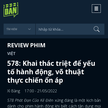
Toggle
navigati
REVIEW PHIM
VIỆT
578: Khai thác triệt để yếu
tố hành động, võ thuật
thực chiến ổn áp
Xì Bàng
17:00 - 21/05/2022
578 Phát Đạn Của Kẻ Điên
xứng đáng là một kịch bản
dành cho phim hành động khi biết cách tận dụng mọi