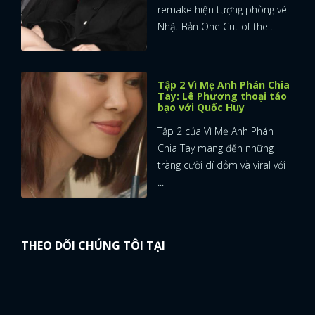
remake hiện tượng phòng vé
Nhật Bản One Cut of the ...
Tập 2 Vì Mẹ Anh Phán Chia
Tay: Lê Phương thoại táo
bạo với Quốc Huy
Tập 2 của Vì Mẹ Anh Phán
Chia Tay mang đến những
tràng cười dí dỏm và viral với
...
THEO DÕI CHÚNG TÔI TẠI