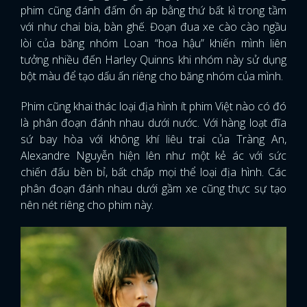
phim cũng đánh đấm ổn áp bằng thứ bất kì trong tầm
với như chai bia, bàn ghế. Đoạn đua xe cào cào ngầu
lòi của băng nhóm Loan “hoa hậu” khiến mình liên
tưởng nhiều đến Harley Quinns khi nhóm này sử dụng
bột màu để tạo dấu ấn riêng cho băng nhóm của mình.
Phim cũng khai thác loại địa hình ít phim Việt nào có đó
là phân đoạn đánh nhau dưới nước. Với hàng loạt đĩa
sứ bay hòa với không khí liêu trai của Tràng An,
Alexandre Nguyễn hiện lên như một kẻ ác với sức
chiến đấu bền bỉ, bất chấp mọi thể loại địa hình. Các
phân đoạn đánh nhau dưới gầm xe cũng thực sự tạo
nên nét riêng cho phim này.