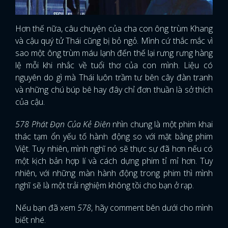
Hơn thế nữa, câu chuyện của cha con ông trùm Khang
và cậu quý tử Thái cũng bị bỏ ngỏ. Mình cứ thắc mắc vì
sao một ông trùm máu lạnh đến thế lại rưng rưng hàng
lệ mỗi khi nhắc về tuổi thơ của con mình. Liệu có
nguyên do gì mà Thái luôn trầm tư bên cây đàn tranh
và những chú búp bê hay đây chỉ đơn thuần là sở thích
của cậu.
578 Phát Đạn Của Kẻ Điên
nhìn chung là một phim khai
thác tạm ổn yếu tố hành động so với mặt bằng phim
Việt. Tuy nhiên, mình nghĩ nó sẽ thực sự đã hơn nếu có
một kịch bản hợp lí và cách dựng phim tỉ mỉ hơn. Tuy
nhiên, với những màn hành động trong phim thì mình
nghĩ sẽ là một trải nghiệm không tồi cho bạn ở rạp.
Nếu bạn đã xem
578
, hãy comment bên dưới cho mình
biết nhé.