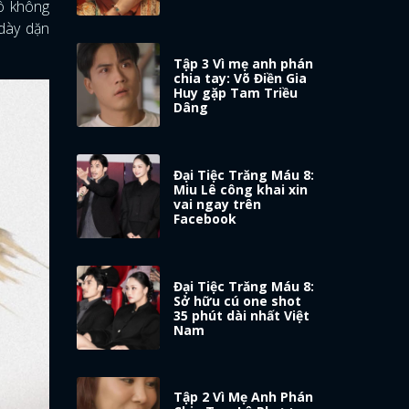
ô không
dày dặn
Tập 3 Vì mẹ anh phán
chia tay: Võ Điền Gia
Huy gặp Tam Triều
Dâng
Đại Tiệc Trăng Máu 8:
Miu Lê công khai xin
vai ngay trên
Facebook
Đại Tiệc Trăng Máu 8:
Sở hữu cú one shot
35 phút dài nhất Việt
Nam
Tập 2 Vì Mẹ Anh Phán