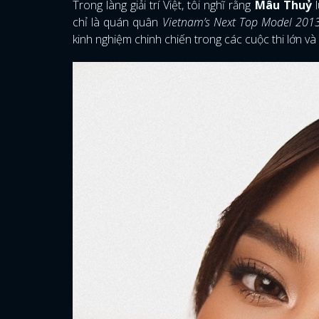
Trong làng giải trí Việt, tôi nghĩ rằng
Mâu Thuỷ
chỉ là quán quân
Vietnam’s Next Top Model 20
kinh nghiệm chinh chiến trong các cuộc thi lớn v