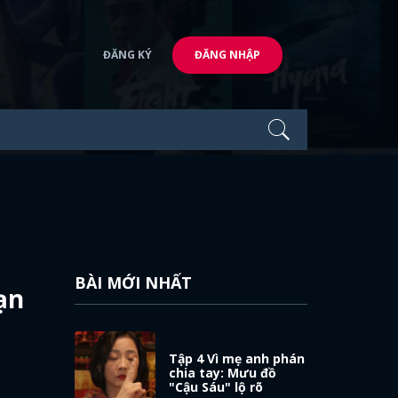
ĐĂNG KÝ
ĐĂNG NHẬP
BÀI MỚI NHẤT
ạn
Tập 4 Vì mẹ anh phán
chia tay: Mưu đồ
"Cậu Sáu" lộ rõ