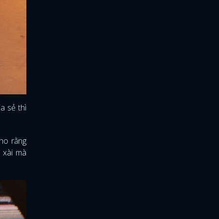
a sẻ thì
cho rằng
u xài mà