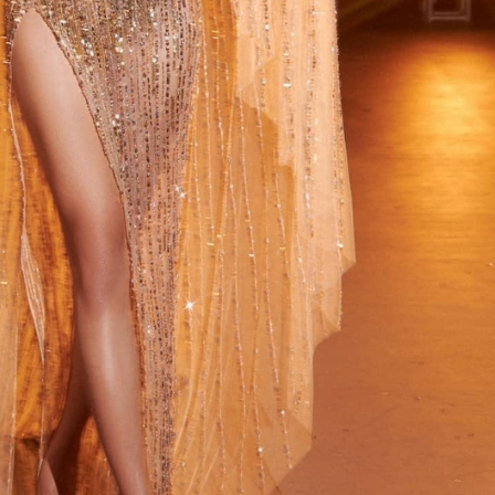
FACEBOOK
GOOGLE