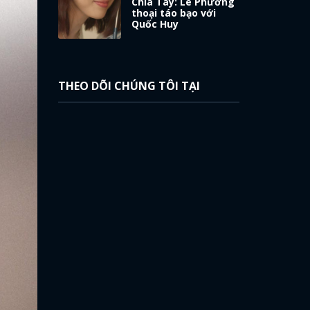
Chia Tay: Lê Phương
thoại táo bạo với
Quốc Huy
THEO DÕI CHÚNG TÔI TẠI