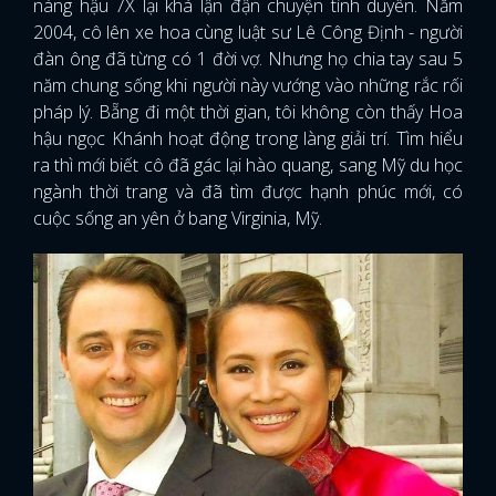
nàng hậu 7X lại khá lận đận chuyện tình duyên. Năm
2004, cô lên xe hoa cùng luật sư Lê Công Định - người
đàn ông đã từng có 1 đời vợ. Nhưng họ chia tay sau 5
năm chung sống khi người này vướng vào những rắc rối
pháp lý. Bẵng đi một thời gian, tôi không còn thấy Hoa
hậu ngọc Khánh hoạt động trong làng giải trí. Tìm hiểu
ra thì mới biết cô đã gác lại hào quang, sang Mỹ du học
ngành thời trang và đã tìm được hạnh phúc mới, có
cuộc sống an yên ở bang Virginia, Mỹ.