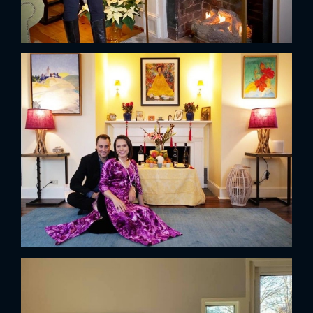
FACEBOOK
GOOGLE