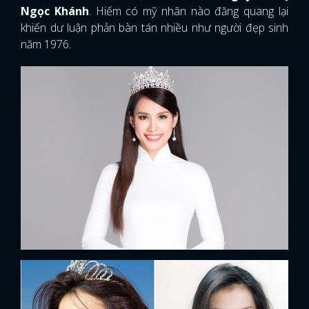
Ngọc Khánh
. Hiếm có mỹ nhân nào đăng quang lại
khiến dư luận phản bàn tán nhiều như người đẹp sinh
năm 1976.