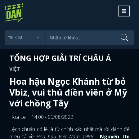
Toggle
navigati
TỔNG HỢP GIẢI TRÍ CHÂU Á
VIỆT
Hoa hậu Ngọc Khánh từ bỏ
Vbiz, vui thú điền viên ở Mỹ
với chồng Tây
Hoa Le
14:00 - 05/08/2022
Lệch chuẩn có lẽ là từ chính xác nhất mà tôi dành để
miêu tả về
Hoa hậu Việt Nam 1998
-
Nguyễn Thị