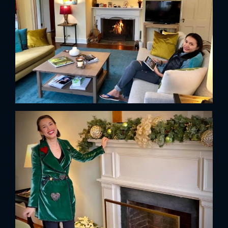
x
ĐĂNG NHẬP