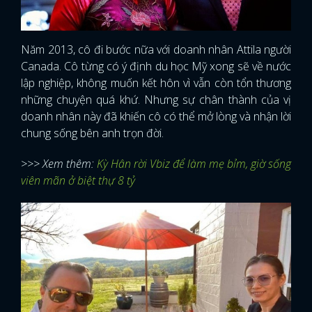
Năm 2013, cô đi bước nữa với doanh nhân Attila người
Canada. Cô từng có ý định du học Mỹ xong sẽ về nước
lập nghiệp, không muốn kết hôn vì vẫn còn tổn thương
những chuyện quá khứ. Nhưng sự chân thành của vị
doanh nhân này đã khiến cô có thể mở lòng và nhận lời
chung sống bên anh trọn đời.
>>> Xem thêm:
Kỳ Hân rời Vbiz để làm mẹ bỉm, giờ sống
viên mãn ở biệt thự 8 tỷ