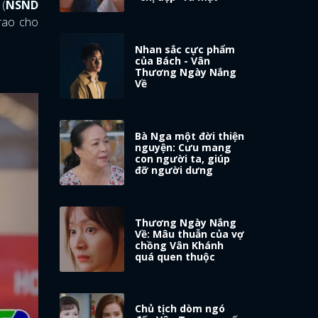
 (
NSND
trao cho
Nhan sắc cực phẩm
của Bách - Vân
Thương Ngày Nắng
Về
Bà Nga một đời thiện
nguyện: Cưu mang
con người ta, giúp
đỡ người dưng
Thương Ngày Nắng
Về: Mâu thuẫn của vợ
chồng Vân Khánh
quá quen thuộc
Chủ tịch dòm ngó