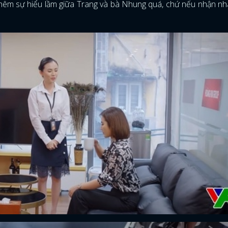
ó thêm sự hiểu lầm giữa Trang và bà Nhung quá, chứ nếu nhận n
FACEBOOK
GOOGLE