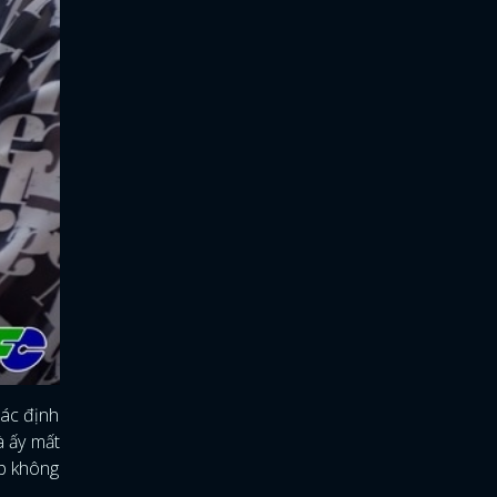
xác định
à ấy mất
ợp không