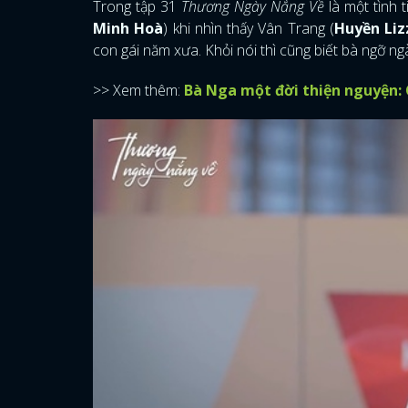
Trong tập 31
Thương Ngày Nắng Về
là một tình 
Minh Hoà
) khi nhìn thấy Vân Trang (
Huyền Liz
con gái năm xưa. Khỏi nói thì cũng biết bà ngỡ ng
>> Xem thêm:
Bà Nga một đời thiện nguyện: