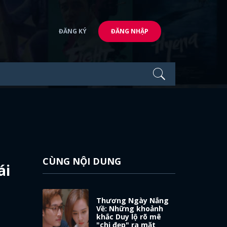
ĐĂNG KÝ
ĐĂNG NHẬP
CÙNG NỘI DUNG
ái
Thương Ngày Nắng
Về: Những khoảnh
khắc Duy lộ rõ mê
"chị đẹp" ra mặt