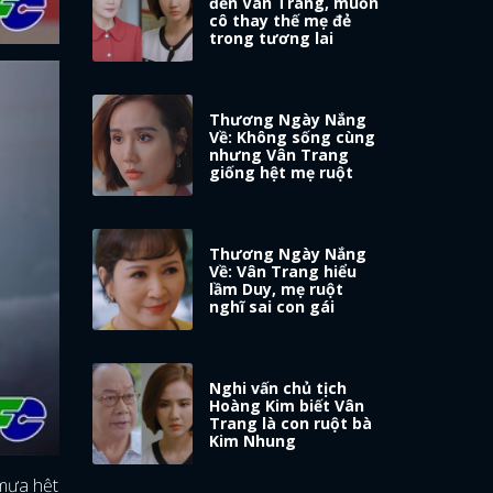
đến Vân Trang, muốn
cô thay thế mẹ đẻ
trong tương lai
Thương Ngày Nắng
Về: Không sống cùng
nhưng Vân Trang
giống hệt mẹ ruột
Thương Ngày Nắng
Về: Vân Trang hiểu
lầm Duy, mẹ ruột
nghĩ sai con gái
Nghi vấn chủ tịch
Hoàng Kim biết Vân
Trang là con ruột bà
Kim Nhung
 mưa hệt