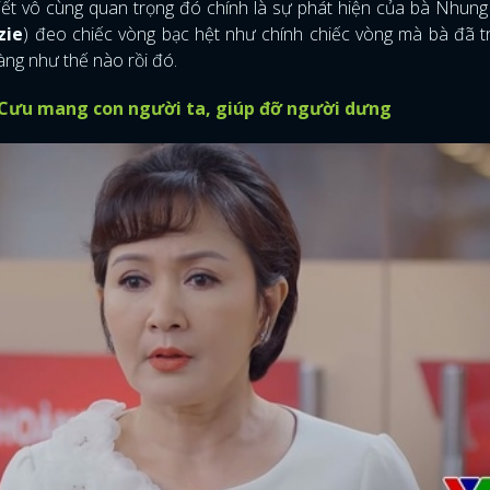
tiết vô cùng quan trọng đó chính là sự phát hiện của bà Nhung
zie
) đeo chiếc vòng bạc hệt như chính chiếc vòng mà bà đã 
àng như thế nào rồi đó.
 Cưu mang con người ta, giúp đỡ người dưng