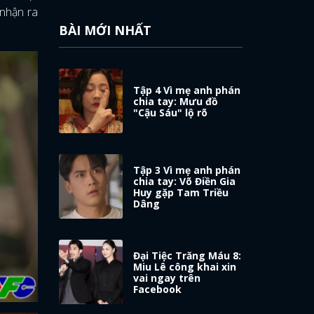
 nhận ra
BÀI MỚI NHẤT
Tập 4 Vì mẹ anh phán
chia tay: Mưu đồ
"Cậu Sáu" lộ rõ
Tập 3 Vì mẹ anh phán
chia tay: Võ Điền Gia
Huy gặp Tam Triều
Dâng
Đại Tiệc Trăng Máu 8:
Miu Lê công khai xin
vai ngay trên
Facebook