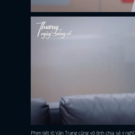
Phim tiết lộ Vân Trang cũng vô tình chia sẻ ý ng