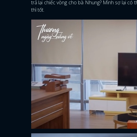
trả lại chiếc vòng cho bà Nhung? Mình sợ lại c
thì tốt.