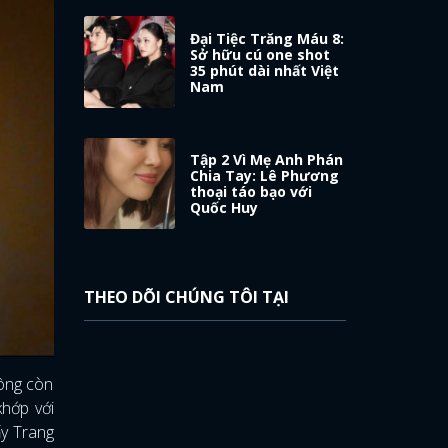
Đại Tiệc Trăng Máu 8:
Sở hữu cú one shot
35 phút dài nhất Việt
Nam
Tập 2 Vì Mẹ Anh Phán
Chia Tay: Lê Phương
thoại táo bạo với
Quốc Huy
THEO DÕI CHÚNG TÔI TẠI
hông còn
khớp với
ấy Trang