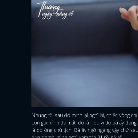
Nhưng rồi sau đó mình lại nghĩ lại, chiếc vòng ch
con gái mình đã mất, đó là lí do vì do bà ấy đang
là do ông chủ tịch. Bà ấy ngỡ ngàng vậy chứ sa
đẹp cơ mà, mình nghĩ xem tập 31 rồi sẽ rõ.