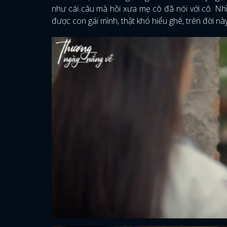
như cái câu mà hồi xưa mẹ cô đã nói với cô. Nh
được con gái mình, thật khó hiểu ghê, trên đời n