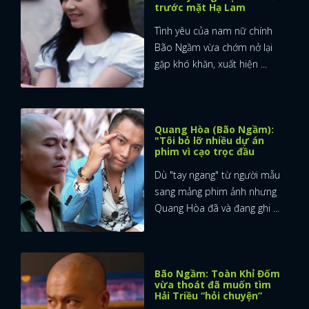
trước mặt Hạ Lam
Tình yêu của nam nữ chính
Bão Ngầm vừa chớm nở lại
gặp khó khăn, xuất hiện ...
Quang Hòa (Bão Ngầm):
"Tôi bỏ lỡ nhiều dự án
phim vì cạo trọc đầu
Dù "tay ngang" từ người mẫu
sang mảng phim ảnh nhưng
Quang Hòa đã và đang ghi ...
Bão Ngầm: Toàn Khỉ Đốm
vừa thoát đã muốn tìm
Hải Triều “hỏi chuyện”