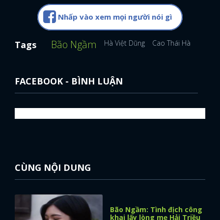
Nhấp vào xem mọi người nói gì
Bão Ngầm
Hà Việt Dũng
Cao Thái Hà
Tags
FACEBOOK - BÌNH LUẬN
CÙNG NỘI DUNG
Bão Ngầm: Tình địch công
khai lấy lòng mẹ Hải Triều