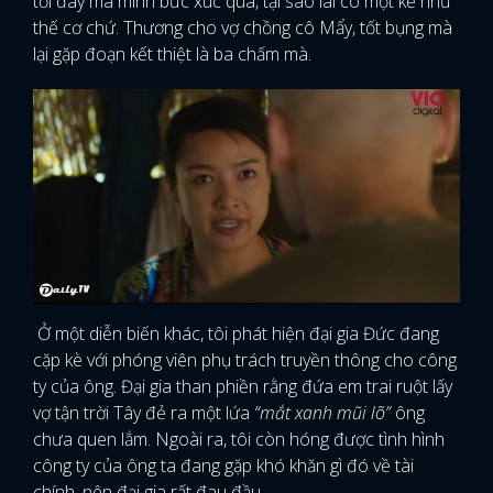
tới đây mà mình bức xúc quá, tại sao lai có một kẻ như
thế cơ chứ. Thương cho vợ chồng cô Mẩy, tốt bụng mà
lại gặp đoạn kết thiệt là ba chấm mà.
Ở một diễn biến khác, tôi phát hiện đại gia Đức đang
cặp kè với phóng viên phụ trách truyền thông cho công
ty của ông. Đại gia than phiền rằng đứa em trai ruột lấy
vợ tận trời Tây đẻ ra một lứa
“mắt xanh mũi lõ”
ông
chưa quen lắm. Ngoài ra, tôi còn hóng được tình hình
công ty của ông ta đang gặp khó khăn gì đó về tài
chính, nên đại gia rất đau đầu.