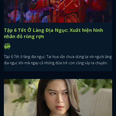
Tập 6 Tết Ở Làng Địa Ngục: Xuất hiện hình
nhân đỏ rùng rợn
Tập 6 Tết ở làng địa ngục: Tai họa vẫn chưa dừng lại với người làng
địa ngục khi mà ngay cả những đứa trẻ con cũng xảy ra chuyện.