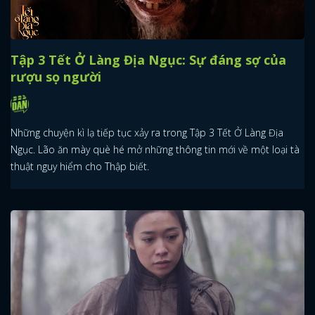
Tập 3 Tết Ở Làng Địa Ngục: Sự đáng sợ của
rượu sọ người
Những chuyện kì lạ tiếp tục xảy ra trong Tập 3 Tết Ở Làng Địa
Ngục. Lão ăn mày què hé mở những thông tin mới về một loại tà
thuật nguy hiểm cho Thập biết.