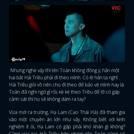
Nhưng nghe vậy thì tên Toàn không đồng ý, hắn một
hai bắt Hải Triều phải đi theo mình. Có lẽ hắn ta nghĩ
Hải Triều giỏi võ nên cho đi theo để bảo vệ mình hay là
Toàn đã nghi ngờ gì rồi, kè kè theo Triều để lỡ có gặp
cảnh sát thì họ sẽ không dám ra tay?
Vừa mới ra trường, Hạ Lam (Cao Thái Hà) đã tham gia
vào một chuyên án lớn như vậy. Không biết với kinh
nghiệm ít ỏi, Hạ Lam có gặp phải khó khăn gì không?
Cũng vừa lúc Hải Triều bên nhóm tên Toàn cũng có