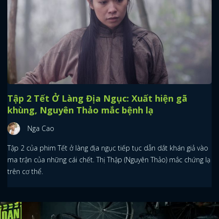
Tập 2 Tết Ở Làng Địa Ngục: Xuất hiện gã
khùng, Nguyên Thảo mắc bệnh lạ
Nga Cao
Tập 2 của phim Tết ở làng địa ngục tiếp tục dẫn dắt khán giả vào
ma trận của những cái chết. Thị Thập (Nguyên Thảo) mắc chứng lạ
trên cơ thể.