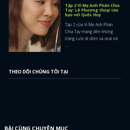
Tập 2 Vì Mẹ Anh Phán Chia
Tay: Lê Phương thoại táo
bạo với Quốc Huy
Tập 2 của Vì Mẹ Anh Phán
Chia Tay mang đến những
tràng cười dí dỏm và viral với
...
THEO DÕI CHÚNG TÔI TẠI
BÀI CÙNG CHUYÊN MỤC