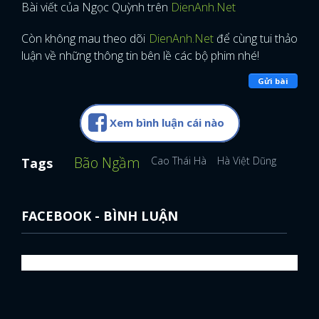
Bài viết của Ngọc Quỳnh trên
DienAnh.Net
Còn không mau theo dõi
DienAnh.Net
để cùng tui thảo
luận về những thông tin bên lề các bộ phim nhé!
Gửi bài
Xem bình luận cái nào
Bão Ngầm
Cao Thái Hà
Hà Việt Dũng
Tags
FACEBOOK - BÌNH LUẬN