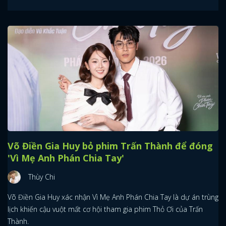
Võ Điền Gia Huy bỏ phim Trấn Thành để đóng
'Vì Mẹ Anh Phán Chia Tay'
Thùy Chi
Võ Điền Gia Huy xác nhận Vì Mẹ Anh Phán Chia Tay là dự án trùng
x
lịch khiến cậu vuột mất cơ hội tham gia phim Thỏ Ơi của Trấn
ĐĂNG NHẬP
Thành.