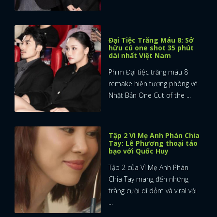
Đại Tiệc Trăng Máu 8: Sở
hữu cú one shot 35 phút
dài nhất Việt Nam
Phim Đại tiệc trăng máu 8
remake hiện tượng phòng vé
Nhật Bản One Cut of the ...
Tập 2 Vì Mẹ Anh Phán Chia
Tay: Lê Phương thoại táo
bạo với Quốc Huy
Tập 2 của Vì Mẹ Anh Phán
Chia Tay mang đến những
tràng cười dí dỏm và viral với
x
ĐĂNG NHẬP
...