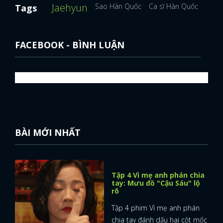
Jaehyun
Sao Hàn Quốc
Ca sĩ Hàn Quốc
Diễn 
Tags
FACEBOOK - BÌNH LUẬN
BÀI MỚI NHẤT
Tập 4 Vì mẹ anh phán chia
tay: Mưu đồ "Cậu Sáu" lộ
rõ
Tập 4 phim Vì mẹ anh phán
chia tay đánh dấu hai cột mốc