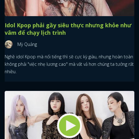
Idol Kpop phải gầy siêu thực nhưng khỏe như
vâm để chạy lịch trình
Mỳ Quảng
Nghề idol Kpop mà nổi tiếng thì sẽ cực kỳ giàu, nhưng hoàn toàn
không phải "việc nhẹ lương cao" mà vất vả hơn chúng ta tưởng rất
nhiều.