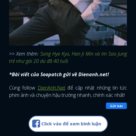
>> Xem thêm:
Song Hye Kyo, Han Ji Min và Im Soo Jung
trẻ như gái 20 dù đã 40 tuổi
*Bài viết của Soopatch gửi về Dienanh.net!
Cùng follow
DienAnh.Net
để cập nhật những tin tức
phim ảnh và chuyện hậu trường nhanh, chính xác nhất!
Gửi bài
Click vào để xem bình luận